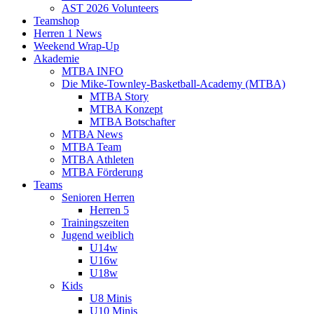
AST 2026 Volunteers
Teamshop
Herren 1 News
Weekend Wrap-Up
Akademie
MTBA INFO
Die Mike-Townley-Basketball-Academy (MTBA)
MTBA Story
MTBA Konzept
MTBA Botschafter
MTBA News
MTBA Team
MTBA Athleten
MTBA Förderung
Teams
Senioren Herren
Herren 5
Trainingszeiten
Jugend weiblich
U14w
U16w
U18w
Kids
U8 Minis
U10 Minis