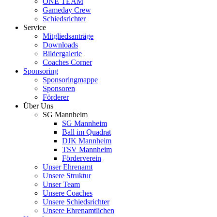
ONE TEAM
Gameday Crew
Schiedsrichter
Service
Mitgliedsanträge
Downloads
Bildergalerie
Coaches Corner
Sponsoring
Sponsoringmappe
Sponsoren
Förderer
Über Uns
SG Mannheim
SG Mannheim
Ball im Quadrat
DJK Mannheim
TSV Mannheim
Förderverein
Unser Ehrenamt
Unsere Struktur
Unser Team
Unsere Coaches
Unsere Schiedsrichter
Unsere Ehrenamtlichen