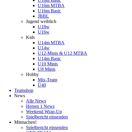
U18m Basic
U16m MTBA
U16m Basic
JBBL
Jugend weiblich
U18w
U16w
Kids
U14m MTBA
U14w
U12-Minis & U12 MTBA
U14m Basic
U10 Minis
U8 Minis
Hobby
Mix-Team
Ü40
Teamshop
News
Alle News
Herren 1 News
Weekend Wrap-Up
Spielbericht einsenden
Mitmachen!
Spielbericht einsenden