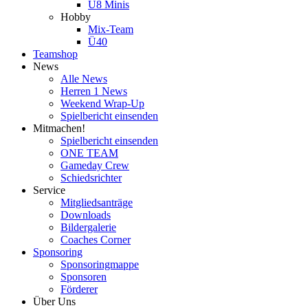
U8 Minis
Hobby
Mix-Team
Ü40
Teamshop
News
Alle News
Herren 1 News
Weekend Wrap-Up
Spielbericht einsenden
Mitmachen!
Spielbericht einsenden
ONE TEAM
Gameday Crew
Schiedsrichter
Service
Mitgliedsanträge
Downloads
Bildergalerie
Coaches Corner
Sponsoring
Sponsoringmappe
Sponsoren
Förderer
Über Uns