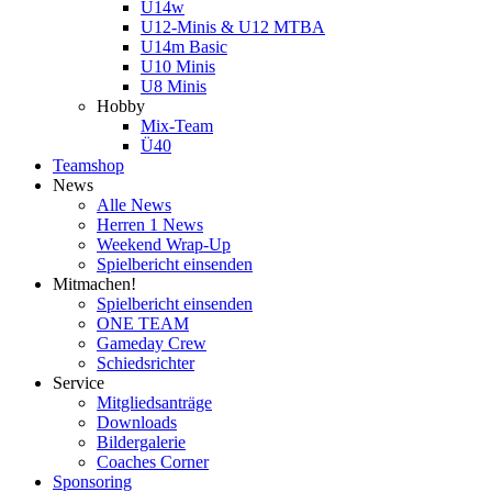
U14w
U12-Minis & U12 MTBA
U14m Basic
U10 Minis
U8 Minis
Hobby
Mix-Team
Ü40
Teamshop
News
Alle News
Herren 1 News
Weekend Wrap-Up
Spielbericht einsenden
Mitmachen!
Spielbericht einsenden
ONE TEAM
Gameday Crew
Schiedsrichter
Service
Mitgliedsanträge
Downloads
Bildergalerie
Coaches Corner
Sponsoring