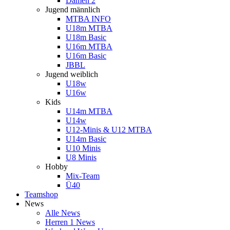
Damen 2
Jugend männlich
MTBA INFO
U18m MTBA
U18m Basic
U16m MTBA
U16m Basic
JBBL
Jugend weiblich
U18w
U16w
Kids
U14m MTBA
U14w
U12-Minis & U12 MTBA
U14m Basic
U10 Minis
U8 Minis
Hobby
Mix-Team
Ü40
Teamshop
News
Alle News
Herren 1 News