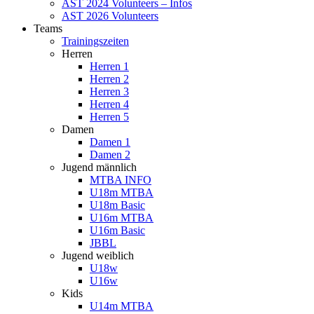
AST 2024 Volunteers – Infos
AST 2026 Volunteers
Teams
Trainingszeiten
Herren
Herren 1
Herren 2
Herren 3
Herren 4
Herren 5
Damen
Damen 1
Damen 2
Jugend männlich
MTBA INFO
U18m MTBA
U18m Basic
U16m MTBA
U16m Basic
JBBL
Jugend weiblich
U18w
U16w
Kids
U14m MTBA