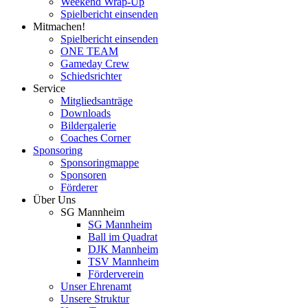
Weekend Wrap-Up
Spielbericht einsenden
Mitmachen!
Spielbericht einsenden
ONE TEAM
Gameday Crew
Schiedsrichter
Service
Mitgliedsanträge
Downloads
Bildergalerie
Coaches Corner
Sponsoring
Sponsoringmappe
Sponsoren
Förderer
Über Uns
SG Mannheim
SG Mannheim
Ball im Quadrat
DJK Mannheim
TSV Mannheim
Förderverein
Unser Ehrenamt
Unsere Struktur