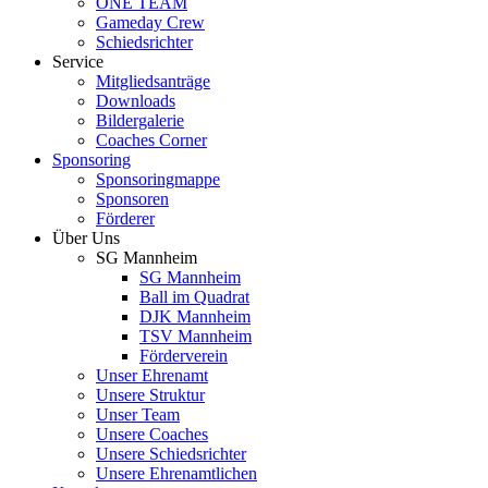
ONE TEAM
Gameday Crew
Schiedsrichter
Service
Mitgliedsanträge
Downloads
Bildergalerie
Coaches Corner
Sponsoring
Sponsoringmappe
Sponsoren
Förderer
Über Uns
SG Mannheim
SG Mannheim
Ball im Quadrat
DJK Mannheim
TSV Mannheim
Förderverein
Unser Ehrenamt
Unsere Struktur
Unser Team
Unsere Coaches
Unsere Schiedsrichter
Unsere Ehrenamtlichen