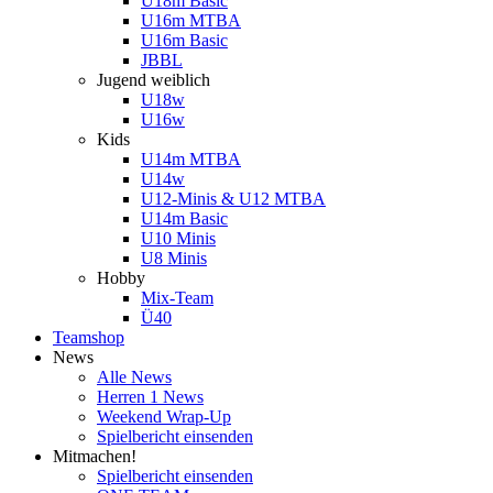
U18m Basic
U16m MTBA
U16m Basic
JBBL
Jugend weiblich
U18w
U16w
Kids
U14m MTBA
U14w
U12-Minis & U12 MTBA
U14m Basic
U10 Minis
U8 Minis
Hobby
Mix-Team
Ü40
Teamshop
News
Alle News
Herren 1 News
Weekend Wrap-Up
Spielbericht einsenden
Mitmachen!
Spielbericht einsenden