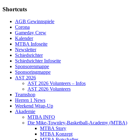
Shortcuts
AGB Gewinnspiele
Corona
Gameday Crew
Kalender
MTBA Infoseite
Newsletter
Schiedsrichter
Schiedsrichter Infoseite
Sponsorenmappe
Sponsoringmappe
AST 2026
AST 2026 Volunteers – Infos
AST 2026 Volunteers
Teamshop
Herren 1 News
Weekend Wrap-Up
Akademie
MTBA INFO
Die Mike-Townley-Basketball-Academy (MTBA)
MTBA Story
MTBA Konzept
MTBA Botschafter