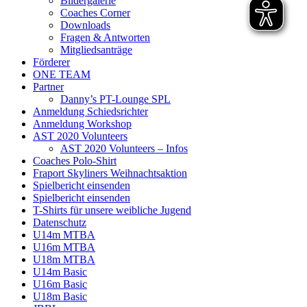
Bildergalerie
Coaches Corner
Downloads
Fragen & Antworten
Mitgliedsanträge
Förderer
ONE TEAM
Partner
Danny’s PT-Lounge SPL
Anmeldung Schiedsrichter
Anmeldung Workshop
AST 2020 Volunteers
AST 2020 Volunteers – Infos
Coaches Polo-Shirt
Fraport Skyliners Weihnachtsaktion
Spielbericht einsenden
Spielbericht einsenden
T-Shirts für unsere weibliche Jugend
Datenschutz
U14m MTBA
U16m MTBA
U18m MTBA
U14m Basic
U16m Basic
U18m Basic