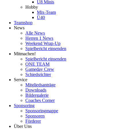
U8 Minis
Hobby
Mix-Team
Ü40
Teamshop
News
Alle News
Herren 1 News
Weekend Wrap-Up
Spielbericht einsenden
Mitmachen!
Spielbericht einsenden
ONE TEAM
Gameday Crew
Schiedsrichter
Service
Mitgliedsanträge
Downloads
Bildergalerie
Coaches Corner
Sponsoring
Sponsoringmappe
Sponsoren
Förderer
Über Uns