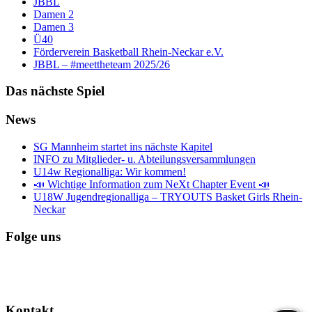
JBBL
Damen 2
Damen 3
Ü40
Förderverein Basketball Rhein-Neckar e.V.
JBBL – #meettheteam 2025/26
Das nächste Spiel
News
SG Mannheim startet ins nächste Kapitel
INFO zu Mitglieder- u. Abteilungsversammlungen
U14w Regionalliga: Wir kommen!
📣 Wichtige Information zum NeXt Chapter Event 📣
U18W Jugendregionalliga – TRYOUTS Basket Girls Rhein-
Neckar
Folge uns
Kontakt