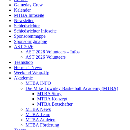
Gameday Crew
Kalender
MTBA Infoseite
Newsletter
Schiedsrichter
Schiedsrichter Infoseite
Sponsorenmappe
Sponsoringmappe
AST 2026
AST 2026 Volunteers – Infos
AST 2026 Volunteers
Teamshop
Herren 1 News
Weekend Wrap-Up
Akademie
MTBA INFO
Die Mike-Townley-Basketball-Academy (MTBA)
MTBA Story
MTBA Konzept
MTBA Botschafter
MTBA News
MTBA Team
MTBA Athleten
MTBA Förderung