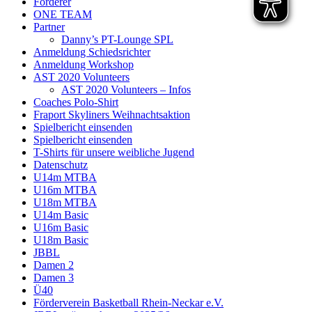
Förderer
ONE TEAM
Partner
Danny’s PT-Lounge SPL
Anmeldung Schiedsrichter
Anmeldung Workshop
AST 2020 Volunteers
AST 2020 Volunteers – Infos
Coaches Polo-Shirt
Fraport Skyliners Weihnachtsaktion
Spielbericht einsenden
Spielbericht einsenden
T-Shirts für unsere weibliche Jugend
Datenschutz
U14m MTBA
U16m MTBA
U18m MTBA
U14m Basic
U16m Basic
U18m Basic
JBBL
Damen 2
Damen 3
Ü40
Förderverein Basketball Rhein-Neckar e.V.