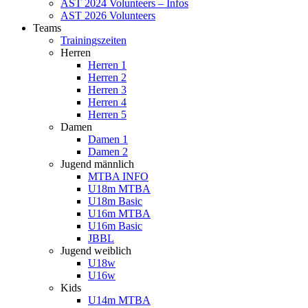
AST 2024 Volunteers – Infos
AST 2026 Volunteers
Teams
Trainingszeiten
Herren
Herren 1
Herren 2
Herren 3
Herren 4
Herren 5
Damen
Damen 1
Damen 2
Jugend männlich
MTBA INFO
U18m MTBA
U18m Basic
U16m MTBA
U16m Basic
JBBL
Jugend weiblich
U18w
U16w
Kids
U14m MTBA