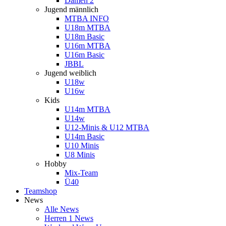
Damen 2
Jugend männlich
MTBA INFO
U18m MTBA
U18m Basic
U16m MTBA
U16m Basic
JBBL
Jugend weiblich
U18w
U16w
Kids
U14m MTBA
U14w
U12-Minis & U12 MTBA
U14m Basic
U10 Minis
U8 Minis
Hobby
Mix-Team
Ü40
Teamshop
News
Alle News
Herren 1 News