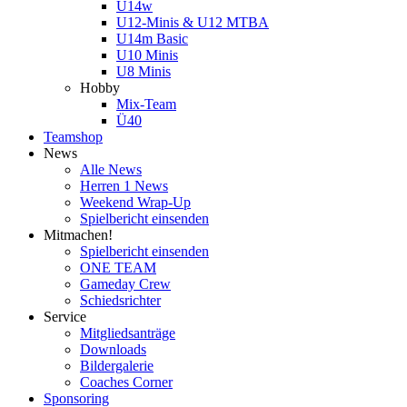
U14w
U12-Minis & U12 MTBA
U14m Basic
U10 Minis
U8 Minis
Hobby
Mix-Team
Ü40
Teamshop
News
Alle News
Herren 1 News
Weekend Wrap-Up
Spielbericht einsenden
Mitmachen!
Spielbericht einsenden
ONE TEAM
Gameday Crew
Schiedsrichter
Service
Mitgliedsanträge
Downloads
Bildergalerie
Coaches Corner
Sponsoring