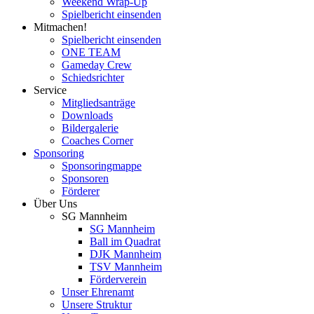
Weekend Wrap-Up
Spielbericht einsenden
Mitmachen!
Spielbericht einsenden
ONE TEAM
Gameday Crew
Schiedsrichter
Service
Mitgliedsanträge
Downloads
Bildergalerie
Coaches Corner
Sponsoring
Sponsoringmappe
Sponsoren
Förderer
Über Uns
SG Mannheim
SG Mannheim
Ball im Quadrat
DJK Mannheim
TSV Mannheim
Förderverein
Unser Ehrenamt
Unsere Struktur