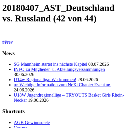
20180407_AST_Deutschland
vs. Russland (42 von 44)
Prev
News
SG Mannheim startet ins nächste Kapitel
08.07.2026
INFO zu Mitglieder- u. Abteilungsversammlungen
30.06.2026
U14w Regionalliga: Wir kommen!
28.06.2026
📣 Wichtige Information zum NeXt Chapter Event 📣
24.06.2026
U18W Jugendregionalliga – TRYOUTS Basket Girls Rhein-
Neckar
19.06.2026
Shortcuts
AGB Gewinnspiele
Corona