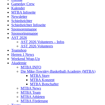
Gameday Crew
Kalender
MTBA Infoseite
Newsletter
Schiedsrichter
Schiedsrichter Infoseite
Sponsorenmappe
Sponsoringmappe
AST 2026
AST 2026 Volunteers – Infos
AST 2026 Volunteers
Teamshop
Herren 1 News
Weekend Wrap-Up
Akademie
MTBA INFO
Die Mike-Townley-Basketball-Academy (MTBA)
MTBA Story
MTBA Konzept
MTBA Botschafter
MTBA News
MTBA Team
MTBA Athleten
MTBA Förderung