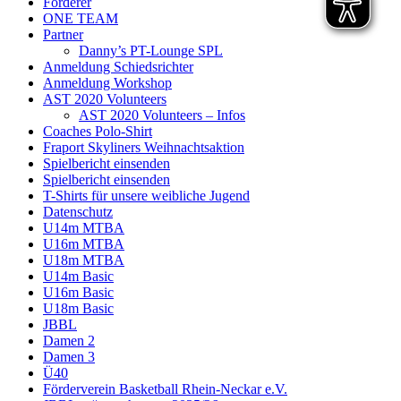
Förderer
ONE TEAM
Partner
Danny’s PT-Lounge SPL
Anmeldung Schiedsrichter
Anmeldung Workshop
AST 2020 Volunteers
AST 2020 Volunteers – Infos
Coaches Polo-Shirt
Fraport Skyliners Weihnachtsaktion
Spielbericht einsenden
Spielbericht einsenden
T-Shirts für unsere weibliche Jugend
Datenschutz
U14m MTBA
U16m MTBA
U18m MTBA
U14m Basic
U16m Basic
U18m Basic
JBBL
Damen 2
Damen 3
Ü40
Förderverein Basketball Rhein-Neckar e.V.