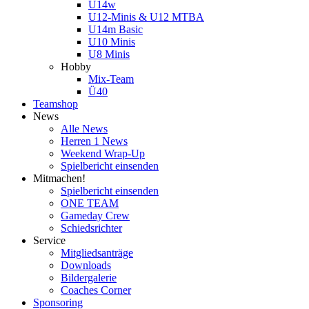
U14w
U12-Minis & U12 MTBA
U14m Basic
U10 Minis
U8 Minis
Hobby
Mix-Team
Ü40
Teamshop
News
Alle News
Herren 1 News
Weekend Wrap-Up
Spielbericht einsenden
Mitmachen!
Spielbericht einsenden
ONE TEAM
Gameday Crew
Schiedsrichter
Service
Mitgliedsanträge
Downloads
Bildergalerie
Coaches Corner
Sponsoring