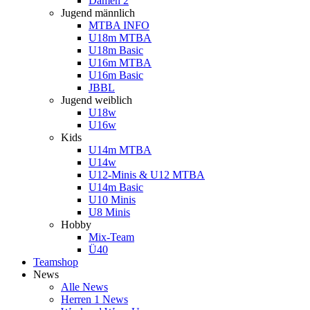
Damen 2
Jugend männlich
MTBA INFO
U18m MTBA
U18m Basic
U16m MTBA
U16m Basic
JBBL
Jugend weiblich
U18w
U16w
Kids
U14m MTBA
U14w
U12-Minis & U12 MTBA
U14m Basic
U10 Minis
U8 Minis
Hobby
Mix-Team
Ü40
Teamshop
News
Alle News
Herren 1 News