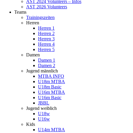
AST 2024 Volunteers – Infos
AST 2026 Volunteers
Teams
Trainingszeiten
Herren
Herren 1
Herren 2
Herren 3
Herren 4
Herren 5
Damen
Damen 1
Damen 2
Jugend männlich
MTBA INFO
U18m MTBA
U18m Basic
U16m MTBA
U16m Basic
JBBL
Jugend weiblich
U18w
U16w
Kids
U14m MTBA