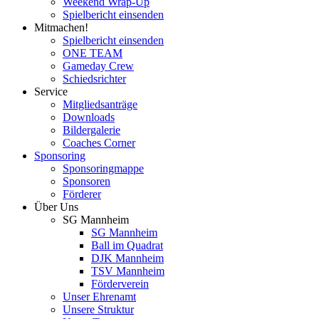
Weekend Wrap-Up
Spielbericht einsenden
Mitmachen!
Spielbericht einsenden
ONE TEAM
Gameday Crew
Schiedsrichter
Service
Mitgliedsanträge
Downloads
Bildergalerie
Coaches Corner
Sponsoring
Sponsoringmappe
Sponsoren
Förderer
Über Uns
SG Mannheim
SG Mannheim
Ball im Quadrat
DJK Mannheim
TSV Mannheim
Förderverein
Unser Ehrenamt
Unsere Struktur