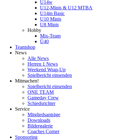
U14w
U12-Minis & U12 MTBA
U14m Basic
U10 Minis
U8 Minis
Hobby
Mix-Team
Ü40
Teamshop
News
Alle News
Herren 1 News
Weekend Wrap-Up
Spielbericht einsenden
Mitmachen!
Spielbericht einsenden
ONE TEAM
Gameday Crew
Schiedsrichter
Service
Mitgliedsanträge
Downloads
Bildergalerie
Coaches Corner
Sponsoring