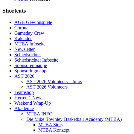
Shortcuts
AGB Gewinnspiele
Corona
Gameday Crew
Kalender
MTBA Infoseite
Newsletter
Schiedsrichter
Schiedsrichter Infoseite
Sponsorenmappe
Sponsoringmappe
AST 2026
AST 2026 Volunteers – Infos
AST 2026 Volunteers
Teamshop
Herren 1 News
Weekend Wrap-Up
Akademie
MTBA INFO
Die Mike-Townley-Basketball-Academy (MTBA)
MTBA Story
MTBA Konzept