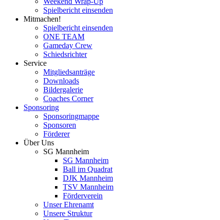
Weekend Wrap-Up
Spielbericht einsenden
Mitmachen!
Spielbericht einsenden
ONE TEAM
Gameday Crew
Schiedsrichter
Service
Mitgliedsanträge
Downloads
Bildergalerie
Coaches Corner
Sponsoring
Sponsoringmappe
Sponsoren
Förderer
Über Uns
SG Mannheim
SG Mannheim
Ball im Quadrat
DJK Mannheim
TSV Mannheim
Förderverein
Unser Ehrenamt
Unsere Struktur