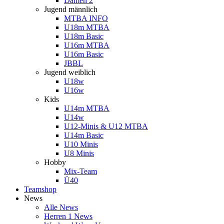
Damen 2
Jugend männlich
MTBA INFO
U18m MTBA
U18m Basic
U16m MTBA
U16m Basic
JBBL
Jugend weiblich
U18w
U16w
Kids
U14m MTBA
U14w
U12-Minis & U12 MTBA
U14m Basic
U10 Minis
U8 Minis
Hobby
Mix-Team
Ü40
Teamshop
News
Alle News
Herren 1 News