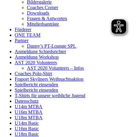
Bildergalerie
Coaches Corner
Downloads
Fragen & Antworten
Mitgliedsanträge
Förderer
ONE TEAM
Partner
Danny’s PT-Lounge SPL
Anmeldung Schiedsrichter
Anmeldung Workshop
AST 2020 Volunteers
AST 2020 Volunteers – Infos
Coaches Polo-Shirt
Fraport Skyliners Weihnachtsaktion
Spielbericht einsenden
Spielbericht einsenden
T-Shirts für unsere weibliche Jugend
Datenschutz
U14m MTBA
U16m MTBA
U18m MTBA
U14m Basic
U16m Basic
U18m Basic