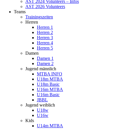
AST 2024 Volunteers – Infos
AST 2026 Volunteers
Teams
Trainingszeiten
Herren
Herren 1
Herren 2
Herren 3
Herren 4
Herren 5
Damen
Damen 1
Damen 2
Jugend männlich
MTBA INFO
U18m MTBA
U18m Basic
U16m MTBA
U16m Basic
JBBL
Jugend weiblich
U18w
U16w
Kids
U14m MTBA