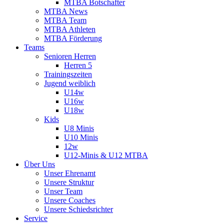
MTBA Botschafter
MTBA News
MTBA Team
MTBA Athleten
MTBA Förderung
Teams
Senioren Herren
Herren 5
Trainingszeiten
Jugend weiblich
U14w
U16w
U18w
Kids
U8 Minis
U10 Minis
12w
U12-Minis & U12 MTBA
Über Uns
Unser Ehrenamt
Unsere Struktur
Unser Team
Unsere Coaches
Unsere Schiedsrichter
Service