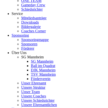
ONE TEAM
Gameday Crew
Schiedsrichter
Service
Mitgliedsanträge
Downloads
Bildergalerie
Coaches Corner
Sponsoring
Sponsoringmappe
Sponsoren
Förderer
Über Uns
SG Mannheim
SG Mannheim
Ball im Quadrat
DJK Mannheim
TSV Mannheim
Förderverein
Unser Ehrenamt
Unsere Struktur
Unser Team
Unsere Coaches
Unsere Schiedsrichter
Unsere Ehrenamtlichen