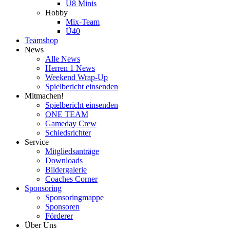
U8 Minis
Hobby
Mix-Team
Ü40
Teamshop
News
Alle News
Herren 1 News
Weekend Wrap-Up
Spielbericht einsenden
Mitmachen!
Spielbericht einsenden
ONE TEAM
Gameday Crew
Schiedsrichter
Service
Mitgliedsanträge
Downloads
Bildergalerie
Coaches Corner
Sponsoring
Sponsoringmappe
Sponsoren
Förderer
Über Uns