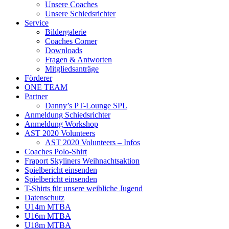
Unsere Coaches
Unsere Schiedsrichter
Service
Bildergalerie
Coaches Corner
Downloads
Fragen & Antworten
Mitgliedsanträge
Förderer
ONE TEAM
Partner
Danny’s PT-Lounge SPL
Anmeldung Schiedsrichter
Anmeldung Workshop
AST 2020 Volunteers
AST 2020 Volunteers – Infos
Coaches Polo-Shirt
Fraport Skyliners Weihnachtsaktion
Spielbericht einsenden
Spielbericht einsenden
T-Shirts für unsere weibliche Jugend
Datenschutz
U14m MTBA
U16m MTBA
U18m MTBA