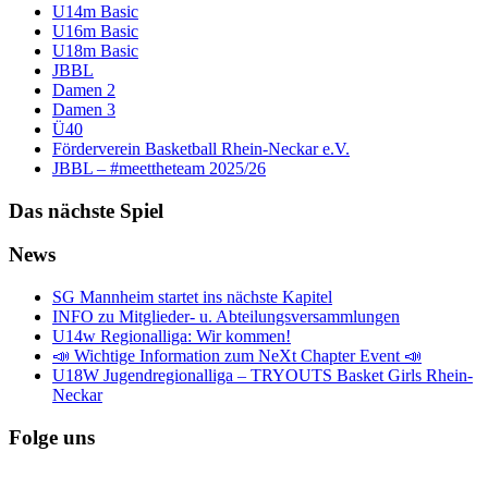
U14m Basic
U16m Basic
U18m Basic
JBBL
Damen 2
Damen 3
Ü40
Förderverein Basketball Rhein-Neckar e.V.
JBBL – #meettheteam 2025/26
Das nächste Spiel
News
SG Mannheim startet ins nächste Kapitel
INFO zu Mitglieder- u. Abteilungsversammlungen
U14w Regionalliga: Wir kommen!
📣 Wichtige Information zum NeXt Chapter Event 📣
U18W Jugendregionalliga – TRYOUTS Basket Girls Rhein-
Neckar
Folge uns