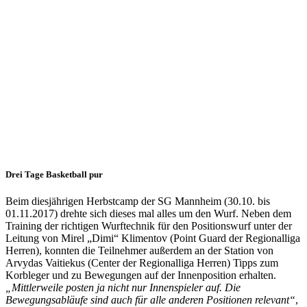
Herbstcamp
ein
voller
Erfolg
03.11.2017
Camp
Drei Tage Basketball pur
Beim diesjährigen Herbstcamp der SG Mannheim (30.10. bis
01.11.2017) drehte sich dieses mal alles um den Wurf. Neben dem
Training der richtigen Wurftechnik für den Positionswurf unter der
Leitung von Mirel „Dimi“ Klimentov (Point Guard der Regionalliga
Herren), konnten die Teilnehmer außerdem an der Station von
Arvydas Vaitiekus (Center der Regionalliga Herren) Tipps zum
Korbleger und zu Bewegungen auf der Innenposition erhalten.
„Mittlerweile posten ja nicht nur Innenspieler auf. Die
Bewegungsabläufe sind auch für alle anderen Positionen relevant“
,