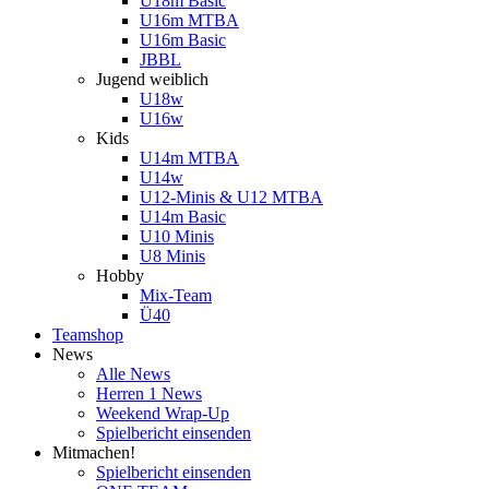
U18m Basic
U16m MTBA
U16m Basic
JBBL
Jugend weiblich
U18w
U16w
Kids
U14m MTBA
U14w
U12-Minis & U12 MTBA
U14m Basic
U10 Minis
U8 Minis
Hobby
Mix-Team
Ü40
Teamshop
News
Alle News
Herren 1 News
Weekend Wrap-Up
Spielbericht einsenden
Mitmachen!
Spielbericht einsenden