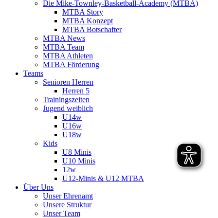
Die Mike-Townley-Basketball-Academy (MTBA)
MTBA Story
MTBA Konzept
MTBA Botschafter
MTBA News
MTBA Team
MTBA Athleten
MTBA Förderung
Teams
Senioren Herren
Herren 5
Trainingszeiten
Jugend weiblich
U14w
U16w
U18w
Kids
U8 Minis
U10 Minis
12w
U12-Minis & U12 MTBA
Über Uns
Unser Ehrenamt
Unsere Struktur
Unser Team