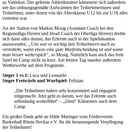
so Vaitiekus. Der gelernte Athletiktrainer kümmerte sich außerdem
um das ordnungsgemäße Aufwärmen der Teilnehmerinnen und
Teilnehmer, unter denen von der Altersklasse U12 bis zur U18 alles
vertreten war.
An der Station von Markus Mosig (Assistant Coach bei den
Regionalliga Herren und Head Coach der Oberliga Herren) drehte
sich dann alles darum, das Erlernte auch in der Spielsituation
anzuwenden.
„Uns war es wichtig den Teilnehmern auch zu
vermitteln, wann etwas eine gute Wurfentscheidung ist und wann
man besser weiterspielt“
, so Mosig. Natürlich kam auch das freie
Spiel im Camp nicht zu kurz. Am letzten Tag standen außerdem
Wettbewerbe auf dem Programm.
Sieger 1 vs 1:
Luca und Leonardo
Sieger Freiwürfe und Wurfspiel:
Felizian
„Die Teilnehmer haben sehr konzentriert und engagiert
mitgemacht. Jetzt geht es darum, wer das Erlernte auch
selbständig weiterführt“ – „Dimi“ Klimentov nach dem
Camp
Ein großer Dank geht an Hilde Maringer vom Förderverein
Basketball Rhein-Neckar e.V. für die herausragende Verpflegung
der Teilnehmer!