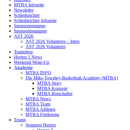
MTBA Infoseite
Newsletter
Schiedsrichter
Schiedsrichter Infoseite
Sponsorenmappe
Sponsoringmappe
AST 2026
AST 2026 Volunteers – Infos
AST 2026 Volunteers
Teamshop
Herren 1 News
Weekend Wrap-Up
Akademie
MTBA INFO
Die Mike-Townley-Basketball-Academy (MTBA)
MTBA Story
MTBA Konzept
MTBA Botschafter
MTBA News
MTBA Team
MTBA Athleten
MTBA Förderung
Teams
Senioren Herren