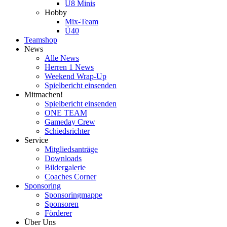
U8 Minis
Hobby
Mix-Team
Ü40
Teamshop
News
Alle News
Herren 1 News
Weekend Wrap-Up
Spielbericht einsenden
Mitmachen!
Spielbericht einsenden
ONE TEAM
Gameday Crew
Schiedsrichter
Service
Mitgliedsanträge
Downloads
Bildergalerie
Coaches Corner
Sponsoring
Sponsoringmappe
Sponsoren
Förderer
Über Uns