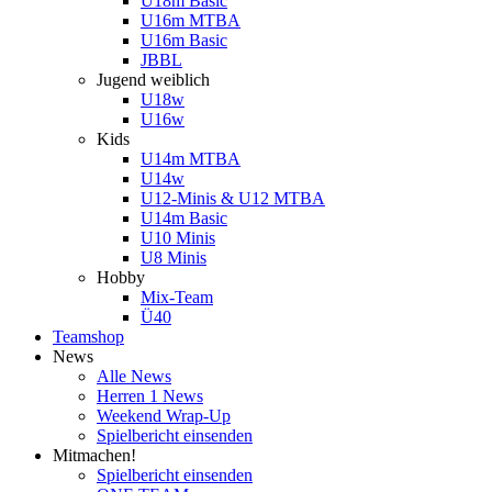
U18m Basic
U16m MTBA
U16m Basic
JBBL
Jugend weiblich
U18w
U16w
Kids
U14m MTBA
U14w
U12-Minis & U12 MTBA
U14m Basic
U10 Minis
U8 Minis
Hobby
Mix-Team
Ü40
Teamshop
News
Alle News
Herren 1 News
Weekend Wrap-Up
Spielbericht einsenden
Mitmachen!
Spielbericht einsenden