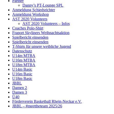
Partner
Danny’s PT-Lounge SPL
Anmeldung Schiedsrichter
Anmeldung Workshop
AST 2020 Volunteers
AST 2020 Volunteers – Infos
Coaches Polo-Shirt
Fraport Skyliners Weihnachtsaktion
Spielbericht einsenden
Spielbericht einsenden
T-Shirts für unsere weibliche Jugend
Datenschutz
U14m MTBA
U16m MTBA
U18m MTBA
U14m Basic
U16m Basic
U18m Basic
JBBL
Damen 2
Damen 3
Ü40
Förderverein Basketball Rhein-Neckar e.V.
JBBL – #meettheteam 2025/26