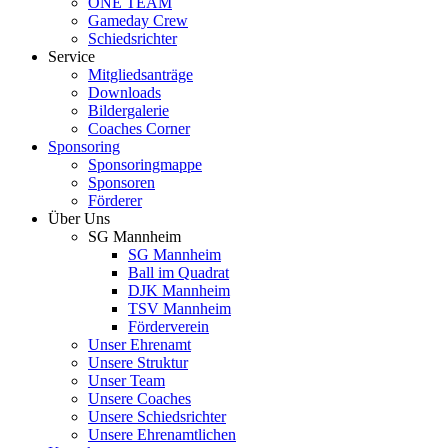
ONE TEAM
Gameday Crew
Schiedsrichter
Service
Mitgliedsanträge
Downloads
Bildergalerie
Coaches Corner
Sponsoring
Sponsoringmappe
Sponsoren
Förderer
Über Uns
SG Mannheim
SG Mannheim
Ball im Quadrat
DJK Mannheim
TSV Mannheim
Förderverein
Unser Ehrenamt
Unsere Struktur
Unser Team
Unsere Coaches
Unsere Schiedsrichter
Unsere Ehrenamtlichen