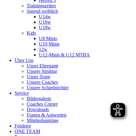
Herren 5
Trainingszeiten
Jugend weiblich
U14w
U16w
U18w
Kids
U8 Minis
U10 Minis
12w
U12-Minis & U12 MTBA
Über Uns
Unser Ehrenamt
Unsere Struktur
Unser Team
Unsere Coaches
Unsere Schiedsrichter
Service
Bildergalerie
Coaches Corner
Downloads
Fragen & Antworten
Mitgliedsanträge
Förderer
ONE TEAM