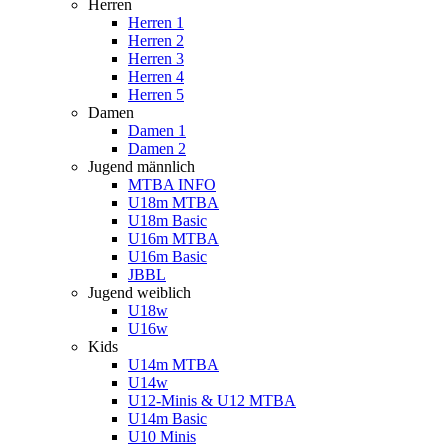
Herren
Herren 1
Herren 2
Herren 3
Herren 4
Herren 5
Damen
Damen 1
Damen 2
Jugend männlich
MTBA INFO
U18m MTBA
U18m Basic
U16m MTBA
U16m Basic
JBBL
Jugend weiblich
U18w
U16w
Kids
U14m MTBA
U14w
U12-Minis & U12 MTBA
U14m Basic
U10 Minis