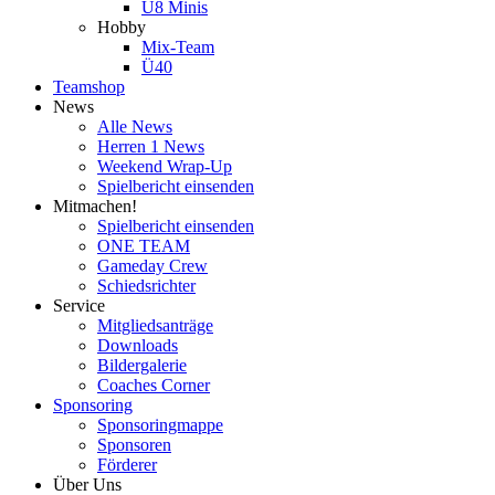
U8 Minis
Hobby
Mix-Team
Ü40
Teamshop
News
Alle News
Herren 1 News
Weekend Wrap-Up
Spielbericht einsenden
Mitmachen!
Spielbericht einsenden
ONE TEAM
Gameday Crew
Schiedsrichter
Service
Mitgliedsanträge
Downloads
Bildergalerie
Coaches Corner
Sponsoring
Sponsoringmappe
Sponsoren
Förderer
Über Uns