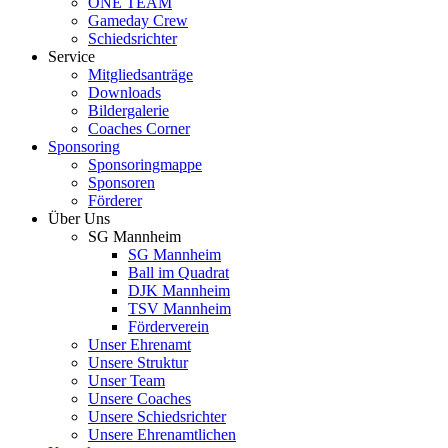
ONE TEAM
Gameday Crew
Schiedsrichter
Service
Mitgliedsanträge
Downloads
Bildergalerie
Coaches Corner
Sponsoring
Sponsoringmappe
Sponsoren
Förderer
Über Uns
SG Mannheim
SG Mannheim
Ball im Quadrat
DJK Mannheim
TSV Mannheim
Förderverein
Unser Ehrenamt
Unsere Struktur
Unser Team
Unsere Coaches
Unsere Schiedsrichter
Unsere Ehrenamtlichen