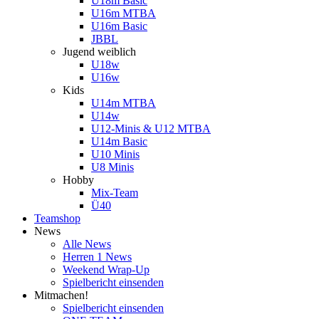
U18m Basic
U16m MTBA
U16m Basic
JBBL
Jugend weiblich
U18w
U16w
Kids
U14m MTBA
U14w
U12-Minis & U12 MTBA
U14m Basic
U10 Minis
U8 Minis
Hobby
Mix-Team
Ü40
Teamshop
News
Alle News
Herren 1 News
Weekend Wrap-Up
Spielbericht einsenden
Mitmachen!
Spielbericht einsenden