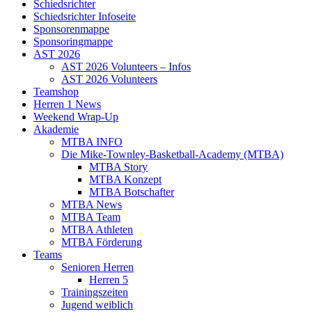
Schiedsrichter
Schiedsrichter Infoseite
Sponsorenmappe
Sponsoringmappe
AST 2026
AST 2026 Volunteers – Infos
AST 2026 Volunteers
Teamshop
Herren 1 News
Weekend Wrap-Up
Akademie
MTBA INFO
Die Mike-Townley-Basketball-Academy (MTBA)
MTBA Story
MTBA Konzept
MTBA Botschafter
MTBA News
MTBA Team
MTBA Athleten
MTBA Förderung
Teams
Senioren Herren
Herren 5
Trainingszeiten
Jugend weiblich