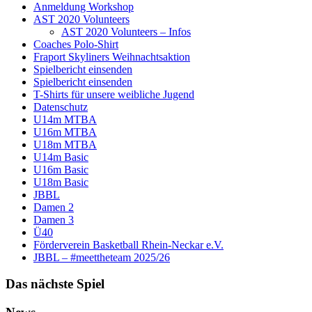
Anmeldung Workshop
AST 2020 Volunteers
AST 2020 Volunteers – Infos
Coaches Polo-Shirt
Fraport Skyliners Weihnachtsaktion
Spielbericht einsenden
Spielbericht einsenden
T-Shirts für unsere weibliche Jugend
Datenschutz
U14m MTBA
U16m MTBA
U18m MTBA
U14m Basic
U16m Basic
U18m Basic
JBBL
Damen 2
Damen 3
Ü40
Förderverein Basketball Rhein-Neckar e.V.
JBBL – #meettheteam 2025/26
Das nächste Spiel