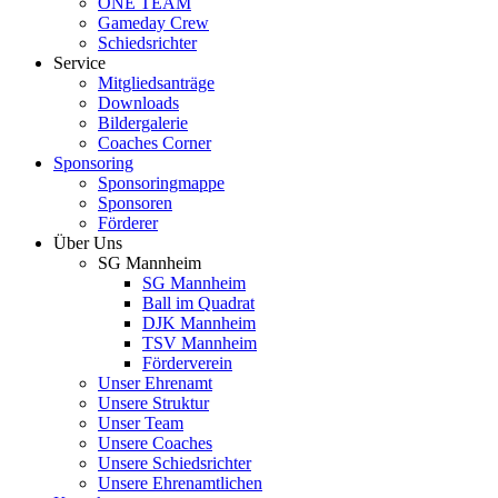
ONE TEAM
Gameday Crew
Schiedsrichter
Service
Mitgliedsanträge
Downloads
Bildergalerie
Coaches Corner
Sponsoring
Sponsoringmappe
Sponsoren
Förderer
Über Uns
SG Mannheim
SG Mannheim
Ball im Quadrat
DJK Mannheim
TSV Mannheim
Förderverein
Unser Ehrenamt
Unsere Struktur
Unser Team
Unsere Coaches
Unsere Schiedsrichter
Unsere Ehrenamtlichen