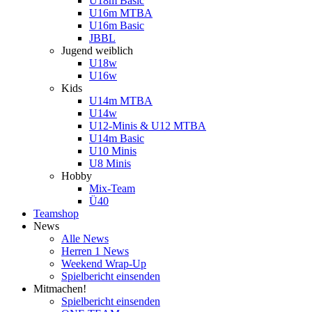
U18m Basic
U16m MTBA
U16m Basic
JBBL
Jugend weiblich
U18w
U16w
Kids
U14m MTBA
U14w
U12-Minis & U12 MTBA
U14m Basic
U10 Minis
U8 Minis
Hobby
Mix-Team
Ü40
Teamshop
News
Alle News
Herren 1 News
Weekend Wrap-Up
Spielbericht einsenden
Mitmachen!
Spielbericht einsenden