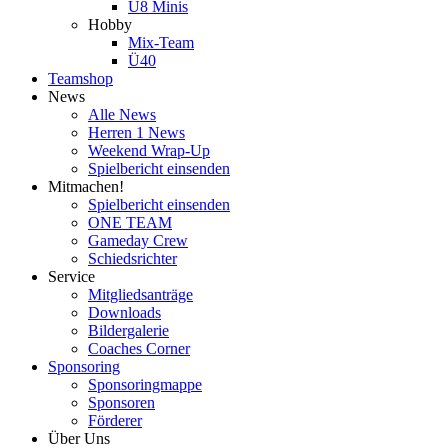
U8 Minis
Hobby
Mix-Team
Ü40
Teamshop
News
Alle News
Herren 1 News
Weekend Wrap-Up
Spielbericht einsenden
Mitmachen!
Spielbericht einsenden
ONE TEAM
Gameday Crew
Schiedsrichter
Service
Mitgliedsanträge
Downloads
Bildergalerie
Coaches Corner
Sponsoring
Sponsoringmappe
Sponsoren
Förderer
Über Uns