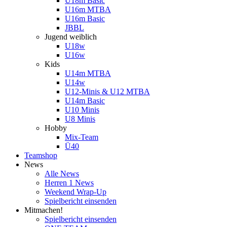
U18m Basic
U16m MTBA
U16m Basic
JBBL
Jugend weiblich
U18w
U16w
Kids
U14m MTBA
U14w
U12-Minis & U12 MTBA
U14m Basic
U10 Minis
U8 Minis
Hobby
Mix-Team
Ü40
Teamshop
News
Alle News
Herren 1 News
Weekend Wrap-Up
Spielbericht einsenden
Mitmachen!
Spielbericht einsenden