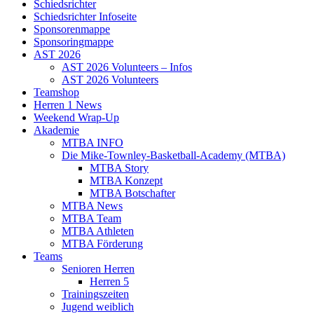
Schiedsrichter
Schiedsrichter Infoseite
Sponsorenmappe
Sponsoringmappe
AST 2026
AST 2026 Volunteers – Infos
AST 2026 Volunteers
Teamshop
Herren 1 News
Weekend Wrap-Up
Akademie
MTBA INFO
Die Mike-Townley-Basketball-Academy (MTBA)
MTBA Story
MTBA Konzept
MTBA Botschafter
MTBA News
MTBA Team
MTBA Athleten
MTBA Förderung
Teams
Senioren Herren
Herren 5
Trainingszeiten
Jugend weiblich