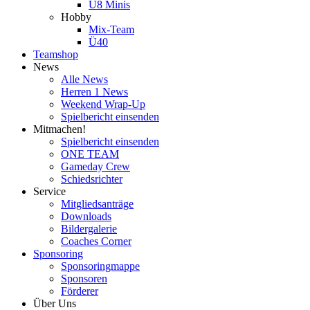
U8 Minis
Hobby
Mix-Team
Ü40
Teamshop
News
Alle News
Herren 1 News
Weekend Wrap-Up
Spielbericht einsenden
Mitmachen!
Spielbericht einsenden
ONE TEAM
Gameday Crew
Schiedsrichter
Service
Mitgliedsanträge
Downloads
Bildergalerie
Coaches Corner
Sponsoring
Sponsoringmappe
Sponsoren
Förderer
Über Uns