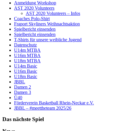
Anmeldung Workshop
AST 2020 Volunteers
AST 2020 Volunteers – Infos
Coaches Polo-Shirt
Fraport Skyliners Weihnachtsaktion
Spielbericht einsenden
Spielbericht einsenden
T-Shirts für unsere weibliche Jugend
Datenschutz
U14m MTBA
U16m MTBA
U18m MTBA
U14m Basic
U16m Basic
U18m Basic
JBBL
Damen 2
Damen 3
Ü40
Förderverein Basketball Rhein-Neckar e.V.
JBBL – #meettheteam 2025/26
Das nächste Spiel