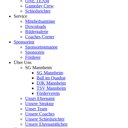
ONE TEAM
Gameday Crew
Schiedsrichter
Service
Mitgliedsanträge
Downloads
Bildergalerie
Coaches Corner
Sponsoring
Sponsoringmappe
Sponsoren
Förderer
Über Uns
SG Mannheim
SG Mannheim
Ball im Quadrat
DJK Mannheim
TSV Mannheim
Förderverein
Unser Ehrenamt
Unsere Struktur
Unser Team
Unsere Coaches
Unsere Schiedsrichter
Unsere Ehrenamtlichen