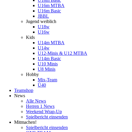
U18m Basic
U16m MTBA
U16m Basic
JBBL
Jugend weiblich
U18w
U16w
Kids
U14m MTBA
U14w
U12-Minis & U12 MTBA
U14m Basic
U10 Minis
U8 Minis
Hobby
Mix-Team
Ü40
Teamshop
News
Alle News
Herren 1 News
Weekend Wrap-Up
Spielbericht einsenden
Mitmachen!
Spielbericht einsenden