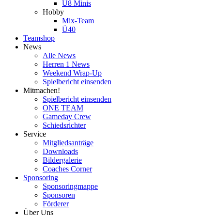
U8 Minis
Hobby
Mix-Team
Ü40
Teamshop
News
Alle News
Herren 1 News
Weekend Wrap-Up
Spielbericht einsenden
Mitmachen!
Spielbericht einsenden
ONE TEAM
Gameday Crew
Schiedsrichter
Service
Mitgliedsanträge
Downloads
Bildergalerie
Coaches Corner
Sponsoring
Sponsoringmappe
Sponsoren
Förderer
Über Uns