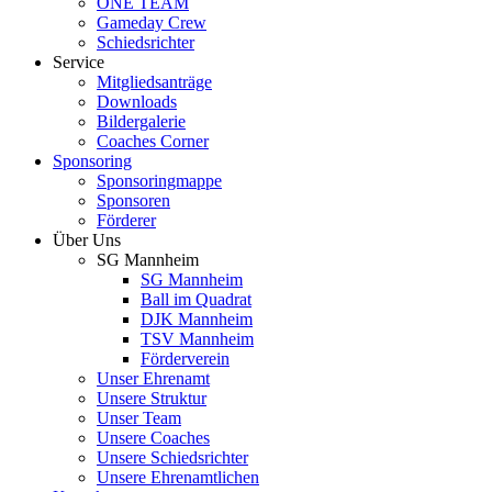
ONE TEAM
Gameday Crew
Schiedsrichter
Service
Mitgliedsanträge
Downloads
Bildergalerie
Coaches Corner
Sponsoring
Sponsoringmappe
Sponsoren
Förderer
Über Uns
SG Mannheim
SG Mannheim
Ball im Quadrat
DJK Mannheim
TSV Mannheim
Förderverein
Unser Ehrenamt
Unsere Struktur
Unser Team
Unsere Coaches
Unsere Schiedsrichter
Unsere Ehrenamtlichen