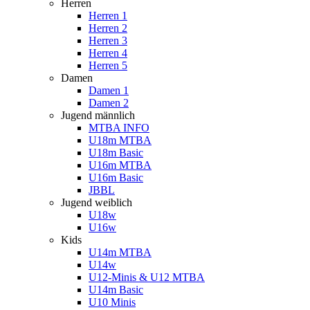
Herren
Herren 1
Herren 2
Herren 3
Herren 4
Herren 5
Damen
Damen 1
Damen 2
Jugend männlich
MTBA INFO
U18m MTBA
U18m Basic
U16m MTBA
U16m Basic
JBBL
Jugend weiblich
U18w
U16w
Kids
U14m MTBA
U14w
U12-Minis & U12 MTBA
U14m Basic
U10 Minis