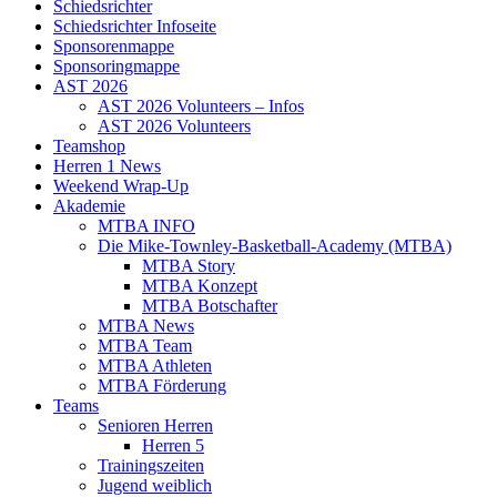
Schiedsrichter
Schiedsrichter Infoseite
Sponsorenmappe
Sponsoringmappe
AST 2026
AST 2026 Volunteers – Infos
AST 2026 Volunteers
Teamshop
Herren 1 News
Weekend Wrap-Up
Akademie
MTBA INFO
Die Mike-Townley-Basketball-Academy (MTBA)
MTBA Story
MTBA Konzept
MTBA Botschafter
MTBA News
MTBA Team
MTBA Athleten
MTBA Förderung
Teams
Senioren Herren
Herren 5
Trainingszeiten
Jugend weiblich