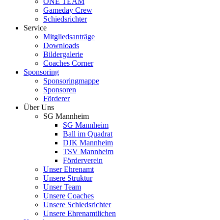
ONE TEAM
Gameday Crew
Schiedsrichter
Service
Mitgliedsanträge
Downloads
Bildergalerie
Coaches Corner
Sponsoring
Sponsoringmappe
Sponsoren
Förderer
Über Uns
SG Mannheim
SG Mannheim
Ball im Quadrat
DJK Mannheim
TSV Mannheim
Förderverein
Unser Ehrenamt
Unsere Struktur
Unser Team
Unsere Coaches
Unsere Schiedsrichter
Unsere Ehrenamtlichen