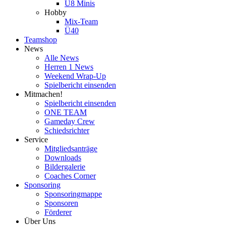
U8 Minis
Hobby
Mix-Team
Ü40
Teamshop
News
Alle News
Herren 1 News
Weekend Wrap-Up
Spielbericht einsenden
Mitmachen!
Spielbericht einsenden
ONE TEAM
Gameday Crew
Schiedsrichter
Service
Mitgliedsanträge
Downloads
Bildergalerie
Coaches Corner
Sponsoring
Sponsoringmappe
Sponsoren
Förderer
Über Uns