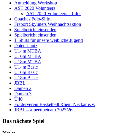
Anmeldung Workshop
AST 2020 Volunteers
AST 2020 Volunteers – Infos
Coaches Polo-Shirt
Fraport Skyliners Weihnachtsaktion
Spielbericht einsenden
Spielbericht einsenden
T-Shirts für unsere weibliche Jugend
Datenschutz
U14m MTBA
U16m MTBA
U18m MTBA
U14m Basic
U16m Basic
U18m Basic
JBBL
Damen 2
Damen 3
Ü40
Förderverein Basketball Rhein-Neckar e.V.
JBBL – #meettheteam 2025/26
Das nächste Spiel