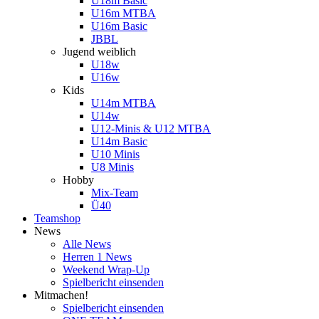
U18m Basic
U16m MTBA
U16m Basic
JBBL
Jugend weiblich
U18w
U16w
Kids
U14m MTBA
U14w
U12-Minis & U12 MTBA
U14m Basic
U10 Minis
U8 Minis
Hobby
Mix-Team
Ü40
Teamshop
News
Alle News
Herren 1 News
Weekend Wrap-Up
Spielbericht einsenden
Mitmachen!
Spielbericht einsenden