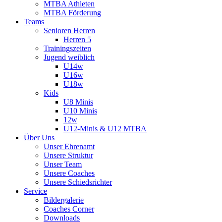
MTBA Athleten
MTBA Förderung
Teams
Senioren Herren
Herren 5
Trainingszeiten
Jugend weiblich
U14w
U16w
U18w
Kids
U8 Minis
U10 Minis
12w
U12-Minis & U12 MTBA
Über Uns
Unser Ehrenamt
Unsere Struktur
Unser Team
Unsere Coaches
Unsere Schiedsrichter
Service
Bildergalerie
Coaches Corner
Downloads