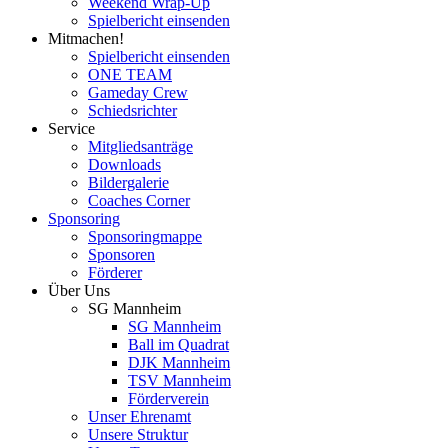
Weekend Wrap-Up
Spielbericht einsenden
Mitmachen!
Spielbericht einsenden
ONE TEAM
Gameday Crew
Schiedsrichter
Service
Mitgliedsanträge
Downloads
Bildergalerie
Coaches Corner
Sponsoring
Sponsoringmappe
Sponsoren
Förderer
Über Uns
SG Mannheim
SG Mannheim
Ball im Quadrat
DJK Mannheim
TSV Mannheim
Förderverein
Unser Ehrenamt
Unsere Struktur