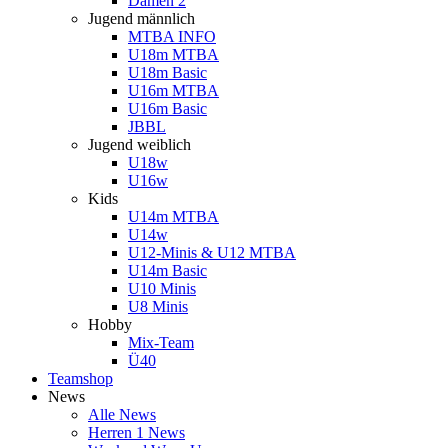
Damen 2
Jugend männlich
MTBA INFO
U18m MTBA
U18m Basic
U16m MTBA
U16m Basic
JBBL
Jugend weiblich
U18w
U16w
Kids
U14m MTBA
U14w
U12-Minis & U12 MTBA
U14m Basic
U10 Minis
U8 Minis
Hobby
Mix-Team
Ü40
Teamshop
News
Alle News
Herren 1 News