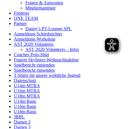
Fragen & Antworten
Mitgliedsanträge
Förderer
ONE TEAM
Partner
Danny’s PT-Lounge SPL
Anmeldung Schiedsrichter
Anmeldung Workshop
AST 2020 Volunteers
AST 2020 Volunteers – Infos
Coaches Polo-Shirt
Fraport Skyliners Weihnachtsaktion
Spielbericht einsenden
Spielbericht einsenden
T-Shirts für unsere weibliche Jugend
Datenschutz
U14m MTBA
U16m MTBA
U18m MTBA
U14m Basic
U16m Basic
U18m Basic
JBBL
Damen 2
Damen 3