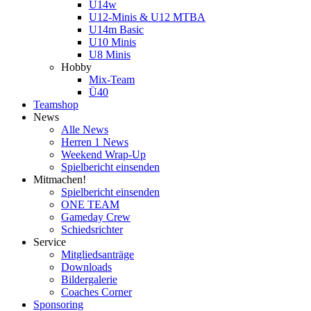
U14w
U12-Minis & U12 MTBA
U14m Basic
U10 Minis
U8 Minis
Hobby
Mix-Team
Ü40
Teamshop
News
Alle News
Herren 1 News
Weekend Wrap-Up
Spielbericht einsenden
Mitmachen!
Spielbericht einsenden
ONE TEAM
Gameday Crew
Schiedsrichter
Service
Mitgliedsanträge
Downloads
Bildergalerie
Coaches Corner
Sponsoring