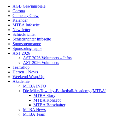
AGB Gewinnspiele
Corona
Gameday Crew
Kalender
MTBA Infoseite
Newsletter
Schiedsrichter
Schiedsrichter Infoseite
Sponsorenmappe
Sponsoringmappe
AST 2026
AST 2026 Volunteers – Infos
AST 2026 Volunteers
Teamshop
Herren 1 News
Weekend Wrap-Up
Akademie
MTBA INFO
Die Mike-Townley-Basketball-Academy (MTBA)
MTBA Story
MTBA Konzept
MTBA Botschafter
MTBA News
MTBA Team