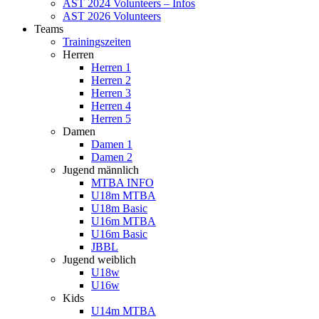
AST 2024 Volunteers – Infos
AST 2026 Volunteers
Teams
Trainingszeiten
Herren
Herren 1
Herren 2
Herren 3
Herren 4
Herren 5
Damen
Damen 1
Damen 2
Jugend männlich
MTBA INFO
U18m MTBA
U18m Basic
U16m MTBA
U16m Basic
JBBL
Jugend weiblich
U18w
U16w
Kids
U14m MTBA