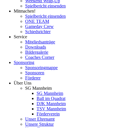
Weekend Wrap-Up
Spielbericht einsenden
Mitmachen!
Spielbericht einsenden
ONE TEAM
Gameday Crew
Schiedsrichter
Service
Mitgliedsanträge
Downloads
Bildergalerie
Coaches Corner
Sponsoring
Sponsoringmappe
Sponsoren
Förderer
Über Uns
SG Mannheim
SG Mannheim
Ball im Quadrat
DJK Mannheim
TSV Mannheim
Förderverein
Unser Ehrenamt
Unsere Struktur