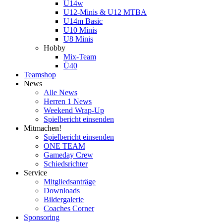
U14w
U12-Minis & U12 MTBA
U14m Basic
U10 Minis
U8 Minis
Hobby
Mix-Team
Ü40
Teamshop
News
Alle News
Herren 1 News
Weekend Wrap-Up
Spielbericht einsenden
Mitmachen!
Spielbericht einsenden
ONE TEAM
Gameday Crew
Schiedsrichter
Service
Mitgliedsanträge
Downloads
Bildergalerie
Coaches Corner
Sponsoring