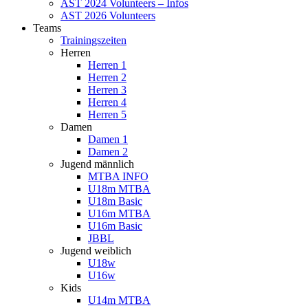
AST 2024 Volunteers – Infos
AST 2026 Volunteers
Teams
Trainingszeiten
Herren
Herren 1
Herren 2
Herren 3
Herren 4
Herren 5
Damen
Damen 1
Damen 2
Jugend männlich
MTBA INFO
U18m MTBA
U18m Basic
U16m MTBA
U16m Basic
JBBL
Jugend weiblich
U18w
U16w
Kids
U14m MTBA