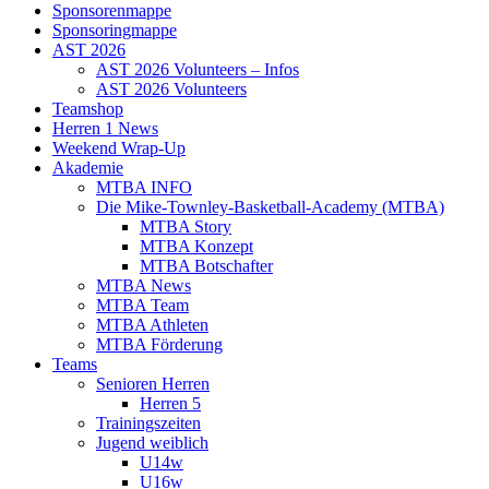
Sponsorenmappe
Sponsoringmappe
AST 2026
AST 2026 Volunteers – Infos
AST 2026 Volunteers
Teamshop
Herren 1 News
Weekend Wrap-Up
Akademie
MTBA INFO
Die Mike-Townley-Basketball-Academy (MTBA)
MTBA Story
MTBA Konzept
MTBA Botschafter
MTBA News
MTBA Team
MTBA Athleten
MTBA Förderung
Teams
Senioren Herren
Herren 5
Trainingszeiten
Jugend weiblich
U14w
U16w