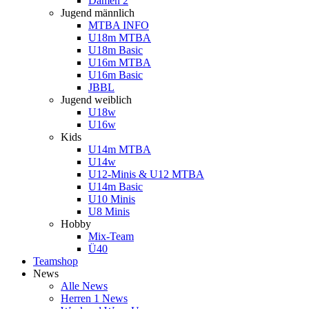
Damen 2
Jugend männlich
MTBA INFO
U18m MTBA
U18m Basic
U16m MTBA
U16m Basic
JBBL
Jugend weiblich
U18w
U16w
Kids
U14m MTBA
U14w
U12-Minis & U12 MTBA
U14m Basic
U10 Minis
U8 Minis
Hobby
Mix-Team
Ü40
Teamshop
News
Alle News
Herren 1 News