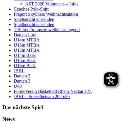
AST 2020 Volunteers – Infos
Coaches Polo-Shirt
Fraport Skyliners Weihnachtsaktion
Spielbericht einsenden
Spielbericht einsenden
T-Shirts für unsere weibliche Jugend
Datenschutz
U14m MTBA
U16m MTBA
U18m MTBA
U14m Basic
U16m Basic
U18m Basic
JBBL
Damen 2
Damen 3
Ü40
Förderverein Basketball Rhein-Neckar e.V.
JBBL – #meettheteam 2025/26
Das nächste Spiel
News