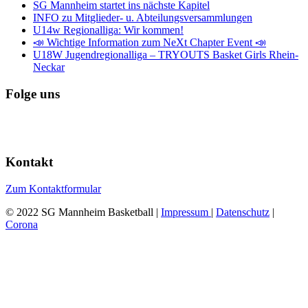
SG Mannheim startet ins nächste Kapitel
INFO zu Mitglieder- u. Abteilungsversammlungen
U14w Regionalliga: Wir kommen!
📣 Wichtige Information zum NeXt Chapter Event 📣
U18W Jugendregionalliga – TRYOUTS Basket Girls Rhein-
Neckar
Folge uns
Kontakt
Zum Kontaktformular
© 2022 SG Mannheim Basketball |
Impressum
|
Datenschutz
|
Corona