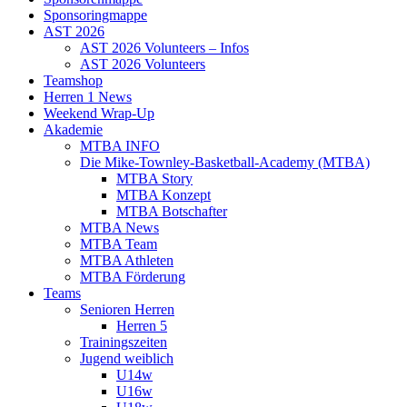
Sponsoringmappe
AST 2026
AST 2026 Volunteers – Infos
AST 2026 Volunteers
Teamshop
Herren 1 News
Weekend Wrap-Up
Akademie
MTBA INFO
Die Mike-Townley-Basketball-Academy (MTBA)
MTBA Story
MTBA Konzept
MTBA Botschafter
MTBA News
MTBA Team
MTBA Athleten
MTBA Förderung
Teams
Senioren Herren
Herren 5
Trainingszeiten
Jugend weiblich
U14w
U16w