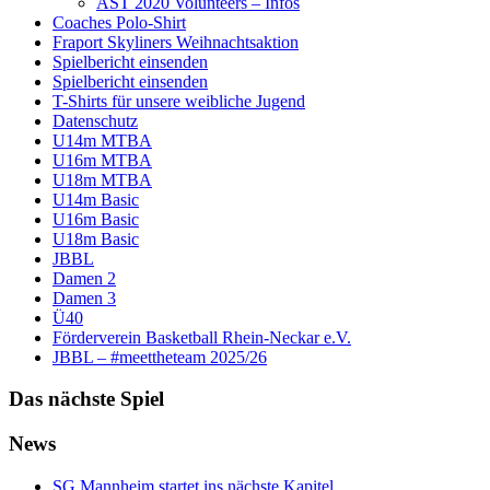
AST 2020 Volunteers – Infos
Coaches Polo-Shirt
Fraport Skyliners Weihnachtsaktion
Spielbericht einsenden
Spielbericht einsenden
T-Shirts für unsere weibliche Jugend
Datenschutz
U14m MTBA
U16m MTBA
U18m MTBA
U14m Basic
U16m Basic
U18m Basic
JBBL
Damen 2
Damen 3
Ü40
Förderverein Basketball Rhein-Neckar e.V.
JBBL – #meettheteam 2025/26
Das nächste Spiel
News
SG Mannheim startet ins nächste Kapitel