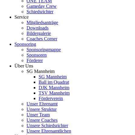
ONE TEAM
Gameday Crew
Schiedsrichter
Service
Mitgliedsanträge
Downloads
Bildergalerie
Coaches Corner
Sponsoring
Sponsoringmappe
Sponsoren
Förderer
Über Uns
SG Mannheim
SG Mannheim
Ball im Quadrat
DJK Mannheim
TSV Mannheim
Förderverein
Unser Ehrenamt
Unsere Struktur
Unser Team
Unsere Coaches
Unsere Schiedsrichter
Unsere Ehrenamtlichen