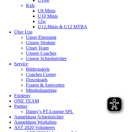
U18w
Kids
U8 Minis
U10 Minis
12w
U12-Minis & U12 MTBA
Über Uns
Unser Ehrenamt
Unsere Struktur
Unser Team
Unsere Coaches
Unsere Schiedsrichter
Service
Bildergalerie
Coaches Corner
Downloads
Fragen & Antworten
Mitgliedsanträge
Förderer
ONE TEAM
Partner
Danny’s PT-Lounge SPL
Anmeldung Schiedsrichter
Anmeldung Workshop
AST 2020 Volunteers