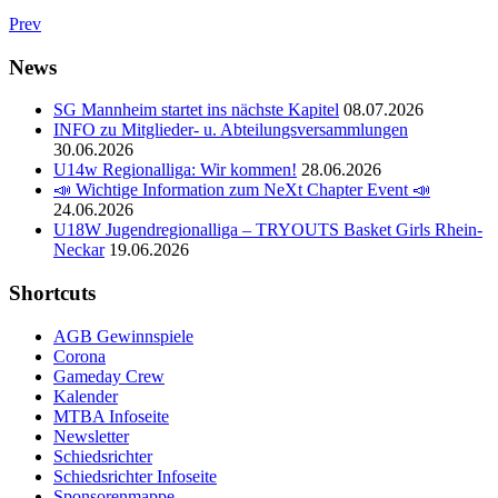
Prev
News
SG Mannheim startet ins nächste Kapitel
08.07.2026
INFO zu Mitglieder- u. Abteilungsversammlungen
30.06.2026
U14w Regionalliga: Wir kommen!
28.06.2026
📣 Wichtige Information zum NeXt Chapter Event 📣
24.06.2026
U18W Jugendregionalliga – TRYOUTS Basket Girls Rhein-
Neckar
19.06.2026
Shortcuts
AGB Gewinnspiele
Corona
Gameday Crew
Kalender
MTBA Infoseite
Newsletter
Schiedsrichter
Schiedsrichter Infoseite
Sponsorenmappe