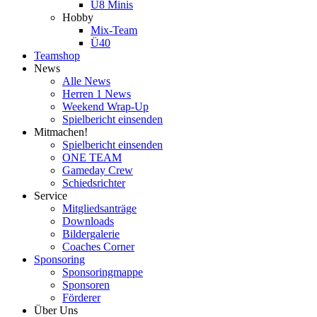
U8 Minis
Hobby
Mix-Team
Ü40
Teamshop
News
Alle News
Herren 1 News
Weekend Wrap-Up
Spielbericht einsenden
Mitmachen!
Spielbericht einsenden
ONE TEAM
Gameday Crew
Schiedsrichter
Service
Mitgliedsanträge
Downloads
Bildergalerie
Coaches Corner
Sponsoring
Sponsoringmappe
Sponsoren
Förderer
Über Uns