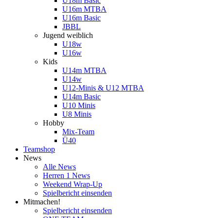
U18m Basic
U16m MTBA
U16m Basic
JBBL
Jugend weiblich
U18w
U16w
Kids
U14m MTBA
U14w
U12-Minis & U12 MTBA
U14m Basic
U10 Minis
U8 Minis
Hobby
Mix-Team
Ü40
Teamshop
News
Alle News
Herren 1 News
Weekend Wrap-Up
Spielbericht einsenden
Mitmachen!
Spielbericht einsenden