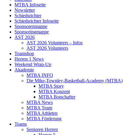
MTBA Infoseite
Newsletter
Schiedsrichter
Schiedsrichter Infoseite
Sponsorenmappe
Sponsoringmappe
AST 2026
AST 2026 Volunteers – Infos
AST 2026 Volunteers
Teamshop
Herren 1 News
Weekend Wrap-Up
Akademie
MTBA INFO
Die Mike-Townley-Basketball-Academy (MTBA)
MTBA Story
MTBA Konzept
MTBA Botschafter
MTBA News
MTBA Team
MTBA Athleten
MTBA Förderung
Teams
Senioren Herren
Herren 5