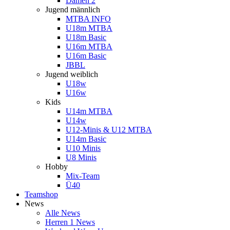
Damen 2
Jugend männlich
MTBA INFO
U18m MTBA
U18m Basic
U16m MTBA
U16m Basic
JBBL
Jugend weiblich
U18w
U16w
Kids
U14m MTBA
U14w
U12-Minis & U12 MTBA
U14m Basic
U10 Minis
U8 Minis
Hobby
Mix-Team
Ü40
Teamshop
News
Alle News
Herren 1 News