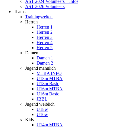
AST 2024 Volunteers – Infos
AST 2026 Volunteers
Teams
Trainingszeiten
Herren
Herren 1
Herren 2
Herren 3
Herren 4
Herren 5
Damen
Damen 1
Damen 2
Jugend männlich
MTBA INFO
U18m MTBA
U18m Basic
U16m MTBA
U16m Basic
JBBL
Jugend weiblich
U18w
U16w
Kids
U14m MTBA