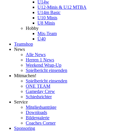
U14w
U12-Minis & U12 MTBA
U14m Basic
U10 Minis
U8 Minis
Hobby
Mix-Team
Ü40
Teamshop
News
Alle News
Herren 1 News
Weekend Wrap-Up
Spielbericht einsenden
Mitmachen!
Spielbericht einsenden
ONE TEAM
Gameday Crew
Schiedsrichter
Service
Mitgliedsanträge
Downloads
Bildergalerie
Coaches Corner
Sponsoring