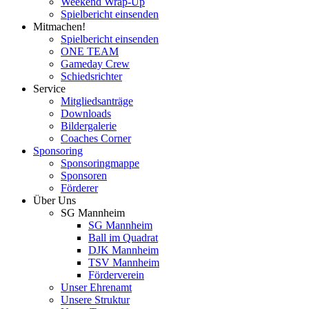
Weekend Wrap-Up
Spielbericht einsenden
Mitmachen!
Spielbericht einsenden
ONE TEAM
Gameday Crew
Schiedsrichter
Service
Mitgliedsanträge
Downloads
Bildergalerie
Coaches Corner
Sponsoring
Sponsoringmappe
Sponsoren
Förderer
Über Uns
SG Mannheim
SG Mannheim
Ball im Quadrat
DJK Mannheim
TSV Mannheim
Förderverein
Unser Ehrenamt
Unsere Struktur