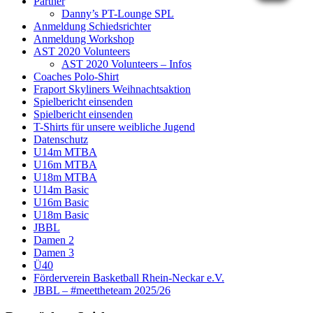
Partner
Danny’s PT-Lounge SPL
Anmeldung Schiedsrichter
Anmeldung Workshop
AST 2020 Volunteers
AST 2020 Volunteers – Infos
Coaches Polo-Shirt
Fraport Skyliners Weihnachtsaktion
Spielbericht einsenden
Spielbericht einsenden
T-Shirts für unsere weibliche Jugend
Datenschutz
U14m MTBA
U16m MTBA
U18m MTBA
U14m Basic
U16m Basic
U18m Basic
JBBL
Damen 2
Damen 3
Ü40
Förderverein Basketball Rhein-Neckar e.V.
JBBL – #meettheteam 2025/26