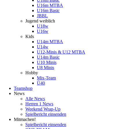
U18m Basic
U16m MTBA
U16m Basic
JBBL
Jugend weiblich
U18w
U16w
Kids
U14m MTBA
U14w
U12-Minis & U12 MTBA
U14m Basic
U10 Minis
U8 Minis
Hobby
Mix-Team
Ü40
Teamshop
News
Alle News
Herren 1 News
Weekend Wrap-Up
Spielbericht einsenden
Mitmachen!
Spielbericht einsenden