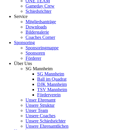
ONE TEAM
Gameday Crew
Schiedsrichter
Service
Mitgliedsanträge
Downloads
Bildergalerie
Coaches Corner
Sponsoring
Sponsoringmappe
Sponsoren
Förderer
Über Uns
SG Mannheim
SG Mannheim
Ball im Quadrat
DJK Mannheim
TSV Mannheim
Förderverein
Unser Ehrenamt
Unsere Struktur
Unser Team
Unsere Coaches
Unsere Schiedsrichter
Unsere Ehrenamtlichen