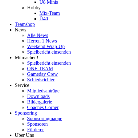
U8 Minis
Hobby
Mix-Team
Ü40
Teamshop
News
Alle News
Herren 1 News
Weekend Wrap-Up
Spielbericht einsenden
Mitmachen!
Spielbericht einsenden
ONE TEAM
Gameday Crew
Schiedsrichter
Service
Mitgliedsanträge
Downloads
Bildergalerie
Coaches Corner
Sponsoring
Sponsoringmappe
Sponsoren
Förderer
Über Uns