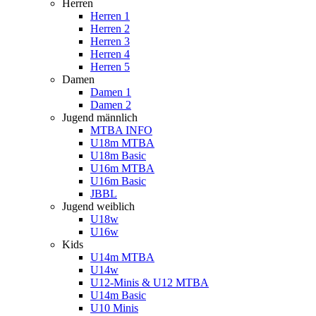
Herren
Herren 1
Herren 2
Herren 3
Herren 4
Herren 5
Damen
Damen 1
Damen 2
Jugend männlich
MTBA INFO
U18m MTBA
U18m Basic
U16m MTBA
U16m Basic
JBBL
Jugend weiblich
U18w
U16w
Kids
U14m MTBA
U14w
U12-Minis & U12 MTBA
U14m Basic
U10 Minis