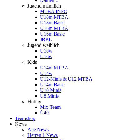
Damen 2
Jugend männlich
MTBA INFO
U18m MTBA
U18m Basic
U16m MTBA
U16m Basic
JBBL
Jugend weiblich
U18w
U16w
Kids
U14m MTBA
U14w
U12-Minis & U12 MTBA
U14m Basic
U10 Minis
U8 Minis
Hobby
Mix-Team
Ü40
Teamshop
News
Alle News
Herren 1 News