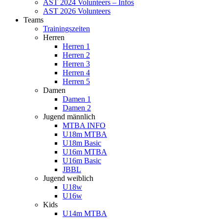
AST 2024 Volunteers – Infos
AST 2026 Volunteers
Teams
Trainingszeiten
Herren
Herren 1
Herren 2
Herren 3
Herren 4
Herren 5
Damen
Damen 1
Damen 2
Jugend männlich
MTBA INFO
U18m MTBA
U18m Basic
U16m MTBA
U16m Basic
JBBL
Jugend weiblich
U18w
U16w
Kids
U14m MTBA