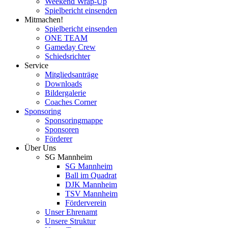
Weekend Wrap-Up
Spielbericht einsenden
Mitmachen!
Spielbericht einsenden
ONE TEAM
Gameday Crew
Schiedsrichter
Service
Mitgliedsanträge
Downloads
Bildergalerie
Coaches Corner
Sponsoring
Sponsoringmappe
Sponsoren
Förderer
Über Uns
SG Mannheim
SG Mannheim
Ball im Quadrat
DJK Mannheim
TSV Mannheim
Förderverein
Unser Ehrenamt
Unsere Struktur