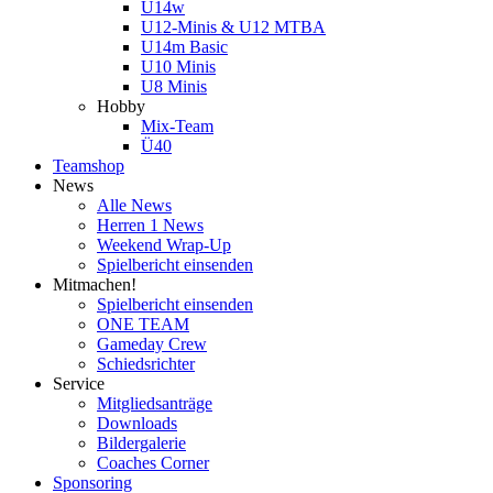
U14w
U12-Minis & U12 MTBA
U14m Basic
U10 Minis
U8 Minis
Hobby
Mix-Team
Ü40
Teamshop
News
Alle News
Herren 1 News
Weekend Wrap-Up
Spielbericht einsenden
Mitmachen!
Spielbericht einsenden
ONE TEAM
Gameday Crew
Schiedsrichter
Service
Mitgliedsanträge
Downloads
Bildergalerie
Coaches Corner
Sponsoring