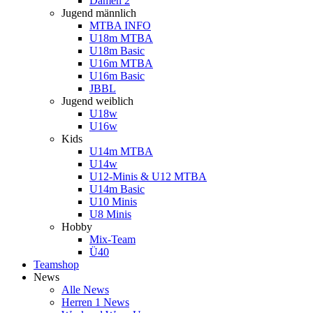
Damen 2
Jugend männlich
MTBA INFO
U18m MTBA
U18m Basic
U16m MTBA
U16m Basic
JBBL
Jugend weiblich
U18w
U16w
Kids
U14m MTBA
U14w
U12-Minis & U12 MTBA
U14m Basic
U10 Minis
U8 Minis
Hobby
Mix-Team
Ü40
Teamshop
News
Alle News
Herren 1 News