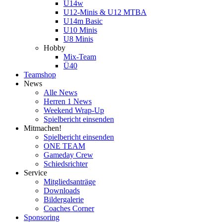
U14w
U12-Minis & U12 MTBA
U14m Basic
U10 Minis
U8 Minis
Hobby
Mix-Team
Ü40
Teamshop
News
Alle News
Herren 1 News
Weekend Wrap-Up
Spielbericht einsenden
Mitmachen!
Spielbericht einsenden
ONE TEAM
Gameday Crew
Schiedsrichter
Service
Mitgliedsanträge
Downloads
Bildergalerie
Coaches Corner
Sponsoring