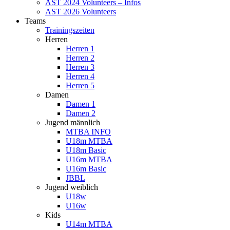
AST 2024 Volunteers – Infos
AST 2026 Volunteers
Teams
Trainingszeiten
Herren
Herren 1
Herren 2
Herren 3
Herren 4
Herren 5
Damen
Damen 1
Damen 2
Jugend männlich
MTBA INFO
U18m MTBA
U18m Basic
U16m MTBA
U16m Basic
JBBL
Jugend weiblich
U18w
U16w
Kids
U14m MTBA