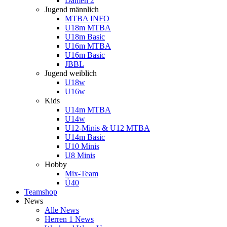
Damen 2
Jugend männlich
MTBA INFO
U18m MTBA
U18m Basic
U16m MTBA
U16m Basic
JBBL
Jugend weiblich
U18w
U16w
Kids
U14m MTBA
U14w
U12-Minis & U12 MTBA
U14m Basic
U10 Minis
U8 Minis
Hobby
Mix-Team
Ü40
Teamshop
News
Alle News
Herren 1 News