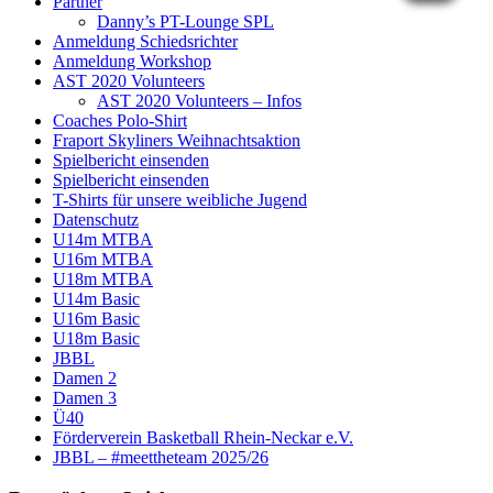
Partner
Danny’s PT-Lounge SPL
Anmeldung Schiedsrichter
Anmeldung Workshop
AST 2020 Volunteers
AST 2020 Volunteers – Infos
Coaches Polo-Shirt
Fraport Skyliners Weihnachtsaktion
Spielbericht einsenden
Spielbericht einsenden
T-Shirts für unsere weibliche Jugend
Datenschutz
U14m MTBA
U16m MTBA
U18m MTBA
U14m Basic
U16m Basic
U18m Basic
JBBL
Damen 2
Damen 3
Ü40
Förderverein Basketball Rhein-Neckar e.V.
JBBL – #meettheteam 2025/26