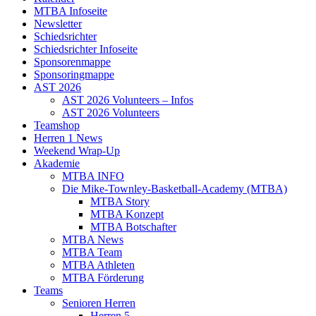
MTBA Infoseite
Newsletter
Schiedsrichter
Schiedsrichter Infoseite
Sponsorenmappe
Sponsoringmappe
AST 2026
AST 2026 Volunteers – Infos
AST 2026 Volunteers
Teamshop
Herren 1 News
Weekend Wrap-Up
Akademie
MTBA INFO
Die Mike-Townley-Basketball-Academy (MTBA)
MTBA Story
MTBA Konzept
MTBA Botschafter
MTBA News
MTBA Team
MTBA Athleten
MTBA Förderung
Teams
Senioren Herren
Herren 5