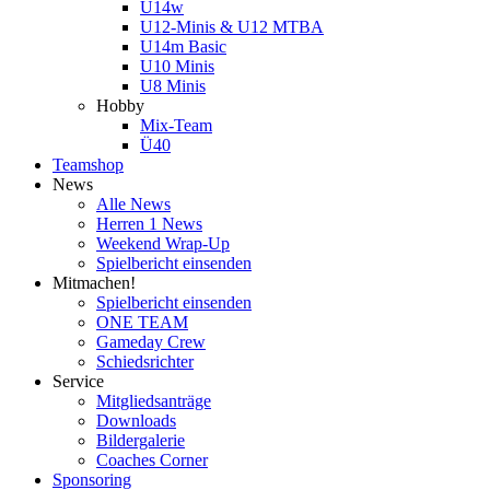
U14w
U12-Minis & U12 MTBA
U14m Basic
U10 Minis
U8 Minis
Hobby
Mix-Team
Ü40
Teamshop
News
Alle News
Herren 1 News
Weekend Wrap-Up
Spielbericht einsenden
Mitmachen!
Spielbericht einsenden
ONE TEAM
Gameday Crew
Schiedsrichter
Service
Mitgliedsanträge
Downloads
Bildergalerie
Coaches Corner
Sponsoring