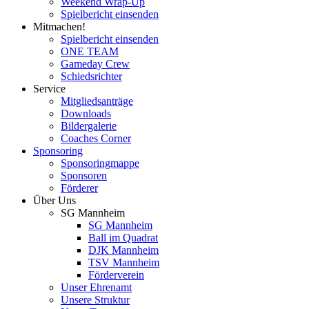
Weekend Wrap-Up
Spielbericht einsenden
Mitmachen!
Spielbericht einsenden
ONE TEAM
Gameday Crew
Schiedsrichter
Service
Mitgliedsanträge
Downloads
Bildergalerie
Coaches Corner
Sponsoring
Sponsoringmappe
Sponsoren
Förderer
Über Uns
SG Mannheim
SG Mannheim
Ball im Quadrat
DJK Mannheim
TSV Mannheim
Förderverein
Unser Ehrenamt
Unsere Struktur