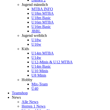
Damen 2
Jugend männlich
MTBA INFO
U18m MTBA
U18m Basic
U16m MTBA
U16m Basic
JBBL
Jugend weiblich
U18w
U16w
Kids
U14m MTBA
U14w
U12-Minis & U12 MTBA
U14m Basic
U10 Minis
U8 Minis
Hobby
Mix-Team
Ü40
Teamshop
News
Alle News
Herren 1 News