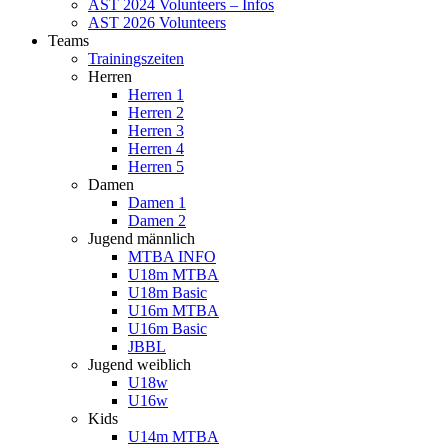
AST 2024 Volunteers – Infos
AST 2026 Volunteers
Teams
Trainingszeiten
Herren
Herren 1
Herren 2
Herren 3
Herren 4
Herren 5
Damen
Damen 1
Damen 2
Jugend männlich
MTBA INFO
U18m MTBA
U18m Basic
U16m MTBA
U16m Basic
JBBL
Jugend weiblich
U18w
U16w
Kids
U14m MTBA