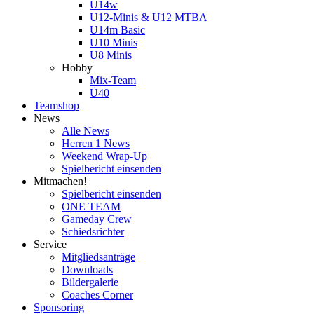
U14w
U12-Minis & U12 MTBA
U14m Basic
U10 Minis
U8 Minis
Hobby
Mix-Team
Ü40
Teamshop
News
Alle News
Herren 1 News
Weekend Wrap-Up
Spielbericht einsenden
Mitmachen!
Spielbericht einsenden
ONE TEAM
Gameday Crew
Schiedsrichter
Service
Mitgliedsanträge
Downloads
Bildergalerie
Coaches Corner
Sponsoring