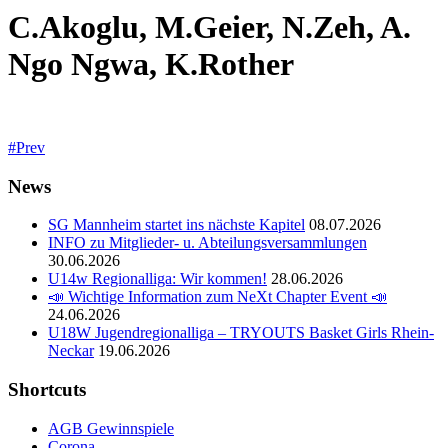
C.Akoglu, M.Geier, N.Zeh, A.
Ngo Ngwa, K.Rother
Prev
News
SG Mannheim startet ins nächste Kapitel
08.07.2026
INFO zu Mitglieder- u. Abteilungsversammlungen
30.06.2026
U14w Regionalliga: Wir kommen!
28.06.2026
📣 Wichtige Information zum NeXt Chapter Event 📣
24.06.2026
U18W Jugendregionalliga – TRYOUTS Basket Girls Rhein-
Neckar
19.06.2026
Shortcuts
AGB Gewinnspiele
Corona