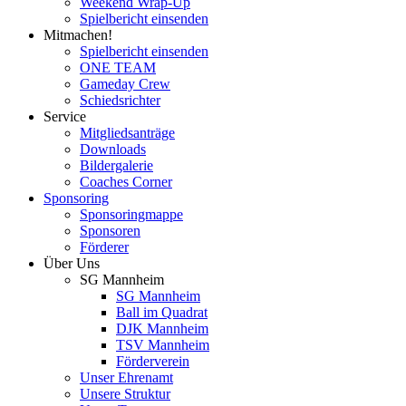
Weekend Wrap-Up
Spielbericht einsenden
Mitmachen!
Spielbericht einsenden
ONE TEAM
Gameday Crew
Schiedsrichter
Service
Mitgliedsanträge
Downloads
Bildergalerie
Coaches Corner
Sponsoring
Sponsoringmappe
Sponsoren
Förderer
Über Uns
SG Mannheim
SG Mannheim
Ball im Quadrat
DJK Mannheim
TSV Mannheim
Förderverein
Unser Ehrenamt
Unsere Struktur