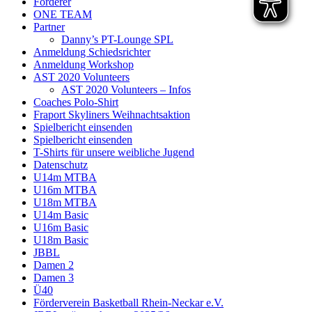
Förderer
ONE TEAM
Partner
Danny’s PT-Lounge SPL
Anmeldung Schiedsrichter
Anmeldung Workshop
AST 2020 Volunteers
AST 2020 Volunteers – Infos
Coaches Polo-Shirt
Fraport Skyliners Weihnachtsaktion
Spielbericht einsenden
Spielbericht einsenden
T-Shirts für unsere weibliche Jugend
Datenschutz
U14m MTBA
U16m MTBA
U18m MTBA
U14m Basic
U16m Basic
U18m Basic
JBBL
Damen 2
Damen 3
Ü40
Förderverein Basketball Rhein-Neckar e.V.