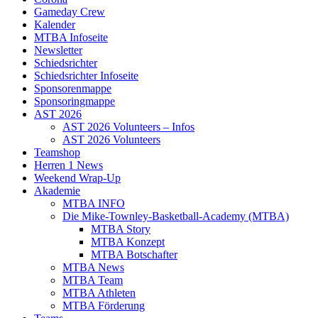
Gameday Crew
Kalender
MTBA Infoseite
Newsletter
Schiedsrichter
Schiedsrichter Infoseite
Sponsorenmappe
Sponsoringmappe
AST 2026
AST 2026 Volunteers – Infos
AST 2026 Volunteers
Teamshop
Herren 1 News
Weekend Wrap-Up
Akademie
MTBA INFO
Die Mike-Townley-Basketball-Academy (MTBA)
MTBA Story
MTBA Konzept
MTBA Botschafter
MTBA News
MTBA Team
MTBA Athleten
MTBA Förderung