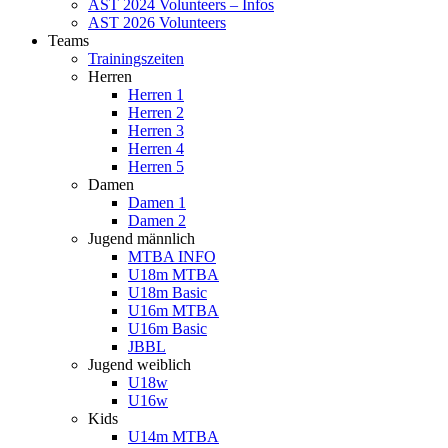
AST 2024 Volunteers – Infos
AST 2026 Volunteers
Teams
Trainingszeiten
Herren
Herren 1
Herren 2
Herren 3
Herren 4
Herren 5
Damen
Damen 1
Damen 2
Jugend männlich
MTBA INFO
U18m MTBA
U18m Basic
U16m MTBA
U16m Basic
JBBL
Jugend weiblich
U18w
U16w
Kids
U14m MTBA