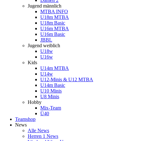
Damen 2
Jugend männlich
MTBA INFO
U18m MTBA
U18m Basic
U16m MTBA
U16m Basic
JBBL
Jugend weiblich
U18w
U16w
Kids
U14m MTBA
U14w
U12-Minis & U12 MTBA
U14m Basic
U10 Minis
U8 Minis
Hobby
Mix-Team
Ü40
Teamshop
News
Alle News
Herren 1 News