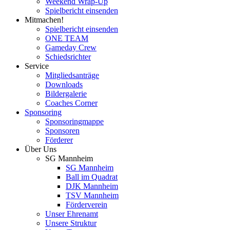
Weekend Wrap-Up
Spielbericht einsenden
Mitmachen!
Spielbericht einsenden
ONE TEAM
Gameday Crew
Schiedsrichter
Service
Mitgliedsanträge
Downloads
Bildergalerie
Coaches Corner
Sponsoring
Sponsoringmappe
Sponsoren
Förderer
Über Uns
SG Mannheim
SG Mannheim
Ball im Quadrat
DJK Mannheim
TSV Mannheim
Förderverein
Unser Ehrenamt
Unsere Struktur