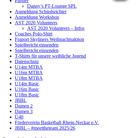
Partner
Danny’s PT-Lounge SPL
Anmeldung Schiedsrichter
Anmeldung Workshop
AST 2020 Volunteers
AST 2020 Volunteers – Infos
Coaches Polo-Shirt
Fraport Skyliners Weihnachtsaktion
Spielbericht einsenden
Spielbericht einsenden
T-Shirts für unsere weibliche Jugend
Datenschutz
U14m MTBA
U16m MTBA
U18m MTBA
U14m Basic
U16m Basic
U18m Basic
JBBL
Damen 2
Damen 3
Ü40
Förderverein Basketball Rhein-Neckar e.V.
JBBL – #meettheteam 2025/26