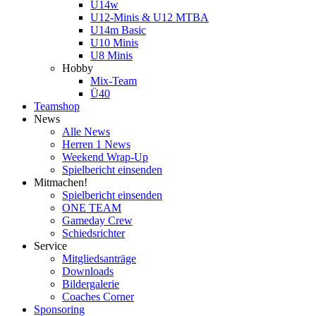
U14w
U12-Minis & U12 MTBA
U14m Basic
U10 Minis
U8 Minis
Hobby
Mix-Team
Ü40
Teamshop
News
Alle News
Herren 1 News
Weekend Wrap-Up
Spielbericht einsenden
Mitmachen!
Spielbericht einsenden
ONE TEAM
Gameday Crew
Schiedsrichter
Service
Mitgliedsanträge
Downloads
Bildergalerie
Coaches Corner
Sponsoring