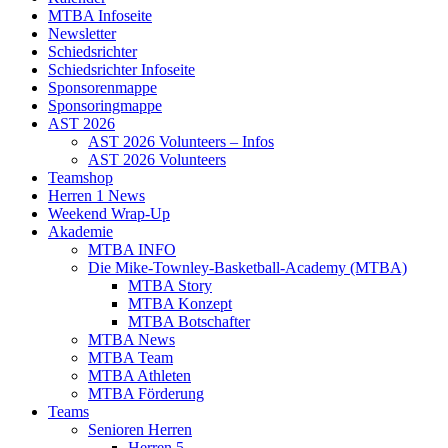
MTBA Infoseite
Newsletter
Schiedsrichter
Schiedsrichter Infoseite
Sponsorenmappe
Sponsoringmappe
AST 2026
AST 2026 Volunteers – Infos
AST 2026 Volunteers
Teamshop
Herren 1 News
Weekend Wrap-Up
Akademie
MTBA INFO
Die Mike-Townley-Basketball-Academy (MTBA)
MTBA Story
MTBA Konzept
MTBA Botschafter
MTBA News
MTBA Team
MTBA Athleten
MTBA Förderung
Teams
Senioren Herren
Herren 5