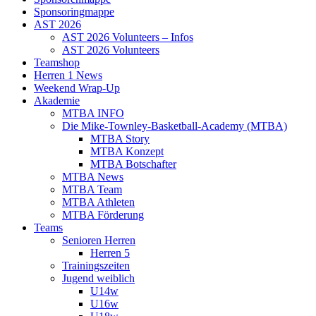
Sponsoringmappe
AST 2026
AST 2026 Volunteers – Infos
AST 2026 Volunteers
Teamshop
Herren 1 News
Weekend Wrap-Up
Akademie
MTBA INFO
Die Mike-Townley-Basketball-Academy (MTBA)
MTBA Story
MTBA Konzept
MTBA Botschafter
MTBA News
MTBA Team
MTBA Athleten
MTBA Förderung
Teams
Senioren Herren
Herren 5
Trainingszeiten
Jugend weiblich
U14w
U16w