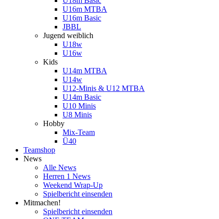
U18m Basic
U16m MTBA
U16m Basic
JBBL
Jugend weiblich
U18w
U16w
Kids
U14m MTBA
U14w
U12-Minis & U12 MTBA
U14m Basic
U10 Minis
U8 Minis
Hobby
Mix-Team
Ü40
Teamshop
News
Alle News
Herren 1 News
Weekend Wrap-Up
Spielbericht einsenden
Mitmachen!
Spielbericht einsenden