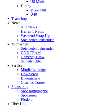
U8 Minis
Hobby
Mix-Team
Ü40
Teamshop
News
Alle News
Herren 1 News
Weekend Wrap-Up
Spielbericht einsenden
Mitmachen!
Spielbericht einsenden
ONE TEAM
Gameday Crew
Schiedsrichter
Service
Mitgliedsanträge
Downloads
Bildergalerie
Coaches Corner
Sponsoring
Sponsoringmappe
Sponsoren
Förderer
Über Uns