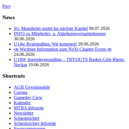
Prev
News
SG Mannheim startet ins nächste Kapitel
08.07.2026
INFO zu Mitglieder- u. Abteilungsversammlungen
30.06.2026
U14w Regionalliga: Wir kommen!
28.06.2026
📣 Wichtige Information zum NeXt Chapter Event 📣
24.06.2026
U18W Jugendregionalliga – TRYOUTS Basket Girls Rhein-
Neckar
19.06.2026
Shortcuts
AGB Gewinnspiele
Corona
Gameday Crew
Kalender
MTBA Infoseite
Newsletter
Schiedsrichter
Schiedsrichter Infoseite
Sponsorenmappe