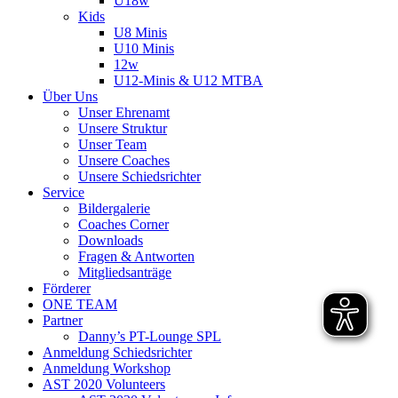
U18w
Kids
U8 Minis
U10 Minis
12w
U12-Minis & U12 MTBA
Über Uns
Unser Ehrenamt
Unsere Struktur
Unser Team
Unsere Coaches
Unsere Schiedsrichter
Service
Bildergalerie
Coaches Corner
Downloads
Fragen & Antworten
Mitgliedsanträge
Förderer
ONE TEAM
Partner
Danny’s PT-Lounge SPL
Anmeldung Schiedsrichter
Anmeldung Workshop
AST 2020 Volunteers