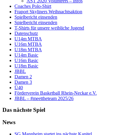
AST 2020 Volunteers – Infos
Coaches Polo-Shirt
Fraport Skyliners Weihnachtsaktion
Spielbericht einsenden
Spielbericht einsenden
T-Shirts für unsere weibliche Jugend
Datenschutz
U14m MTBA
U16m MTBA
U18m MTBA
U14m Basic
U16m Basic
U18m Basic
JBBL
Damen 2
Damen 3
Ü40
Förderverein Basketball Rhein-Neckar e.V.
JBBL – #meettheteam 2025/26
Das nächste Spiel
News
SG Mannheim startet ins nächste Kapitel