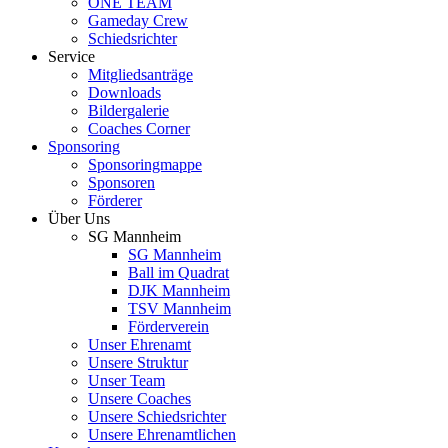
ONE TEAM
Gameday Crew
Schiedsrichter
Service
Mitgliedsanträge
Downloads
Bildergalerie
Coaches Corner
Sponsoring
Sponsoringmappe
Sponsoren
Förderer
Über Uns
SG Mannheim
SG Mannheim
Ball im Quadrat
DJK Mannheim
TSV Mannheim
Förderverein
Unser Ehrenamt
Unsere Struktur
Unser Team
Unsere Coaches
Unsere Schiedsrichter
Unsere Ehrenamtlichen