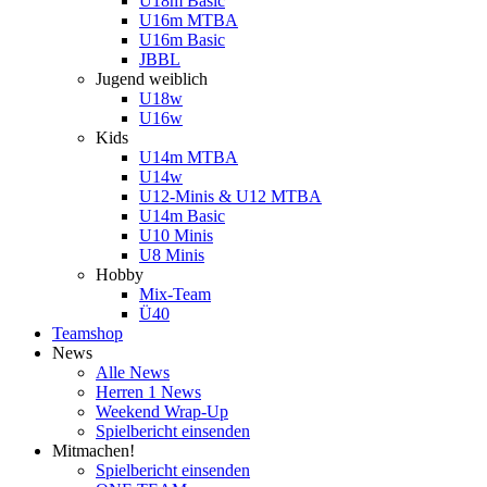
U18m Basic
U16m MTBA
U16m Basic
JBBL
Jugend weiblich
U18w
U16w
Kids
U14m MTBA
U14w
U12-Minis & U12 MTBA
U14m Basic
U10 Minis
U8 Minis
Hobby
Mix-Team
Ü40
Teamshop
News
Alle News
Herren 1 News
Weekend Wrap-Up
Spielbericht einsenden
Mitmachen!
Spielbericht einsenden