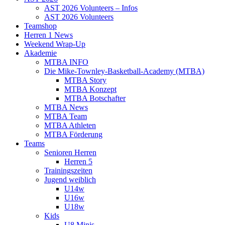
AST 2026 Volunteers – Infos
AST 2026 Volunteers
Teamshop
Herren 1 News
Weekend Wrap-Up
Akademie
MTBA INFO
Die Mike-Townley-Basketball-Academy (MTBA)
MTBA Story
MTBA Konzept
MTBA Botschafter
MTBA News
MTBA Team
MTBA Athleten
MTBA Förderung
Teams
Senioren Herren
Herren 5
Trainingszeiten
Jugend weiblich
U14w
U16w
U18w
Kids
U8 Minis