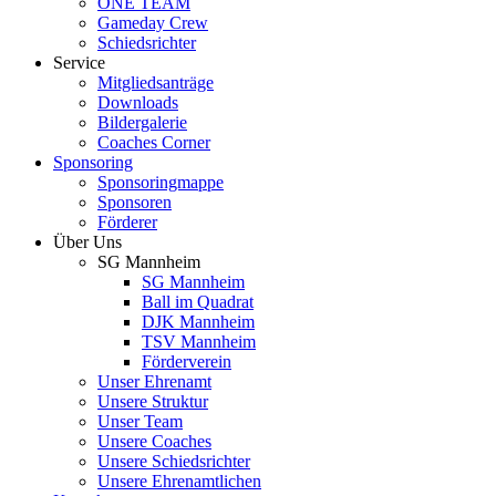
ONE TEAM
Gameday Crew
Schiedsrichter
Service
Mitgliedsanträge
Downloads
Bildergalerie
Coaches Corner
Sponsoring
Sponsoringmappe
Sponsoren
Förderer
Über Uns
SG Mannheim
SG Mannheim
Ball im Quadrat
DJK Mannheim
TSV Mannheim
Förderverein
Unser Ehrenamt
Unsere Struktur
Unser Team
Unsere Coaches
Unsere Schiedsrichter
Unsere Ehrenamtlichen