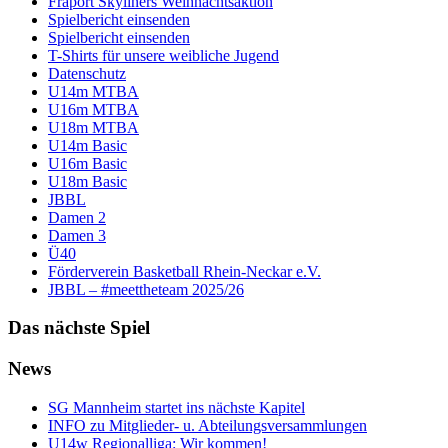
Fraport Skyliners Weihnachtsaktion
Spielbericht einsenden
Spielbericht einsenden
T-Shirts für unsere weibliche Jugend
Datenschutz
U14m MTBA
U16m MTBA
U18m MTBA
U14m Basic
U16m Basic
U18m Basic
JBBL
Damen 2
Damen 3
Ü40
Förderverein Basketball Rhein-Neckar e.V.
JBBL – #meettheteam 2025/26
Das nächste Spiel
News
SG Mannheim startet ins nächste Kapitel
INFO zu Mitglieder- u. Abteilungsversammlungen
U14w Regionalliga: Wir kommen!