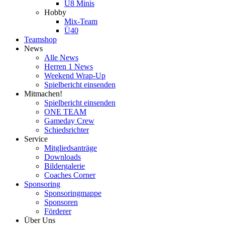
U8 Minis
Hobby
Mix-Team
Ü40
Teamshop
News
Alle News
Herren 1 News
Weekend Wrap-Up
Spielbericht einsenden
Mitmachen!
Spielbericht einsenden
ONE TEAM
Gameday Crew
Schiedsrichter
Service
Mitgliedsanträge
Downloads
Bildergalerie
Coaches Corner
Sponsoring
Sponsoringmappe
Sponsoren
Förderer
Über Uns