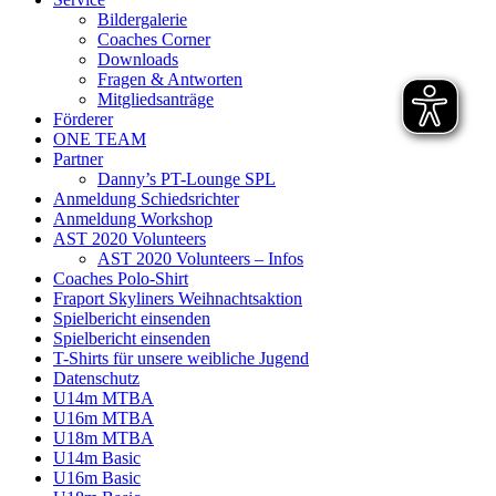
Bildergalerie
Coaches Corner
Downloads
Fragen & Antworten
Mitgliedsanträge
Förderer
ONE TEAM
Partner
Danny’s PT-Lounge SPL
Anmeldung Schiedsrichter
Anmeldung Workshop
AST 2020 Volunteers
AST 2020 Volunteers – Infos
Coaches Polo-Shirt
Fraport Skyliners Weihnachtsaktion
Spielbericht einsenden
Spielbericht einsenden
T-Shirts für unsere weibliche Jugend
Datenschutz
U14m MTBA
U16m MTBA
U18m MTBA
U14m Basic
U16m Basic