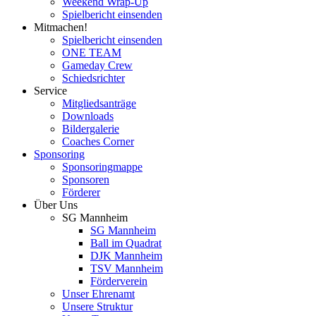
Weekend Wrap-Up
Spielbericht einsenden
Mitmachen!
Spielbericht einsenden
ONE TEAM
Gameday Crew
Schiedsrichter
Service
Mitgliedsanträge
Downloads
Bildergalerie
Coaches Corner
Sponsoring
Sponsoringmappe
Sponsoren
Förderer
Über Uns
SG Mannheim
SG Mannheim
Ball im Quadrat
DJK Mannheim
TSV Mannheim
Förderverein
Unser Ehrenamt
Unsere Struktur