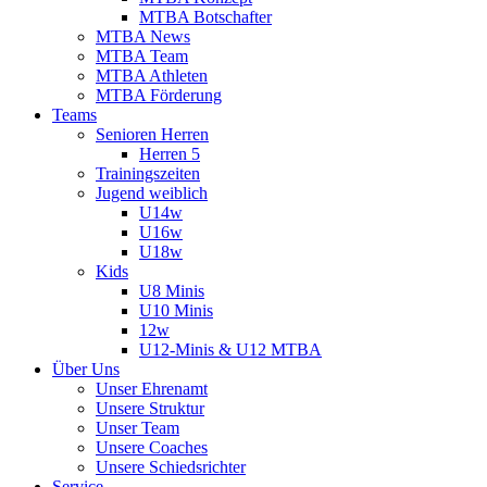
MTBA Botschafter
MTBA News
MTBA Team
MTBA Athleten
MTBA Förderung
Teams
Senioren Herren
Herren 5
Trainingszeiten
Jugend weiblich
U14w
U16w
U18w
Kids
U8 Minis
U10 Minis
12w
U12-Minis & U12 MTBA
Über Uns
Unser Ehrenamt
Unsere Struktur
Unser Team
Unsere Coaches
Unsere Schiedsrichter
Service