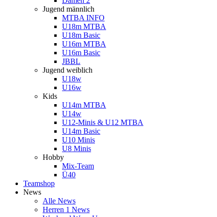
Damen 2
Jugend männlich
MTBA INFO
U18m MTBA
U18m Basic
U16m MTBA
U16m Basic
JBBL
Jugend weiblich
U18w
U16w
Kids
U14m MTBA
U14w
U12-Minis & U12 MTBA
U14m Basic
U10 Minis
U8 Minis
Hobby
Mix-Team
Ü40
Teamshop
News
Alle News
Herren 1 News