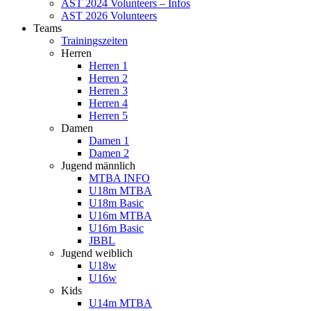
AST 2024 Volunteers – Infos
AST 2026 Volunteers
Teams
Trainingszeiten
Herren
Herren 1
Herren 2
Herren 3
Herren 4
Herren 5
Damen
Damen 1
Damen 2
Jugend männlich
MTBA INFO
U18m MTBA
U18m Basic
U16m MTBA
U16m Basic
JBBL
Jugend weiblich
U18w
U16w
Kids
U14m MTBA