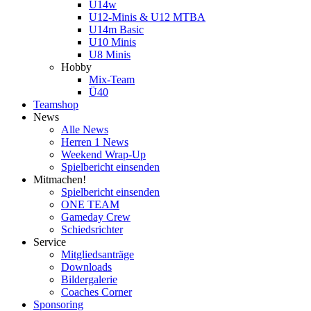
U14w
U12-Minis & U12 MTBA
U14m Basic
U10 Minis
U8 Minis
Hobby
Mix-Team
Ü40
Teamshop
News
Alle News
Herren 1 News
Weekend Wrap-Up
Spielbericht einsenden
Mitmachen!
Spielbericht einsenden
ONE TEAM
Gameday Crew
Schiedsrichter
Service
Mitgliedsanträge
Downloads
Bildergalerie
Coaches Corner
Sponsoring