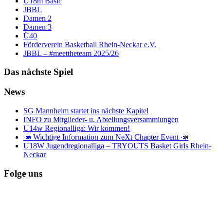
U18m Basic
JBBL
Damen 2
Damen 3
Ü40
Förderverein Basketball Rhein-Neckar e.V.
JBBL – #meettheteam 2025/26
Das nächste Spiel
News
SG Mannheim startet ins nächste Kapitel
INFO zu Mitglieder- u. Abteilungsversammlungen
U14w Regionalliga: Wir kommen!
📣 Wichtige Information zum NeXt Chapter Event 📣
U18W Jugendregionalliga – TRYOUTS Basket Girls Rhein-
Neckar
Folge uns