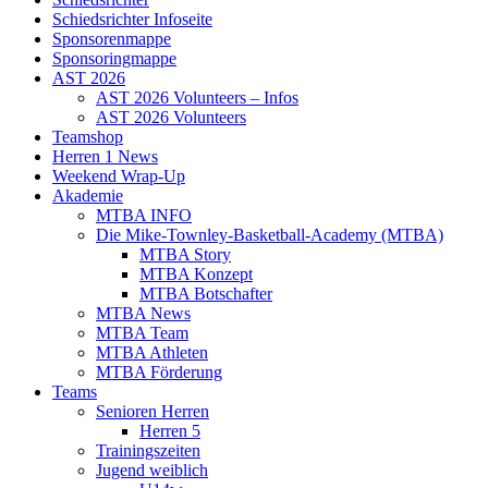
Schiedsrichter Infoseite
Sponsorenmappe
Sponsoringmappe
AST 2026
AST 2026 Volunteers – Infos
AST 2026 Volunteers
Teamshop
Herren 1 News
Weekend Wrap-Up
Akademie
MTBA INFO
Die Mike-Townley-Basketball-Academy (MTBA)
MTBA Story
MTBA Konzept
MTBA Botschafter
MTBA News
MTBA Team
MTBA Athleten
MTBA Förderung
Teams
Senioren Herren
Herren 5
Trainingszeiten
Jugend weiblich