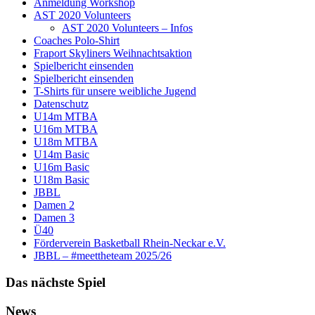
Anmeldung Workshop
AST 2020 Volunteers
AST 2020 Volunteers – Infos
Coaches Polo-Shirt
Fraport Skyliners Weihnachtsaktion
Spielbericht einsenden
Spielbericht einsenden
T-Shirts für unsere weibliche Jugend
Datenschutz
U14m MTBA
U16m MTBA
U18m MTBA
U14m Basic
U16m Basic
U18m Basic
JBBL
Damen 2
Damen 3
Ü40
Förderverein Basketball Rhein-Neckar e.V.
JBBL – #meettheteam 2025/26
Das nächste Spiel
News