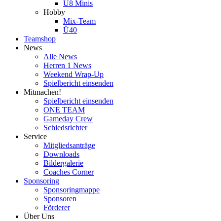
U8 Minis
Hobby
Mix-Team
Ü40
Teamshop
News
Alle News
Herren 1 News
Weekend Wrap-Up
Spielbericht einsenden
Mitmachen!
Spielbericht einsenden
ONE TEAM
Gameday Crew
Schiedsrichter
Service
Mitgliedsanträge
Downloads
Bildergalerie
Coaches Corner
Sponsoring
Sponsoringmappe
Sponsoren
Förderer
Über Uns