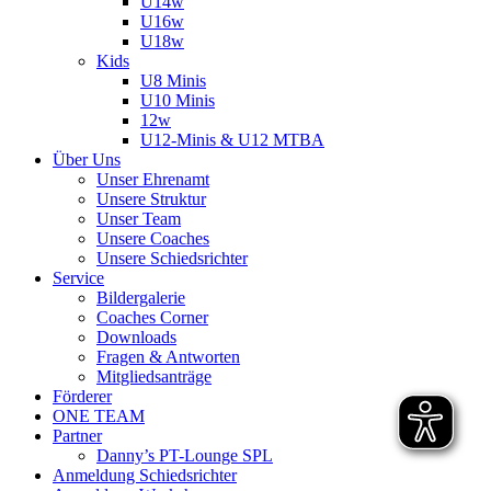
U14w
U16w
U18w
Kids
U8 Minis
U10 Minis
12w
U12-Minis & U12 MTBA
Über Uns
Unser Ehrenamt
Unsere Struktur
Unser Team
Unsere Coaches
Unsere Schiedsrichter
Service
Bildergalerie
Coaches Corner
Downloads
Fragen & Antworten
Mitgliedsanträge
Förderer
ONE TEAM
Partner
Danny’s PT-Lounge SPL
Anmeldung Schiedsrichter