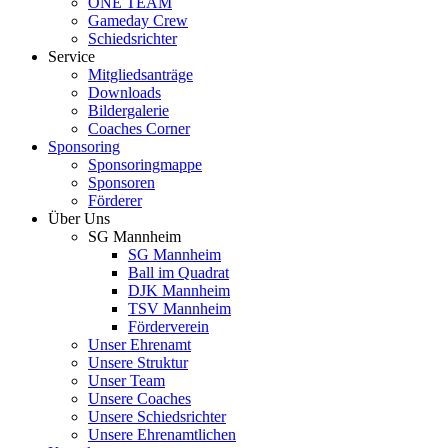
ONE TEAM
Gameday Crew
Schiedsrichter
Service
Mitgliedsanträge
Downloads
Bildergalerie
Coaches Corner
Sponsoring
Sponsoringmappe
Sponsoren
Förderer
Über Uns
SG Mannheim
SG Mannheim
Ball im Quadrat
DJK Mannheim
TSV Mannheim
Förderverein
Unser Ehrenamt
Unsere Struktur
Unser Team
Unsere Coaches
Unsere Schiedsrichter
Unsere Ehrenamtlichen