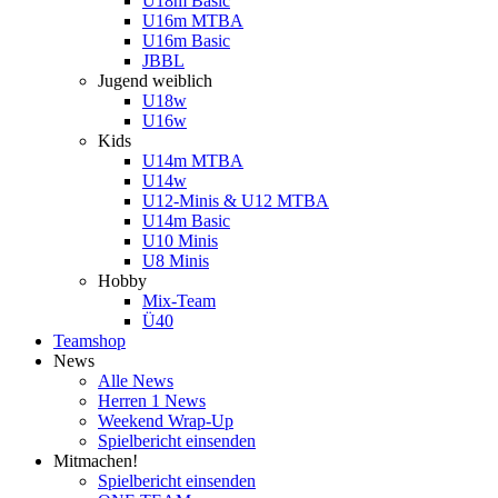
U18m Basic
U16m MTBA
U16m Basic
JBBL
Jugend weiblich
U18w
U16w
Kids
U14m MTBA
U14w
U12-Minis & U12 MTBA
U14m Basic
U10 Minis
U8 Minis
Hobby
Mix-Team
Ü40
Teamshop
News
Alle News
Herren 1 News
Weekend Wrap-Up
Spielbericht einsenden
Mitmachen!
Spielbericht einsenden