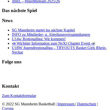
JBBL – #meettheteam 2025/26
Das nächste Spiel
News
SG Mannheim startet ins nächste Kapitel
INFO zu Mitglieder- u. Abteilungsversammlungen
U14w Regionalliga: Wir kommen!
📣 Wichtige Information zum NeXt Chapter Event 📣
U18W Jugendregionalliga – TRYOUTS Basket Girls Rhein-
Neckar
Folge uns
Kontakt
Zum Kontaktformular
© 2022 SG Mannheim Basketball |
Impressum
|
Datenschutz
|
Corona