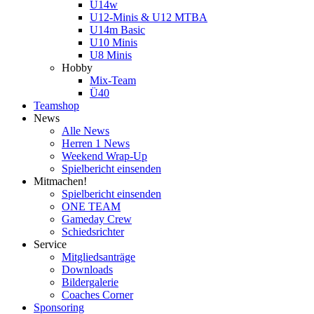
U14w
U12-Minis & U12 MTBA
U14m Basic
U10 Minis
U8 Minis
Hobby
Mix-Team
Ü40
Teamshop
News
Alle News
Herren 1 News
Weekend Wrap-Up
Spielbericht einsenden
Mitmachen!
Spielbericht einsenden
ONE TEAM
Gameday Crew
Schiedsrichter
Service
Mitgliedsanträge
Downloads
Bildergalerie
Coaches Corner
Sponsoring