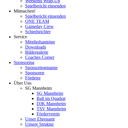
Weekend Wrap-Up
Spielbericht einsenden
Mitmachen!
Spielbericht einsenden
ONE TEAM
Gameday Crew
Schiedsrichter
Service
Mitgliedsanträge
Downloads
Bildergalerie
Coaches Corner
Sponsoring
Sponsoringmappe
Sponsoren
Förderer
Über Uns
SG Mannheim
SG Mannheim
Ball im Quadrat
DJK Mannheim
TSV Mannheim
Förderverein
Unser Ehrenamt
Unsere Struktur