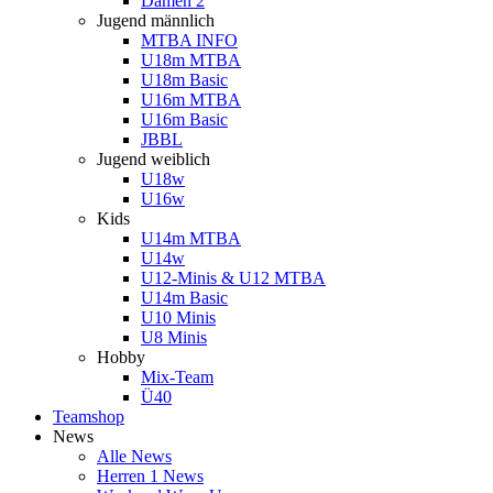
Damen 2
Jugend männlich
MTBA INFO
U18m MTBA
U18m Basic
U16m MTBA
U16m Basic
JBBL
Jugend weiblich
U18w
U16w
Kids
U14m MTBA
U14w
U12-Minis & U12 MTBA
U14m Basic
U10 Minis
U8 Minis
Hobby
Mix-Team
Ü40
Teamshop
News
Alle News
Herren 1 News