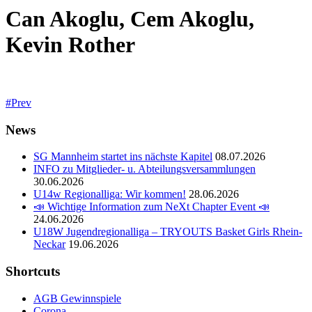
Can Akoglu, Cem Akoglu,
Kevin Rother
Prev
News
SG Mannheim startet ins nächste Kapitel
08.07.2026
INFO zu Mitglieder- u. Abteilungsversammlungen
30.06.2026
U14w Regionalliga: Wir kommen!
28.06.2026
📣 Wichtige Information zum NeXt Chapter Event 📣
24.06.2026
U18W Jugendregionalliga – TRYOUTS Basket Girls Rhein-
Neckar
19.06.2026
Shortcuts
AGB Gewinnspiele
Corona