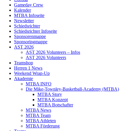
Gameday Crew
Kalender
MTBA Infoseite
Newsletter
Schiedsrichter
Schiedsrichter Infoseite
Sponsorenmappe
Sponsoringmappe
AST 2026
AST 2026 Volunteers – Infos
AST 2026 Volunteers
Teamshop
Herren 1 News
Weekend Wrap-Up
Akademie
MTBA INFO
Die Mike-Townley-Basketball-Academy (MTBA)
MTBA Story
MTBA Konzept
MTBA Botschafter
MTBA News
MTBA Team
MTBA Athleten
MTBA Förderung