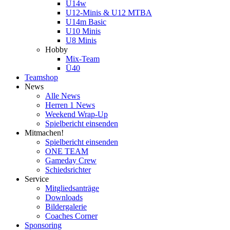
U14w
U12-Minis & U12 MTBA
U14m Basic
U10 Minis
U8 Minis
Hobby
Mix-Team
Ü40
Teamshop
News
Alle News
Herren 1 News
Weekend Wrap-Up
Spielbericht einsenden
Mitmachen!
Spielbericht einsenden
ONE TEAM
Gameday Crew
Schiedsrichter
Service
Mitgliedsanträge
Downloads
Bildergalerie
Coaches Corner
Sponsoring