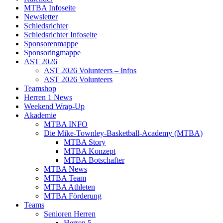
MTBA Infoseite
Newsletter
Schiedsrichter
Schiedsrichter Infoseite
Sponsorenmappe
Sponsoringmappe
AST 2026
AST 2026 Volunteers – Infos
AST 2026 Volunteers
Teamshop
Herren 1 News
Weekend Wrap-Up
Akademie
MTBA INFO
Die Mike-Townley-Basketball-Academy (MTBA)
MTBA Story
MTBA Konzept
MTBA Botschafter
MTBA News
MTBA Team
MTBA Athleten
MTBA Förderung
Teams
Senioren Herren
Herren 5