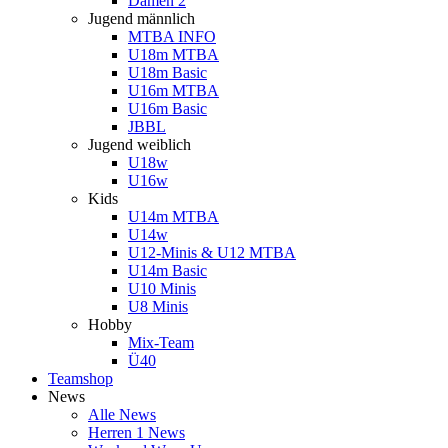
Damen 2
Jugend männlich
MTBA INFO
U18m MTBA
U18m Basic
U16m MTBA
U16m Basic
JBBL
Jugend weiblich
U18w
U16w
Kids
U14m MTBA
U14w
U12-Minis & U12 MTBA
U14m Basic
U10 Minis
U8 Minis
Hobby
Mix-Team
Ü40
Teamshop
News
Alle News
Herren 1 News