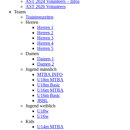
AST 2024 Volunteers – Infos
AST 2026 Volunteers
Teams
Trainingszeiten
Herren
Herren 1
Herren 2
Herren 3
Herren 4
Herren 5
Damen
Damen 1
Damen 2
Jugend männlich
MTBA INFO
U18m MTBA
U18m Basic
U16m MTBA
U16m Basic
JBBL
Jugend weiblich
U18w
U16w
Kids
U14m MTBA