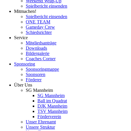
Weekend Wrap-Up
Spielbericht einsenden
Mitmachen!
Spielbericht einsenden
ONE TEAM
Gameday Crew
Schiedsrichter
Service
Mitgliedsanträge
Downloads
Bildergalerie
Coaches Corner
Sponsoring
Sponsoringmappe
Sponsoren
Förderer
Über Uns
SG Mannheim
SG Mannheim
Ball im Quadrat
DJK Mannheim
TSV Mannheim
Förderverein
Unser Ehrenamt
Unsere Struktur