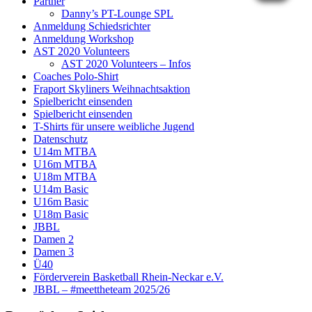
Partner
Danny’s PT-Lounge SPL
Anmeldung Schiedsrichter
Anmeldung Workshop
AST 2020 Volunteers
AST 2020 Volunteers – Infos
Coaches Polo-Shirt
Fraport Skyliners Weihnachtsaktion
Spielbericht einsenden
Spielbericht einsenden
T-Shirts für unsere weibliche Jugend
Datenschutz
U14m MTBA
U16m MTBA
U18m MTBA
U14m Basic
U16m Basic
U18m Basic
JBBL
Damen 2
Damen 3
Ü40
Förderverein Basketball Rhein-Neckar e.V.
JBBL – #meettheteam 2025/26