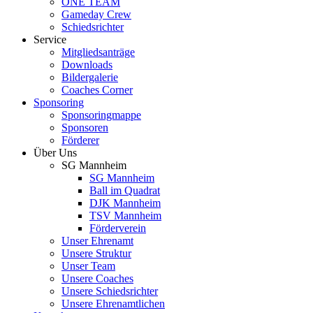
ONE TEAM
Gameday Crew
Schiedsrichter
Service
Mitgliedsanträge
Downloads
Bildergalerie
Coaches Corner
Sponsoring
Sponsoringmappe
Sponsoren
Förderer
Über Uns
SG Mannheim
SG Mannheim
Ball im Quadrat
DJK Mannheim
TSV Mannheim
Förderverein
Unser Ehrenamt
Unsere Struktur
Unser Team
Unsere Coaches
Unsere Schiedsrichter
Unsere Ehrenamtlichen