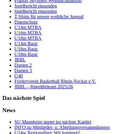
Fraport Skyliners Weihnachtsaktion
Spielbericht einsenden
Spielbericht einsenden
T-Shirts für unsere weibliche Jugend
Datenschutz
U14m MTBA
U16m MTBA
U18m MTBA
U14m Basic
U16m Basic
U18m Basic
JBBL
Damen 2
Damen 3
Ü40
Förderverein Basketball Rhein-Neckar e.V.
JBBL – #meettheteam 2025/26
Das nächste Spiel
News
SG Mannheim startet ins nächste Kapitel
INFO zu Mitglieder- u. Abteilungsversammlungen
U14w Regionalliga: Wir kommen!