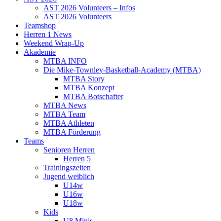
AST 2026 Volunteers – Infos
AST 2026 Volunteers
Teamshop
Herren 1 News
Weekend Wrap-Up
Akademie
MTBA INFO
Die Mike-Townley-Basketball-Academy (MTBA)
MTBA Story
MTBA Konzept
MTBA Botschafter
MTBA News
MTBA Team
MTBA Athleten
MTBA Förderung
Teams
Senioren Herren
Herren 5
Trainingszeiten
Jugend weiblich
U14w
U16w
U18w
Kids
U8 Minis