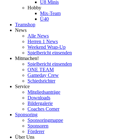
U8 Minis
Hobby
Mix-Team
Ü40
Teamshop
News
Alle News
Herren 1 News
Weekend Wrap-Up
Spielbericht einsenden
Mitmachen!
Spielbericht einsenden
ONE TEAM
Gameday Crew
Schiedsrichter
Service
Mitgliedsanträge
Downloads
Bildergalerie
Coaches Corner
Sponsoring
Sponsoringmappe
Sponsoren
Förderer
Über Uns