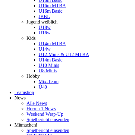
U18m Basic
U16m MTBA
U16m Basic
JBBL
Jugend weiblich
U18w
U16w
Kids
U14m MTBA
U14w
U12-Minis & U12 MTBA
U14m Basic
U10 Minis
U8 Minis
Hobby
Mix-Team
Ü40
Teamshop
News
Alle News
Herren 1 News
Weekend Wrap-Up
Spielbericht einsenden
Mitmachen!
Spielbericht einsenden