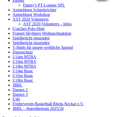
Partner
Danny’s PT-Lounge SPL
Anmeldung Schiedsrichter
Anmeldung Workshop
AST 2020 Volunteers
AST 2020 Volunteers – Infos
Coaches Polo-Shirt
Fraport Skyliners Weihnachtsaktion
Spielbericht einsenden
Spielbericht einsenden
T-Shirts für unsere weibliche Jugend
Datenschutz
U14m MTBA
U16m MTBA
U18m MTBA
U14m Basic
U16m Basic
U18m Basic
JBBL
Damen 2
Damen 3
Ü40
Förderverein Basketball Rhein-Neckar e.V.
JBBL – #meettheteam 2025/26