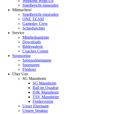
Weekend Wrap-Up
Spielbericht einsenden
Mitmachen!
Spielbericht einsenden
ONE TEAM
Gameday Crew
Schiedsrichter
Service
Mitgliedsanträge
Downloads
Bildergalerie
Coaches Corner
Sponsoring
Sponsoringmappe
Sponsoren
Förderer
Über Uns
SG Mannheim
SG Mannheim
Ball im Quadrat
DJK Mannheim
TSV Mannheim
Förderverein
Unser Ehrenamt
Unsere Struktur