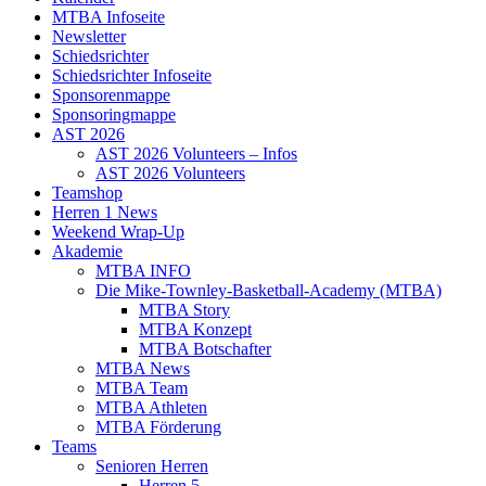
MTBA Infoseite
Newsletter
Schiedsrichter
Schiedsrichter Infoseite
Sponsorenmappe
Sponsoringmappe
AST 2026
AST 2026 Volunteers – Infos
AST 2026 Volunteers
Teamshop
Herren 1 News
Weekend Wrap-Up
Akademie
MTBA INFO
Die Mike-Townley-Basketball-Academy (MTBA)
MTBA Story
MTBA Konzept
MTBA Botschafter
MTBA News
MTBA Team
MTBA Athleten
MTBA Förderung
Teams
Senioren Herren
Herren 5