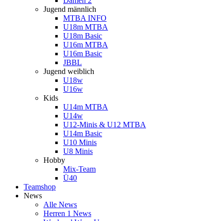
Damen 2
Jugend männlich
MTBA INFO
U18m MTBA
U18m Basic
U16m MTBA
U16m Basic
JBBL
Jugend weiblich
U18w
U16w
Kids
U14m MTBA
U14w
U12-Minis & U12 MTBA
U14m Basic
U10 Minis
U8 Minis
Hobby
Mix-Team
Ü40
Teamshop
News
Alle News
Herren 1 News