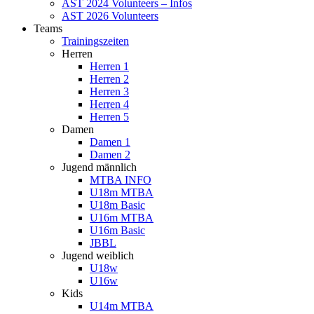
AST 2024 Volunteers – Infos
AST 2026 Volunteers
Teams
Trainingszeiten
Herren
Herren 1
Herren 2
Herren 3
Herren 4
Herren 5
Damen
Damen 1
Damen 2
Jugend männlich
MTBA INFO
U18m MTBA
U18m Basic
U16m MTBA
U16m Basic
JBBL
Jugend weiblich
U18w
U16w
Kids
U14m MTBA