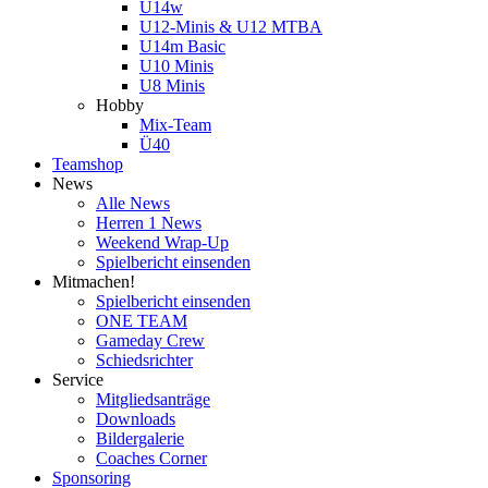
U14w
U12-Minis & U12 MTBA
U14m Basic
U10 Minis
U8 Minis
Hobby
Mix-Team
Ü40
Teamshop
News
Alle News
Herren 1 News
Weekend Wrap-Up
Spielbericht einsenden
Mitmachen!
Spielbericht einsenden
ONE TEAM
Gameday Crew
Schiedsrichter
Service
Mitgliedsanträge
Downloads
Bildergalerie
Coaches Corner
Sponsoring