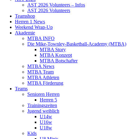
AST 2026 Volunteers – Infos
AST 2026 Volunteers
Teamshop
Herren 1 News
Weekend Wrap-Up
Akademie
MTBA INFO
Die Mike-Townley-Basketball-Academy (MTBA)
MTBA Story
MTBA Konzept
MTBA Botschafter
MTBA News
MTBA Team
MTBA Athleten
MTBA Förderung
Teams
Senioren Herren
Herren 5
Trainingszeiten
Jugend weiblich
U14w
U16w
U18w
Kids
U8 Minis