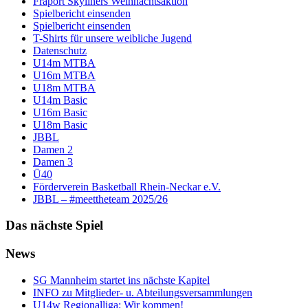
Fraport Skyliners Weihnachtsaktion
Spielbericht einsenden
Spielbericht einsenden
T-Shirts für unsere weibliche Jugend
Datenschutz
U14m MTBA
U16m MTBA
U18m MTBA
U14m Basic
U16m Basic
U18m Basic
JBBL
Damen 2
Damen 3
Ü40
Förderverein Basketball Rhein-Neckar e.V.
JBBL – #meettheteam 2025/26
Das nächste Spiel
News
SG Mannheim startet ins nächste Kapitel
INFO zu Mitglieder- u. Abteilungsversammlungen
U14w Regionalliga: Wir kommen!