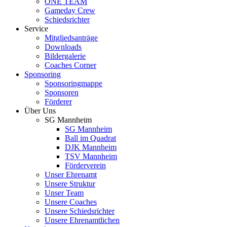
ONE TEAM
Gameday Crew
Schiedsrichter
Service
Mitgliedsanträge
Downloads
Bildergalerie
Coaches Corner
Sponsoring
Sponsoringmappe
Sponsoren
Förderer
Über Uns
SG Mannheim
SG Mannheim
Ball im Quadrat
DJK Mannheim
TSV Mannheim
Förderverein
Unser Ehrenamt
Unsere Struktur
Unser Team
Unsere Coaches
Unsere Schiedsrichter
Unsere Ehrenamtlichen