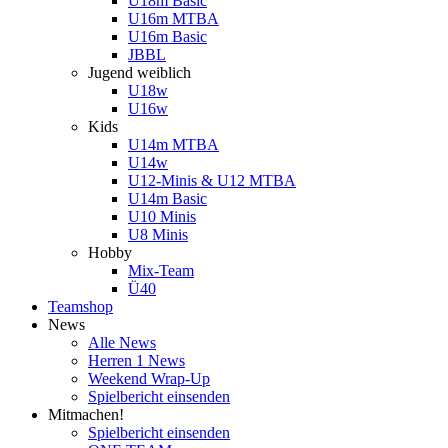
U18m Basic
U16m MTBA
U16m Basic
JBBL
Jugend weiblich
U18w
U16w
Kids
U14m MTBA
U14w
U12-Minis & U12 MTBA
U14m Basic
U10 Minis
U8 Minis
Hobby
Mix-Team
Ü40
Teamshop
News
Alle News
Herren 1 News
Weekend Wrap-Up
Spielbericht einsenden
Mitmachen!
Spielbericht einsenden