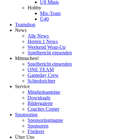
U8 Minis
Hobby
Mix-Team
Ü40
Teamshop
News
Alle News
Herren 1 News
Weekend Wrap-Up
Spielbericht einsenden
Mitmachen!
Spielbericht einsenden
ONE TEAM
Gameday Crew
Schiedsrichter
Service
Mitgliedsanträge
Downloads
Bildergalerie
Coaches Corner
Sponsoring
Sponsoringmappe
Sponsoren
Förderer
Über Uns