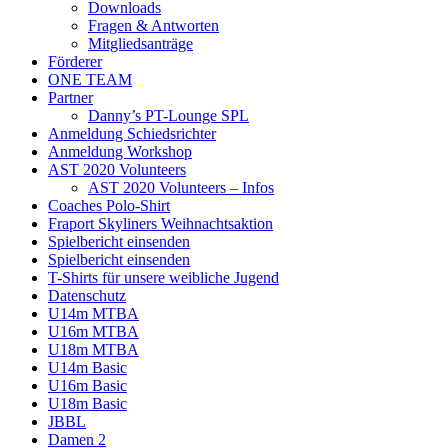
Downloads
Fragen & Antworten
Mitgliedsanträge
Förderer
ONE TEAM
Partner
Danny’s PT-Lounge SPL
Anmeldung Schiedsrichter
Anmeldung Workshop
AST 2020 Volunteers
AST 2020 Volunteers – Infos
Coaches Polo-Shirt
Fraport Skyliners Weihnachtsaktion
Spielbericht einsenden
Spielbericht einsenden
T-Shirts für unsere weibliche Jugend
Datenschutz
U14m MTBA
U16m MTBA
U18m MTBA
U14m Basic
U16m Basic
U18m Basic
JBBL
Damen 2