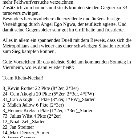
mehr Feldwurfversuche verzeichnen.
Zusätzlich zu rebounds und steals konnten sie den Gegner zu 33
turnovers zwingen.
Besonders hervorzuheben: die exzellente und äußerst bissige
Verteidigung durch Angel Ego Ngwa, der teuflisch agierte. Und
damit seine Gegenspieler sehr gut im Griff hatte und frustrierte.
Alles in allem ein spannendes Duell mit dem Beweis, dass sich die
Metropolitans auch wieder aus einer schwierigen Situation zurück
zum Sieg kämpfen können.
Gute Vorzeichen für das nächste Spiel am kommenden Sonntag in
Viernheim, wo es dann wieder heißt:
Team Rhein-Neckar!
8_Kevin Rother 22 Pkte (8*2er, 2*3er)
24_Cem Akoglu 20 Pkte (5*2er, 2*3er, 4*FW)
31_Can Akoglu 17 Pkte (8*2er, 1*FW)_Starter
2_Malleh Jallow 6 Pkte (2*3er)
3_Hennes Krebs 5 Pkte (1*2er, 1*3er)_Starter
73_Julius Wüst 4 Pkte (2*2er)
12_Noah Zeh_Starter
22_Jan Streitner
14_Max Denzer_Starter