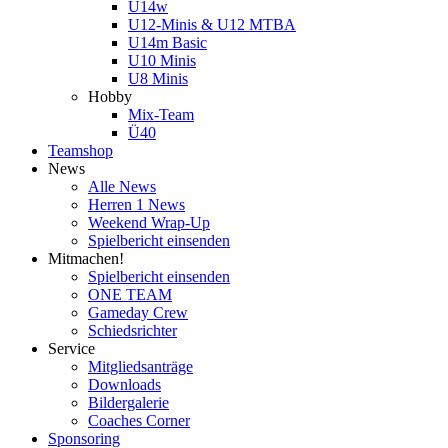
U14w
U12-Minis & U12 MTBA
U14m Basic
U10 Minis
U8 Minis
Hobby
Mix-Team
Ü40
Teamshop
News
Alle News
Herren 1 News
Weekend Wrap-Up
Spielbericht einsenden
Mitmachen!
Spielbericht einsenden
ONE TEAM
Gameday Crew
Schiedsrichter
Service
Mitgliedsanträge
Downloads
Bildergalerie
Coaches Corner
Sponsoring