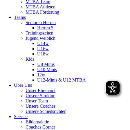
MTBA Team
MTBA Athleten
MTBA Förderung
Teams
Senioren Herren
Herren 5
Trainingszeiten
Jugend weiblich
U14w
U16w
U18w
Kids
U8 Minis
U10 Minis
12w
U12-Minis & U12 MTBA
Über Uns
Unser Ehrenamt
Unsere Struktur
Unser Team
Unsere Coaches
Unsere Schiedsrichter
Service
Bildergalerie
Coaches Corner