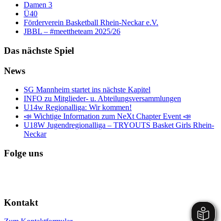
Damen 3
Ü40
Förderverein Basketball Rhein-Neckar e.V.
JBBL – #meettheteam 2025/26
Das nächste Spiel
News
SG Mannheim startet ins nächste Kapitel
INFO zu Mitglieder- u. Abteilungsversammlungen
U14w Regionalliga: Wir kommen!
📣 Wichtige Information zum NeXt Chapter Event 📣
U18W Jugendregionalliga – TRYOUTS Basket Girls Rhein-
Neckar
Folge uns
Kontakt