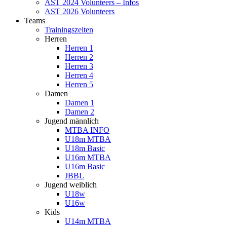
AST 2024 Volunteers – Infos
AST 2026 Volunteers
Teams
Trainingszeiten
Herren
Herren 1
Herren 2
Herren 3
Herren 4
Herren 5
Damen
Damen 1
Damen 2
Jugend männlich
MTBA INFO
U18m MTBA
U18m Basic
U16m MTBA
U16m Basic
JBBL
Jugend weiblich
U18w
U16w
Kids
U14m MTBA