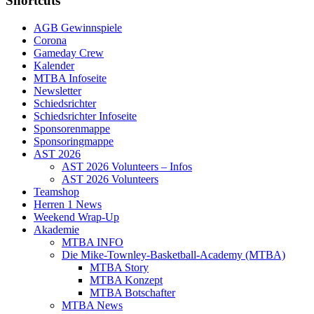
Shortcuts
AGB Gewinnspiele
Corona
Gameday Crew
Kalender
MTBA Infoseite
Newsletter
Schiedsrichter
Schiedsrichter Infoseite
Sponsorenmappe
Sponsoringmappe
AST 2026
AST 2026 Volunteers – Infos
AST 2026 Volunteers
Teamshop
Herren 1 News
Weekend Wrap-Up
Akademie
MTBA INFO
Die Mike-Townley-Basketball-Academy (MTBA)
MTBA Story
MTBA Konzept
MTBA Botschafter
MTBA News