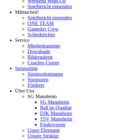
Weekend Wrap-Up
Spielbericht einsenden
Mitmachen!
Spielbericht einsenden
ONE TEAM
Gameday Crew
Schiedsrichter
Service
Mitgliedsanträge
Downloads
Bildergalerie
Coaches Corner
Sponsoring
Sponsoringmappe
Sponsoren
Förderer
Über Uns
SG Mannheim
SG Mannheim
Ball im Quadrat
DJK Mannheim
TSV Mannheim
Förderverein
Unser Ehrenamt
Unsere Struktur