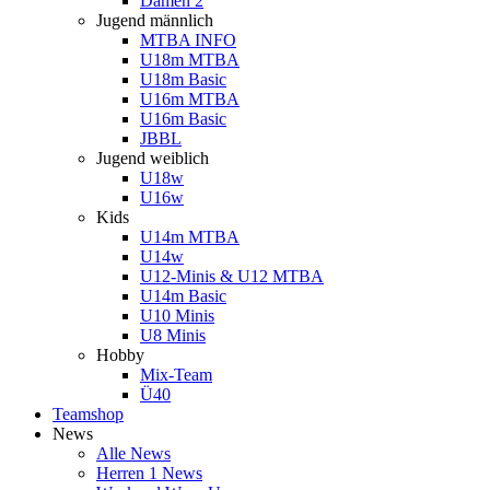
Damen 2
Jugend männlich
MTBA INFO
U18m MTBA
U18m Basic
U16m MTBA
U16m Basic
JBBL
Jugend weiblich
U18w
U16w
Kids
U14m MTBA
U14w
U12-Minis & U12 MTBA
U14m Basic
U10 Minis
U8 Minis
Hobby
Mix-Team
Ü40
Teamshop
News
Alle News
Herren 1 News