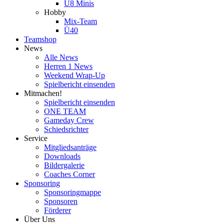
U8 Minis
Hobby
Mix-Team
Ü40
Teamshop
News
Alle News
Herren 1 News
Weekend Wrap-Up
Spielbericht einsenden
Mitmachen!
Spielbericht einsenden
ONE TEAM
Gameday Crew
Schiedsrichter
Service
Mitgliedsanträge
Downloads
Bildergalerie
Coaches Corner
Sponsoring
Sponsoringmappe
Sponsoren
Förderer
Über Uns