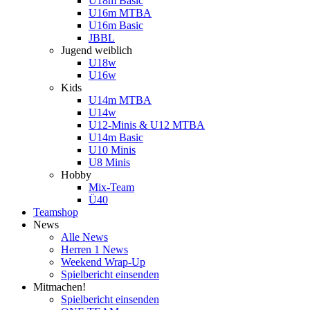
U18m Basic
U16m MTBA
U16m Basic
JBBL
Jugend weiblich
U18w
U16w
Kids
U14m MTBA
U14w
U12-Minis & U12 MTBA
U14m Basic
U10 Minis
U8 Minis
Hobby
Mix-Team
Ü40
Teamshop
News
Alle News
Herren 1 News
Weekend Wrap-Up
Spielbericht einsenden
Mitmachen!
Spielbericht einsenden