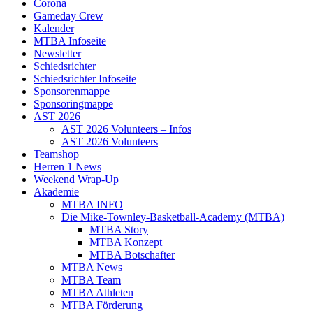
Corona
Gameday Crew
Kalender
MTBA Infoseite
Newsletter
Schiedsrichter
Schiedsrichter Infoseite
Sponsorenmappe
Sponsoringmappe
AST 2026
AST 2026 Volunteers – Infos
AST 2026 Volunteers
Teamshop
Herren 1 News
Weekend Wrap-Up
Akademie
MTBA INFO
Die Mike-Townley-Basketball-Academy (MTBA)
MTBA Story
MTBA Konzept
MTBA Botschafter
MTBA News
MTBA Team
MTBA Athleten
MTBA Förderung