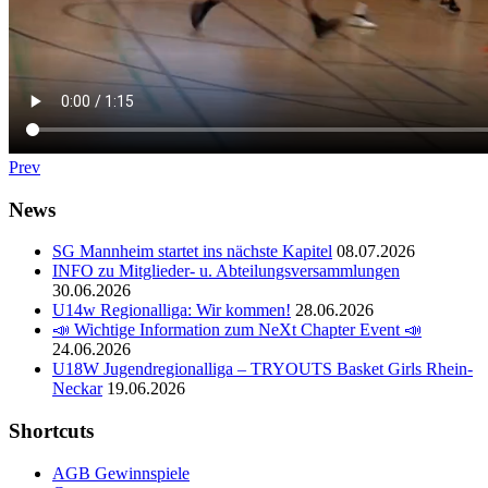
Prev
News
SG Mannheim startet ins nächste Kapitel
08.07.2026
INFO zu Mitglieder- u. Abteilungsversammlungen
30.06.2026
U14w Regionalliga: Wir kommen!
28.06.2026
📣 Wichtige Information zum NeXt Chapter Event 📣
24.06.2026
U18W Jugendregionalliga – TRYOUTS Basket Girls Rhein-
Neckar
19.06.2026
Shortcuts
AGB Gewinnspiele