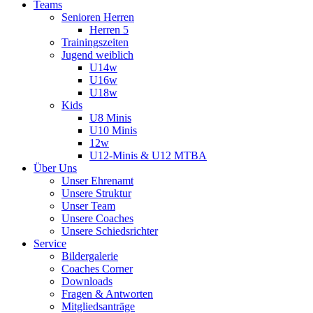
Teams
Senioren Herren
Herren 5
Trainingszeiten
Jugend weiblich
U14w
U16w
U18w
Kids
U8 Minis
U10 Minis
12w
U12-Minis & U12 MTBA
Über Uns
Unser Ehrenamt
Unsere Struktur
Unser Team
Unsere Coaches
Unsere Schiedsrichter
Service
Bildergalerie
Coaches Corner
Downloads
Fragen & Antworten
Mitgliedsanträge