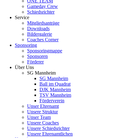
ONE TEAM
Gameday Crew
Schiedsrichter
Service
Mitgliedsanträge
Downloads
Bildergalerie
Coaches Corner
Sponsoring
Sponsoringmappe
Sponsoren
Förderer
Über Uns
SG Mannheim
SG Mannheim
Ball im Quadrat
DJK Mannheim
TSV Mannheim
Förderverein
Unser Ehrenamt
Unsere Struktur
Unser Team
Unsere Coaches
Unsere Schiedsrichter
Unsere Ehrenamtlichen