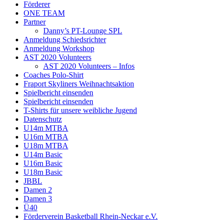
Förderer
ONE TEAM
Partner
Danny’s PT-Lounge SPL
Anmeldung Schiedsrichter
Anmeldung Workshop
AST 2020 Volunteers
AST 2020 Volunteers – Infos
Coaches Polo-Shirt
Fraport Skyliners Weihnachtsaktion
Spielbericht einsenden
Spielbericht einsenden
T-Shirts für unsere weibliche Jugend
Datenschutz
U14m MTBA
U16m MTBA
U18m MTBA
U14m Basic
U16m Basic
U18m Basic
JBBL
Damen 2
Damen 3
Ü40
Förderverein Basketball Rhein-Neckar e.V.