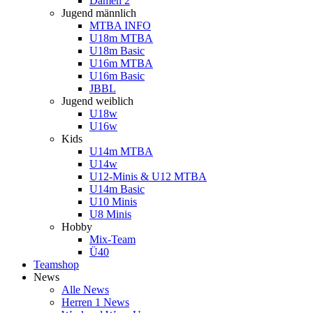
Damen 2
Jugend männlich
MTBA INFO
U18m MTBA
U18m Basic
U16m MTBA
U16m Basic
JBBL
Jugend weiblich
U18w
U16w
Kids
U14m MTBA
U14w
U12-Minis & U12 MTBA
U14m Basic
U10 Minis
U8 Minis
Hobby
Mix-Team
Ü40
Teamshop
News
Alle News
Herren 1 News