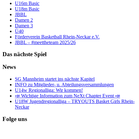
U16m Basic
U18m Basic
JBBL
Damen 2
Damen 3
Ü40
Förderverein Basketball Rhein-Neckar e.V.
JBBL – #meettheteam 2025/26
Das nächste Spiel
News
SG Mannheim startet ins nächste Kapitel
INFO zu Mitglieder- u. Abteilungsversammlungen
U14w Regionalliga: Wir kommen!
📣 Wichtige Information zum NeXt Chapter Event 📣
U18W Jugendregionalliga – TRYOUTS Basket Girls Rhein-
Neckar
Folge uns