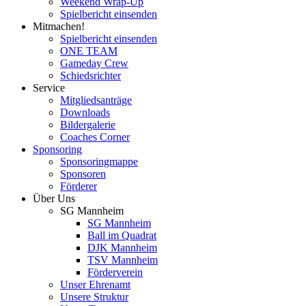
Weekend Wrap-Up
Spielbericht einsenden
Mitmachen!
Spielbericht einsenden
ONE TEAM
Gameday Crew
Schiedsrichter
Service
Mitgliedsanträge
Downloads
Bildergalerie
Coaches Corner
Sponsoring
Sponsoringmappe
Sponsoren
Förderer
Über Uns
SG Mannheim
SG Mannheim
Ball im Quadrat
DJK Mannheim
TSV Mannheim
Förderverein
Unser Ehrenamt
Unsere Struktur