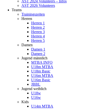
AST 2024 Volunteers – Infos
AST 2026 Volunteers
Teams
Trainingszeiten
Herren
Herren 1
Herren 2
Herren 3
Herren 4
Herren 5
Damen
Damen 1
Damen 2
Jugend männlich
MTBA INFO
U18m MTBA
U18m Basic
U16m MTBA
U16m Basic
JBBL
Jugend weiblich
U18w
U16w
Kids
U14m MTBA