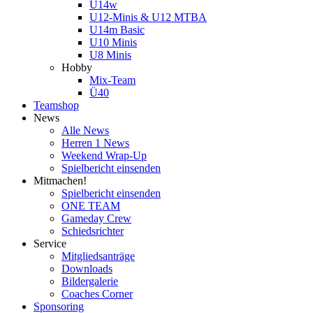
U14w
U12-Minis & U12 MTBA
U14m Basic
U10 Minis
U8 Minis
Hobby
Mix-Team
Ü40
Teamshop
News
Alle News
Herren 1 News
Weekend Wrap-Up
Spielbericht einsenden
Mitmachen!
Spielbericht einsenden
ONE TEAM
Gameday Crew
Schiedsrichter
Service
Mitgliedsanträge
Downloads
Bildergalerie
Coaches Corner
Sponsoring