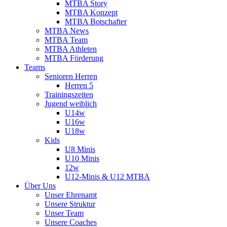
MTBA Story
MTBA Konzept
MTBA Botschafter
MTBA News
MTBA Team
MTBA Athleten
MTBA Förderung
Teams
Senioren Herren
Herren 5
Trainingszeiten
Jugend weiblich
U14w
U16w
U18w
Kids
U8 Minis
U10 Minis
12w
U12-Minis & U12 MTBA
Über Uns
Unser Ehrenamt
Unsere Struktur
Unser Team
Unsere Coaches