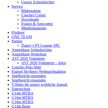
Unsere Schiedsrichter
Service
Bildergalerie
Coaches Corner
Downloads
Fragen & Antworten
Mitgliedsanträge
Förderer
ONE TEAM
Partner
Danny’s PT-Lounge SPL
Anmeldung Schiedsrichter
Anmeldung Workshop
AST 2020 Volunteers
AST 2020 Volunteers – Infos
Coaches Polo-Shirt
Fraport Skyliners Weihnachtsaktion
Spielbericht einsenden
Spielbericht einsenden
T-Shirts für unsere weibliche Jugend
Datenschutz
U14m MTBA
U16m MTBA
U18m MTBA
U14m Basic