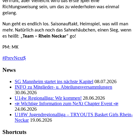
verfrüht, aber vielleicht wird das erste Spiel eine
Richtungsweisung sein, um das zu wiederholen was einmal
gelang.
Nun geht es endlich los. Saisonauftakt, Heimspiel, was will man
mehr. Natürlich auch noch das Sahnehäubchen, einen Sieg, wenn
es heißt: „
Team – Rhein Neckar
“ go!
PM: MK
Prev
Next
News
SG Mannheim startet ins nächste Kapitel
08.07.2026
INFO zu Mitglieder- u. Abteilungsversammlungen
30.06.2026
U14w Regionalliga: Wir kommen!
28.06.2026
📣 Wichtige Information zum NeXt Chapter Event 📣
24.06.2026
U18W Jugendregionalliga – TRYOUTS Basket Girls Rhein-
Neckar
19.06.2026
Shortcuts