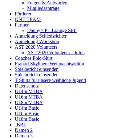
Fragen & Antworten
Mitgliedsanträge
Förderer
ONE TEAM
Partner
Danny’s PT-Lounge SPL
Anmeldung Schiedsrichter
Anmeldung Workshop
AST 2020 Volunteers
AST 2020 Volunteers – Infos
Coaches Polo-Shirt
Fraport Skyliners Weihnachtsaktion
Spielbericht einsenden
Spielbericht einsenden
T-Shirts für unsere weibliche Jugend
Datenschutz
U14m MTBA
U16m MTBA
U18m MTBA
U14m Basic
U16m Basic
U18m Basic
JBBL
Damen 2
Damen 3