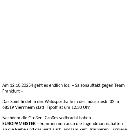
Okt.
2025
JBBL-
Saisonauftakt
in der
Waldsporthalle
10.10.2025
JBBL
Am 12.10.20254 geht es endlich los! – Saisonauftakt gegen Team
Frankfurt –
Das Spiel findet in der Waldsporthalle in der Industriestr. 32 in
68519 Viernheim statt. Tipoff ist um 12:30 Uhr.
Nachdem die Großen, Großes vollbracht haben –
EUROPAMEISTER
– kommen nun auch die Jugendmannschaften
an die Reihe und das wird auch langsam Zeit. Trainieren, Turniere