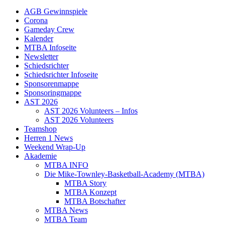
AGB Gewinnspiele
Corona
Gameday Crew
Kalender
MTBA Infoseite
Newsletter
Schiedsrichter
Schiedsrichter Infoseite
Sponsorenmappe
Sponsoringmappe
AST 2026
AST 2026 Volunteers – Infos
AST 2026 Volunteers
Teamshop
Herren 1 News
Weekend Wrap-Up
Akademie
MTBA INFO
Die Mike-Townley-Basketball-Academy (MTBA)
MTBA Story
MTBA Konzept
MTBA Botschafter
MTBA News
MTBA Team