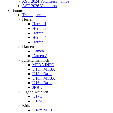
AST 2024 Volunteers – Infos
AST 2026 Volunteers
Teams
Trainingszeiten
Herren
Herren 1
Herren 2
Herren 3
Herren 4
Herren 5
Damen
Damen 1
Damen 2
Jugend männlich
MTBA INFO
U18m MTBA
U18m Basic
U16m MTBA
U16m Basic
JBBL
Jugend weiblich
U18w
U16w
Kids
U14m MTBA