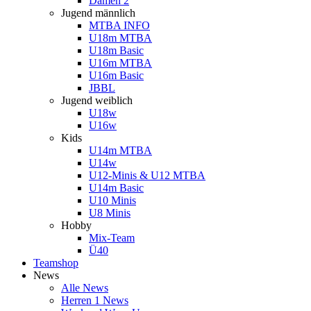
Damen 2
Jugend männlich
MTBA INFO
U18m MTBA
U18m Basic
U16m MTBA
U16m Basic
JBBL
Jugend weiblich
U18w
U16w
Kids
U14m MTBA
U14w
U12-Minis & U12 MTBA
U14m Basic
U10 Minis
U8 Minis
Hobby
Mix-Team
Ü40
Teamshop
News
Alle News
Herren 1 News