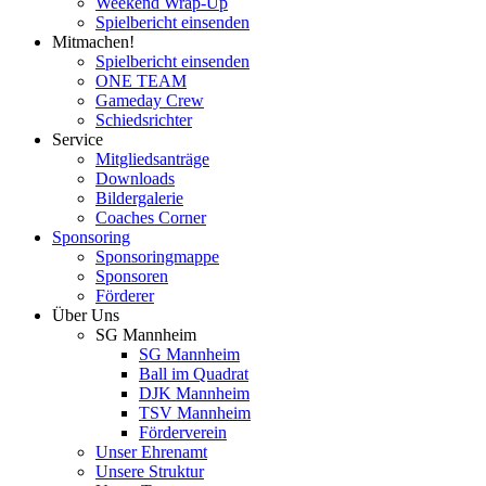
Weekend Wrap-Up
Spielbericht einsenden
Mitmachen!
Spielbericht einsenden
ONE TEAM
Gameday Crew
Schiedsrichter
Service
Mitgliedsanträge
Downloads
Bildergalerie
Coaches Corner
Sponsoring
Sponsoringmappe
Sponsoren
Förderer
Über Uns
SG Mannheim
SG Mannheim
Ball im Quadrat
DJK Mannheim
TSV Mannheim
Förderverein
Unser Ehrenamt
Unsere Struktur