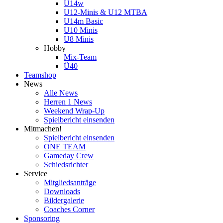
U14w
U12-Minis & U12 MTBA
U14m Basic
U10 Minis
U8 Minis
Hobby
Mix-Team
Ü40
Teamshop
News
Alle News
Herren 1 News
Weekend Wrap-Up
Spielbericht einsenden
Mitmachen!
Spielbericht einsenden
ONE TEAM
Gameday Crew
Schiedsrichter
Service
Mitgliedsanträge
Downloads
Bildergalerie
Coaches Corner
Sponsoring