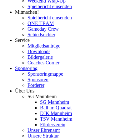
Weekend Wrap-Up
Spielbericht einsenden
Mitmachen!
Spielbericht einsenden
ONE TEAM
Gameday Crew
Schiedsrichter
Service
Mitgliedsanträge
Downloads
Bildergalerie
Coaches Corner
Sponsoring
Sponsoringmappe
Sponsoren
Förderer
Über Uns
SG Mannheim
SG Mannheim
Ball im Quadrat
DJK Mannheim
TSV Mannheim
Förderverein
Unser Ehrenamt
Unsere Struktur