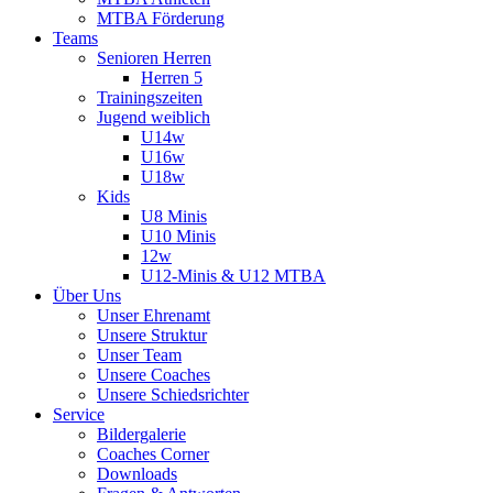
MTBA Förderung
Teams
Senioren Herren
Herren 5
Trainingszeiten
Jugend weiblich
U14w
U16w
U18w
Kids
U8 Minis
U10 Minis
12w
U12-Minis & U12 MTBA
Über Uns
Unser Ehrenamt
Unsere Struktur
Unser Team
Unsere Coaches
Unsere Schiedsrichter
Service
Bildergalerie
Coaches Corner
Downloads