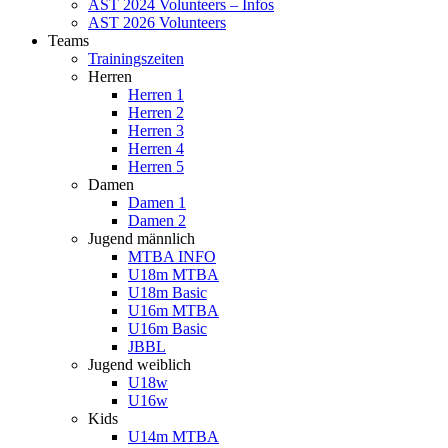
AST 2024 Volunteers – Infos
AST 2026 Volunteers
Teams
Trainingszeiten
Herren
Herren 1
Herren 2
Herren 3
Herren 4
Herren 5
Damen
Damen 1
Damen 2
Jugend männlich
MTBA INFO
U18m MTBA
U18m Basic
U16m MTBA
U16m Basic
JBBL
Jugend weiblich
U18w
U16w
Kids
U14m MTBA