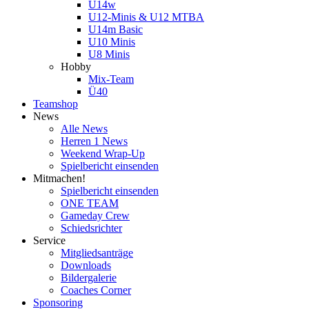
U14w
U12-Minis & U12 MTBA
U14m Basic
U10 Minis
U8 Minis
Hobby
Mix-Team
Ü40
Teamshop
News
Alle News
Herren 1 News
Weekend Wrap-Up
Spielbericht einsenden
Mitmachen!
Spielbericht einsenden
ONE TEAM
Gameday Crew
Schiedsrichter
Service
Mitgliedsanträge
Downloads
Bildergalerie
Coaches Corner
Sponsoring