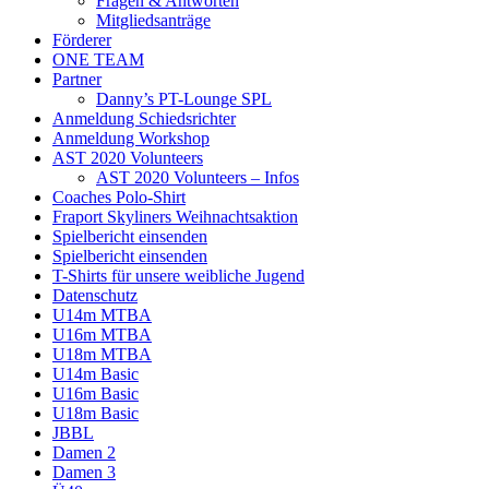
Fragen & Antworten
Mitgliedsanträge
Förderer
ONE TEAM
Partner
Danny’s PT-Lounge SPL
Anmeldung Schiedsrichter
Anmeldung Workshop
AST 2020 Volunteers
AST 2020 Volunteers – Infos
Coaches Polo-Shirt
Fraport Skyliners Weihnachtsaktion
Spielbericht einsenden
Spielbericht einsenden
T-Shirts für unsere weibliche Jugend
Datenschutz
U14m MTBA
U16m MTBA
U18m MTBA
U14m Basic
U16m Basic
U18m Basic
JBBL
Damen 2
Damen 3