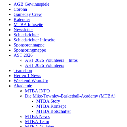
AGB Gewinnspiele
Corona
Gameday Crew
Kalender
MTBA Infoseite
Newsletter
Schiedsrichter
Schiedsrichter Infoseite
Sponsorenmappe
Sponsoringmappe
AST 2026
AST 2026 Volunteers – Infos
AST 2026 Volunteers
Teamshop
Herren 1 News
Weekend Wrap-Up
Akademie
MTBA INFO
Die Mike-Townley-Basketball-Academy (MTBA)
MTBA Story
MTBA Konzept
MTBA Botschafter
MTBA News
MTBA Team
MTBA Athleten