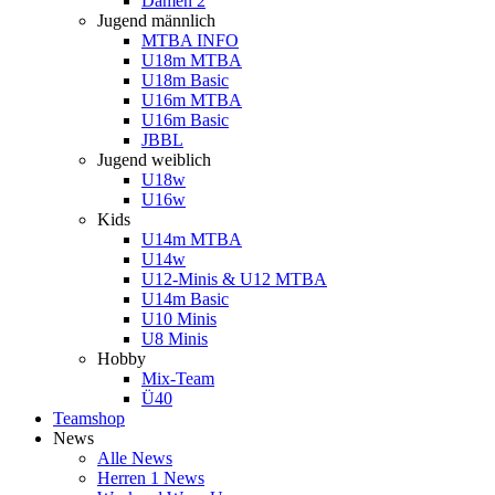
Damen 2
Jugend männlich
MTBA INFO
U18m MTBA
U18m Basic
U16m MTBA
U16m Basic
JBBL
Jugend weiblich
U18w
U16w
Kids
U14m MTBA
U14w
U12-Minis & U12 MTBA
U14m Basic
U10 Minis
U8 Minis
Hobby
Mix-Team
Ü40
Teamshop
News
Alle News
Herren 1 News