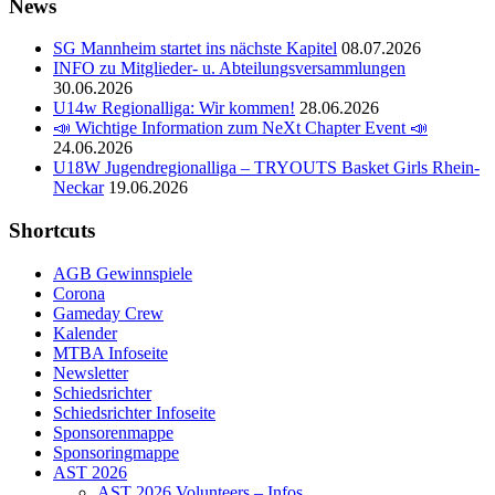
News
SG Mannheim startet ins nächste Kapitel
08.07.2026
INFO zu Mitglieder- u. Abteilungsversammlungen
30.06.2026
U14w Regionalliga: Wir kommen!
28.06.2026
📣 Wichtige Information zum NeXt Chapter Event 📣
24.06.2026
U18W Jugendregionalliga – TRYOUTS Basket Girls Rhein-
Neckar
19.06.2026
Shortcuts
AGB Gewinnspiele
Corona
Gameday Crew
Kalender
MTBA Infoseite
Newsletter
Schiedsrichter
Schiedsrichter Infoseite
Sponsorenmappe
Sponsoringmappe
AST 2026
AST 2026 Volunteers – Infos