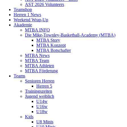
AST 2026 Volunteers
Teamshop
Herren 1 News
Weekend Wrap-Up
Akademie
MTBA INFO
Die Mike-Townley-Basketball-Academy (MTBA)
MTBA Story
MTBA Konzept
MTBA Botschafter
MTBA News
MTBA Team
MTBA Athleten
MTBA Förderung
Teams
Senioren Herren
Herren 5
Trainingszeiten
Jugend weiblich
U14w
U16w
U18w
Kids
U8 Minis
U10 Minis