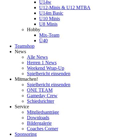
U14w
U12-Minis & U12 MTBA
U14m Basic
U10 Minis
U8 Minis
Hobby
Mix-Team
Ü40
Teamshop
News
Alle News
Herren 1 News
Weekend Wrap-Up
Spielbericht einsenden
Mitmachen!
Spielbericht einsenden
ONE TEAM
Gameday Crew
Schiedsrichter
Service
Mitgliedsanträge
Downloads
Bildergalerie
Coaches Corner
Sponsoring