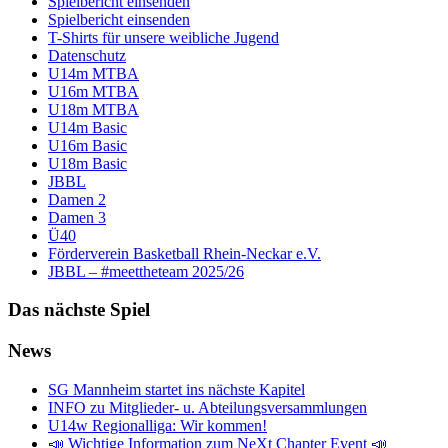
Spielbericht einsenden
Spielbericht einsenden
T-Shirts für unsere weibliche Jugend
Datenschutz
U14m MTBA
U16m MTBA
U18m MTBA
U14m Basic
U16m Basic
U18m Basic
JBBL
Damen 2
Damen 3
Ü40
Förderverein Basketball Rhein-Neckar e.V.
JBBL – #meettheteam 2025/26
Das nächste Spiel
News
SG Mannheim startet ins nächste Kapitel
INFO zu Mitglieder- u. Abteilungsversammlungen
U14w Regionalliga: Wir kommen!
📣 Wichtige Information zum NeXt Chapter Event 📣