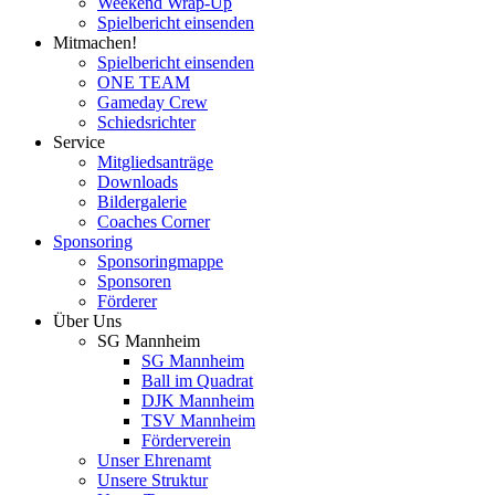
Weekend Wrap-Up
Spielbericht einsenden
Mitmachen!
Spielbericht einsenden
ONE TEAM
Gameday Crew
Schiedsrichter
Service
Mitgliedsanträge
Downloads
Bildergalerie
Coaches Corner
Sponsoring
Sponsoringmappe
Sponsoren
Förderer
Über Uns
SG Mannheim
SG Mannheim
Ball im Quadrat
DJK Mannheim
TSV Mannheim
Förderverein
Unser Ehrenamt
Unsere Struktur