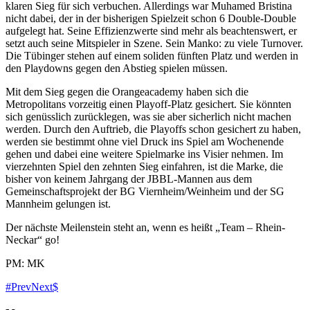
klaren Sieg für sich verbuchen. Allerdings war Muhamed Bristina
nicht dabei, der in der bisherigen Spielzeit schon 6 Double-Double
aufgelegt hat. Seine Effizienzwerte sind mehr als beachtenswert, er
setzt auch seine Mitspieler in Szene. Sein Manko: zu viele Turnover.
Die Tübinger stehen auf einem soliden fünften Platz und werden in
den Playdowns gegen den Abstieg spielen müssen.
Mit dem Sieg gegen die Orangeacademy haben sich die
Metropolitans vorzeitig einen Playoff-Platz gesichert. Sie könnten
sich genüsslich zurücklegen, was sie aber sicherlich nicht machen
werden. Durch den Auftrieb, die Playoffs schon gesichert zu haben,
werden sie bestimmt ohne viel Druck ins Spiel am Wochenende
gehen und dabei eine weitere Spielmarke ins Visier nehmen. Im
vierzehnten Spiel den zehnten Sieg einfahren, ist die Marke, die
bisher von keinem Jahrgang der JBBL-Mannen aus dem
Gemeinschaftsprojekt der BG Viernheim/Weinheim und der SG
Mannheim gelungen ist.
Der nächste Meilenstein steht an, wenn es heißt „Team – Rhein-
Neckar“ go!
PM: MK
Prev
Next