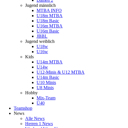
Damen 2
Jugend männlich
MTBA INFO
U18m MTBA
U18m Basic
U16m MTBA
U16m Basic
JBBL
Jugend weiblich
U18w
U16w
Kids
U14m MTBA
U14w
U12-Minis & U12 MTBA
U14m Basic
U10 Minis
U8 Minis
Hobby
Mix-Team
Ü40
Teamshop
News
Alle News
Herren 1 News