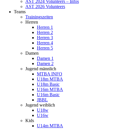
AST 2024 Volunteers – Infos
AST 2026 Volunteers
Teams
Trainingszeiten
Herren
Herren 1
Herren 2
Herren 3
Herren 4
Herren 5
Damen
Damen 1
Damen 2
Jugend männlich
MTBA INFO
U18m MTBA
U18m Basic
U16m MTBA
U16m Basic
JBBL
Jugend weiblich
U18w
U16w
Kids
U14m MTBA