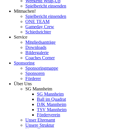
Weekend Wrap-Up
Spielbericht einsenden
Mitmachen!
Spielbericht einsenden
ONE TEAM
Gameday Crew
Schiedsrichter
Service
Mitgliedsanträge
Downloads
Bildergalerie
Coaches Corner
Sponsoring
Sponsoringmappe
Sponsoren
Förderer
Über Uns
SG Mannheim
SG Mannheim
Ball im Quadrat
DJK Mannheim
TSV Mannheim
Förderverein
Unser Ehrenamt
Unsere Struktur