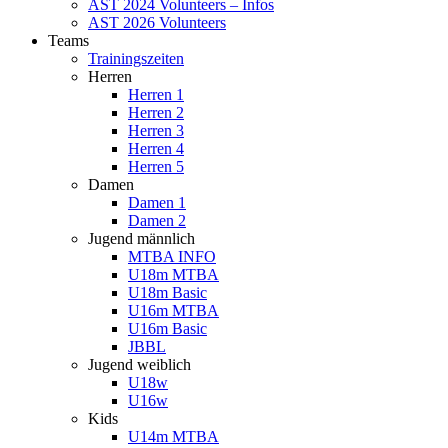
AST 2024 Volunteers – Infos
AST 2026 Volunteers
Teams
Trainingszeiten
Herren
Herren 1
Herren 2
Herren 3
Herren 4
Herren 5
Damen
Damen 1
Damen 2
Jugend männlich
MTBA INFO
U18m MTBA
U18m Basic
U16m MTBA
U16m Basic
JBBL
Jugend weiblich
U18w
U16w
Kids
U14m MTBA