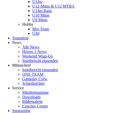
U14w
U12-Minis & U12 MTBA
U14m Basic
U10 Minis
U8 Minis
Hobby
Mix-Team
Ü40
Teamshop
News
Alle News
Herren 1 News
Weekend Wrap-Up
Spielbericht einsenden
Mitmachen!
Spielbericht einsenden
ONE TEAM
Gameday Crew
Schiedsrichter
Service
Mitgliedsanträge
Downloads
Bildergalerie
Coaches Corner
Sponsoring