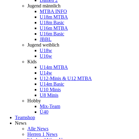
Damen 2
Jugend männlich
MTBA INFO
U18m MTBA
U18m Basic
U16m MTBA
U16m Basic
JBBL
Jugend weiblich
U18w
U16w
Kids
U14m MTBA
U14w
U12-Minis & U12 MTBA
U14m Basic
U10 Minis
U8 Minis
Hobby
Mix-Team
Ü40
Teamshop
News
Alle News
Herren 1 News