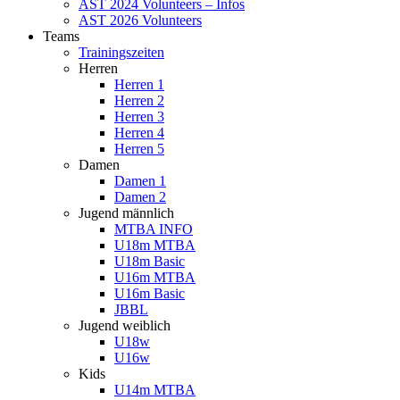
AST 2024 Volunteers – Infos
AST 2026 Volunteers
Teams
Trainingszeiten
Herren
Herren 1
Herren 2
Herren 3
Herren 4
Herren 5
Damen
Damen 1
Damen 2
Jugend männlich
MTBA INFO
U18m MTBA
U18m Basic
U16m MTBA
U16m Basic
JBBL
Jugend weiblich
U18w
U16w
Kids
U14m MTBA