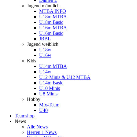
Damen 2
Jugend männlich
MTBA INFO
U18m MTBA
U18m Basic
U16m MTBA
U16m Basic
JBBL
Jugend weiblich
U18w
U16w
Kids
U14m MTBA
U14w
U12-Minis & U12 MTBA
U14m Basic
U10 Minis
U8 Minis
Hobby
Mix-Team
Ü40
Teamshop
News
Alle News
Herren 1 News