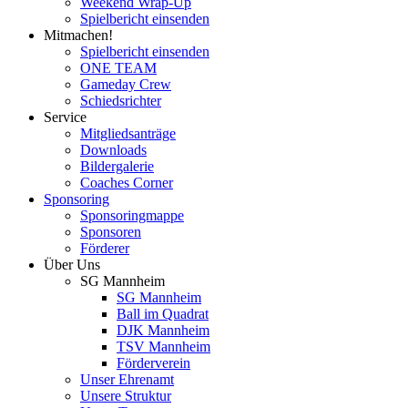
Weekend Wrap-Up
Spielbericht einsenden
Mitmachen!
Spielbericht einsenden
ONE TEAM
Gameday Crew
Schiedsrichter
Service
Mitgliedsanträge
Downloads
Bildergalerie
Coaches Corner
Sponsoring
Sponsoringmappe
Sponsoren
Förderer
Über Uns
SG Mannheim
SG Mannheim
Ball im Quadrat
DJK Mannheim
TSV Mannheim
Förderverein
Unser Ehrenamt
Unsere Struktur