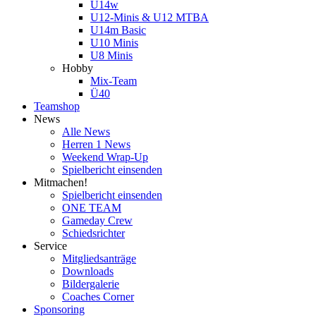
U14w
U12-Minis & U12 MTBA
U14m Basic
U10 Minis
U8 Minis
Hobby
Mix-Team
Ü40
Teamshop
News
Alle News
Herren 1 News
Weekend Wrap-Up
Spielbericht einsenden
Mitmachen!
Spielbericht einsenden
ONE TEAM
Gameday Crew
Schiedsrichter
Service
Mitgliedsanträge
Downloads
Bildergalerie
Coaches Corner
Sponsoring