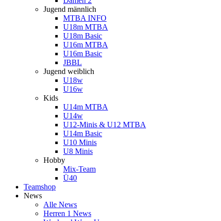
Damen 2
Jugend männlich
MTBA INFO
U18m MTBA
U18m Basic
U16m MTBA
U16m Basic
JBBL
Jugend weiblich
U18w
U16w
Kids
U14m MTBA
U14w
U12-Minis & U12 MTBA
U14m Basic
U10 Minis
U8 Minis
Hobby
Mix-Team
Ü40
Teamshop
News
Alle News
Herren 1 News