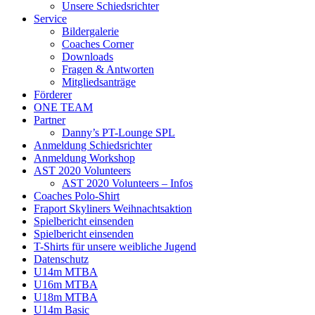
Unsere Schiedsrichter
Service
Bildergalerie
Coaches Corner
Downloads
Fragen & Antworten
Mitgliedsanträge
Förderer
ONE TEAM
Partner
Danny’s PT-Lounge SPL
Anmeldung Schiedsrichter
Anmeldung Workshop
AST 2020 Volunteers
AST 2020 Volunteers – Infos
Coaches Polo-Shirt
Fraport Skyliners Weihnachtsaktion
Spielbericht einsenden
Spielbericht einsenden
T-Shirts für unsere weibliche Jugend
Datenschutz
U14m MTBA
U16m MTBA
U18m MTBA
U14m Basic