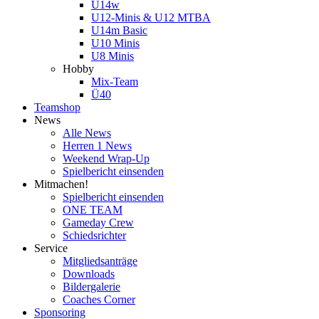
U14w
U12-Minis & U12 MTBA
U14m Basic
U10 Minis
U8 Minis
Hobby
Mix-Team
Ü40
Teamshop
News
Alle News
Herren 1 News
Weekend Wrap-Up
Spielbericht einsenden
Mitmachen!
Spielbericht einsenden
ONE TEAM
Gameday Crew
Schiedsrichter
Service
Mitgliedsanträge
Downloads
Bildergalerie
Coaches Corner
Sponsoring