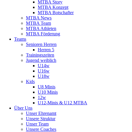
MTBA Story
MTBA Konzept
MTBA Botschafter
MTBA News
MTBA Team
MTBA Athleten
MTBA Förderung
Teams
Senioren Herren
Herren 5
Trainingszeiten
Jugend weiblich
U14w
U16w
U18w
Kids
U8 Minis
U10 Minis
12w
U12-Minis & U12 MTBA
Über Uns
Unser Ehrenamt
Unsere Struktur
Unser Team
Unsere Coaches