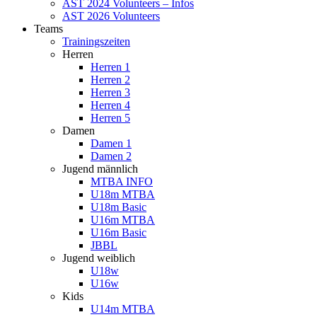
AST 2024 Volunteers – Infos
AST 2026 Volunteers
Teams
Trainingszeiten
Herren
Herren 1
Herren 2
Herren 3
Herren 4
Herren 5
Damen
Damen 1
Damen 2
Jugend männlich
MTBA INFO
U18m MTBA
U18m Basic
U16m MTBA
U16m Basic
JBBL
Jugend weiblich
U18w
U16w
Kids
U14m MTBA