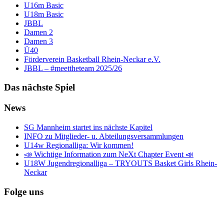
U16m Basic
U18m Basic
JBBL
Damen 2
Damen 3
Ü40
Förderverein Basketball Rhein-Neckar e.V.
JBBL – #meettheteam 2025/26
Das nächste Spiel
News
SG Mannheim startet ins nächste Kapitel
INFO zu Mitglieder- u. Abteilungsversammlungen
U14w Regionalliga: Wir kommen!
📣 Wichtige Information zum NeXt Chapter Event 📣
U18W Jugendregionalliga – TRYOUTS Basket Girls Rhein-
Neckar
Folge uns