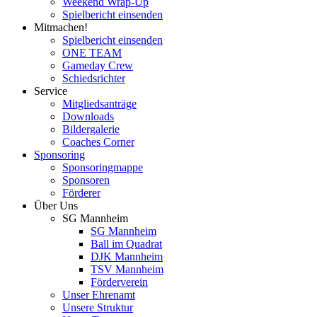
Weekend Wrap-Up
Spielbericht einsenden
Mitmachen!
Spielbericht einsenden
ONE TEAM
Gameday Crew
Schiedsrichter
Service
Mitgliedsanträge
Downloads
Bildergalerie
Coaches Corner
Sponsoring
Sponsoringmappe
Sponsoren
Förderer
Über Uns
SG Mannheim
SG Mannheim
Ball im Quadrat
DJK Mannheim
TSV Mannheim
Förderverein
Unser Ehrenamt
Unsere Struktur