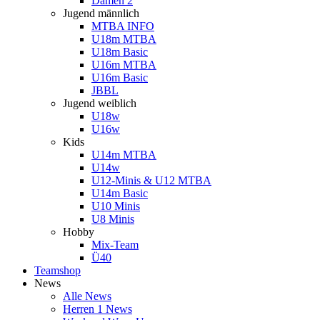
Damen 2
Jugend männlich
MTBA INFO
U18m MTBA
U18m Basic
U16m MTBA
U16m Basic
JBBL
Jugend weiblich
U18w
U16w
Kids
U14m MTBA
U14w
U12-Minis & U12 MTBA
U14m Basic
U10 Minis
U8 Minis
Hobby
Mix-Team
Ü40
Teamshop
News
Alle News
Herren 1 News