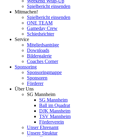
Weekend Wrap-Up
Spielbericht einsenden
Mitmachen!
Spielbericht einsenden
ONE TEAM
Gameday Crew
Schiedsrichter
Service
Mitgliedsanträge
Downloads
Bildergalerie
Coaches Corner
Sponsoring
Sponsoringmappe
Sponsoren
Förderer
Über Uns
SG Mannheim
SG Mannheim
Ball im Quadrat
DJK Mannheim
TSV Mannheim
Förderverein
Unser Ehrenamt
Unsere Struktur