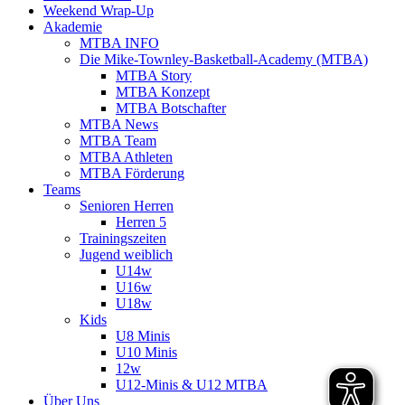
Weekend Wrap-Up
Akademie
MTBA INFO
Die Mike-Townley-Basketball-Academy (MTBA)
MTBA Story
MTBA Konzept
MTBA Botschafter
MTBA News
MTBA Team
MTBA Athleten
MTBA Förderung
Teams
Senioren Herren
Herren 5
Trainingszeiten
Jugend weiblich
U14w
U16w
U18w
Kids
U8 Minis
U10 Minis
12w
U12-Minis & U12 MTBA
Über Uns