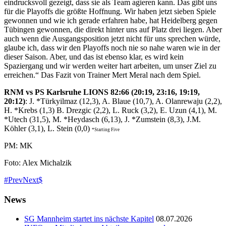
eindrucksvoll gezeigt, dass sie als Team agieren kann. Das gibt uns
für die Playoffs die größte Hoffnung. Wir haben jetzt sieben Spiele
gewonnen und wie ich gerade erfahren habe, hat Heidelberg gegen
Tübingen gewonnen, die direkt hinter uns auf Platz drei liegen. Aber
auch wenn die Ausgangsposition jetzt nicht für uns sprechen würde,
glaube ich, dass wir den Playoffs noch nie so nahe waren wie in der
dieser Saison. Aber, und das ist ebenso klar, es wird kein
Spaziergang und wir werden weiter hart arbeiten, um unser Ziel zu
erreichen.“ Das Fazit von Trainer Mert Meral nach dem Spiel.
RNM
vs PS Karlsruhe LIONS 82
:
66
(
20
:1
9
,
23
:
16
,
19
:1
9
,
2
0
:
1
2)
: J. *Türkyilmaz (12,3), A. Blaue (10,7), A. Olanrewaju (2,2),
H. *Krebs (1,3) B. Drezgic (2,2), L. Ruck (3,2), E. Uzun (4,1), M.
*Utech (31,5), M. *Heydasch (6,13), J. *Zumstein (8,3), J.M.
Köhler (3,1), L. Stein (0,0)
*Starting Five
PM: MK
Foto: Alex Michalzik
Prev
Next
News
SG Mannheim startet ins nächste Kapitel
08.07.2026