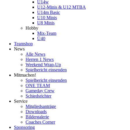
U14w
U12-Minis & U12 MTBA
U14m Basic
U10 Minis
U8 Minis
Hobby
Mix-Team
Ü40
Teamshop
News
Alle News
Herren 1 News
Weekend Wrap-Up
Spielbericht einsenden
Mitmachen!
Spielbericht einsenden
ONE TEAM
Gameday Crew
Schiedsrichter
Service
Mitgliedsanträge
Downloads
Bildergalerie
Coaches Corner
Sponsoring