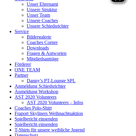
Unser Ehrenamt
Unsere Struktur
Unser Team
Unsere Coaches
Unsere Schiedsrichter
Service
Bildergalerie
Coaches Corner
Downloads
Fragen & Antworten
Mitgliedsanträge
Förderer
ONE TEAM
Partner
Danny’s PT-Lounge SPL
Anmeldung Schiedsrichter
Anmeldung Workshop
AST 2020 Volunteers
AST 2020 Volunteers – Infos
Coaches Polo-Shirt
Fraport Skyliners Weihnachtsaktion
Spielbericht einsenden
Spielbericht einsenden
T-Shirts für unsere weibliche Jugend
Datenschutz