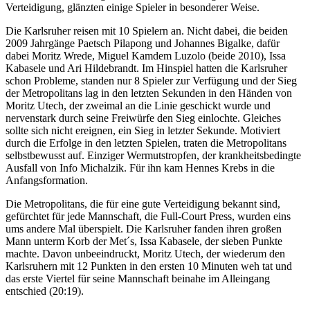
Verteidigung, glänzten einige Spieler in besonderer Weise.
Die Karlsruher reisen mit 10 Spielern an. Nicht dabei, die beiden
2009 Jahrgänge Paetsch Pilapong und Johannes Bigalke, dafür
dabei Moritz Wrede, Miguel Kamdem Luzolo (beide 2010), Issa
Kabasele und Ari Hildebrandt. Im Hinspiel hatten die Karlsruher
schon Probleme, standen nur 8 Spieler zur Verfügung und der Sieg
der Metropolitans lag in den letzten Sekunden in den Händen von
Moritz Utech, der zweimal an die Linie geschickt wurde und
nervenstark durch seine Freiwürfe den Sieg einlochte. Gleiches
sollte sich nicht ereignen, ein Sieg in letzter Sekunde. Motiviert
durch die Erfolge in den letzten Spielen, traten die Metropolitans
selbstbewusst auf. Einziger Wermutstropfen, der krankheitsbedingte
Ausfall von Info Michalzik. Für ihn kam Hennes Krebs in die
Anfangsformation.
Die Metropolitans, die für eine gute Verteidigung bekannt sind,
gefürchtet für jede Mannschaft, die Full-Court Press, wurden eins
ums andere Mal überspielt. Die Karlsruher fanden ihren großen
Mann unterm Korb der Met´s, Issa Kabasele, der sieben Punkte
machte. Davon unbeeindruckt, Moritz Utech, der wiederum den
Karlsruhern mit 12 Punkten in den ersten 10 Minuten weh tat und
das erste Viertel für seine Mannschaft beinahe im Alleingang
entschied (20:19).