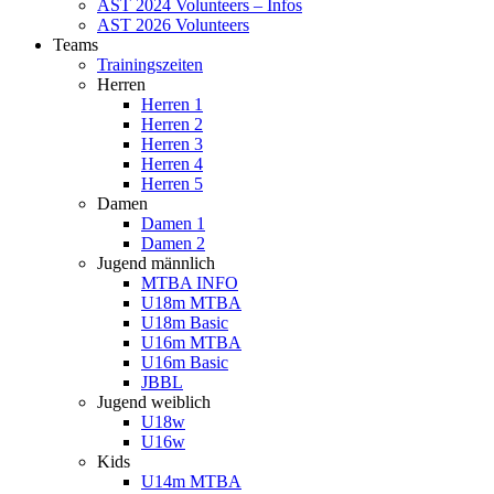
AST 2024 Volunteers – Infos
AST 2026 Volunteers
Teams
Trainingszeiten
Herren
Herren 1
Herren 2
Herren 3
Herren 4
Herren 5
Damen
Damen 1
Damen 2
Jugend männlich
MTBA INFO
U18m MTBA
U18m Basic
U16m MTBA
U16m Basic
JBBL
Jugend weiblich
U18w
U16w
Kids
U14m MTBA