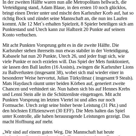
In der zweiten Hälfte waren nun alle Metropolitans hellwach, die
Verteidigung stand, Adam Blaue, in den ersten 10 noch glücklos,
bringt einen Dreier unter und mischt den Karlsruher Korb auf, hat so
richtig Bock und zündet seine Mannschaft an, die nun ins Laufen
kommt. Alle 12 Met´s erhalten Spielzeit, 8 Spieler beteiligen sich am
Punktestand und Utech kann zur Halbzeit 20 Punkte auf seinem
Konto verbuchen.
Mit acht Punkten Vorsprung geht es in die zweite Hälfte. Die
Karlsruher stehen ihrerseits nun etwas stabiler in der Verteidigung,
Kabasele hat nun 20 Punkte, Utech 26, und jeder fragt sich, wie
viele Punkte er noch erzielen will. Das Spiel der Mets funktioniert,
sie lassen den Ball laufen (16 Assists), zwingen die Karlsruher Lions
zu Ballverlusten (insgesamt 38), wobei sich mal wieder einer in
besonderer Weise hervortut, Julian Türkyilmaz ( insgesamt 9 Steals).
Mats Haydasch räumt unter beiden Körben auf, generiert zweite
Chancen und verhindert sie. Nun haben sich bis auf Hennes Krebs
und Lenni Stein alle in die Schützenliste eingetragen. Mit acht
Punkten Vorsprung im letzten Viertel ist und alles nur noch
Formsache. Utech zeigt seine bisher beste Leistung (31 Pkt.) und
den höchsten Effizienzwert (30 EFF). Die Mets halten das Spiel
unter Kontrolle, alle haben herausragende Leistungen gezeigt. Das
macht Hoffnung auf mehr.
„Wir sind auf einem guten Weg. Die Mannschaft hat heute