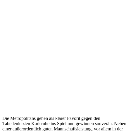
Jan.
2025
Metropolitans
mit
überzeugender
Leistung
gegen
die
Lions
30.01.2025
JBBL
Die Metropolitans gehen als klarer Favorit gegen den
Tabellenletzten Karlsruhe ins Spiel und gewinnen souverän. Neben
einer außerordentlich guten Mannschaftsleistung, vor allem in der