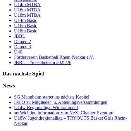
U14m MTBA
U16m MTBA
U18m MTBA
U14m Basic
U16m Basic
U18m Basic
JBBL
Damen 2
Damen 3
Ü40
Förderverein Basketball Rhein-Neckar e.V.
JBBL – #meettheteam 2025/26
Das nächste Spiel
News
SG Mannheim startet ins nächste Kapitel
INFO zu Mitglieder- u. Abteilungsversammlungen
U14w Regionalliga: Wir kommen!
📣 Wichtige Information zum NeXt Chapter Event 📣
U18W Jugendregionalliga – TRYOUTS Basket Girls Rhein-
Neckar