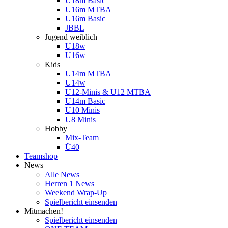
U18m Basic
U16m MTBA
U16m Basic
JBBL
Jugend weiblich
U18w
U16w
Kids
U14m MTBA
U14w
U12-Minis & U12 MTBA
U14m Basic
U10 Minis
U8 Minis
Hobby
Mix-Team
Ü40
Teamshop
News
Alle News
Herren 1 News
Weekend Wrap-Up
Spielbericht einsenden
Mitmachen!
Spielbericht einsenden