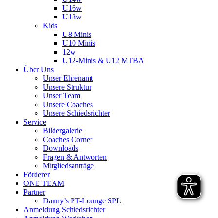
U16w
U18w
Kids
U8 Minis
U10 Minis
12w
U12-Minis & U12 MTBA
Über Uns
Unser Ehrenamt
Unsere Struktur
Unser Team
Unsere Coaches
Unsere Schiedsrichter
Service
Bildergalerie
Coaches Corner
Downloads
Fragen & Antworten
Mitgliedsanträge
Förderer
ONE TEAM
Partner
Danny’s PT-Lounge SPL
Anmeldung Schiedsrichter