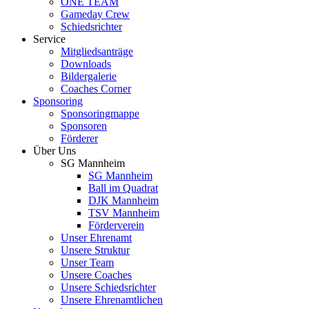
ONE TEAM
Gameday Crew
Schiedsrichter
Service
Mitgliedsanträge
Downloads
Bildergalerie
Coaches Corner
Sponsoring
Sponsoringmappe
Sponsoren
Förderer
Über Uns
SG Mannheim
SG Mannheim
Ball im Quadrat
DJK Mannheim
TSV Mannheim
Förderverein
Unser Ehrenamt
Unsere Struktur
Unser Team
Unsere Coaches
Unsere Schiedsrichter
Unsere Ehrenamtlichen