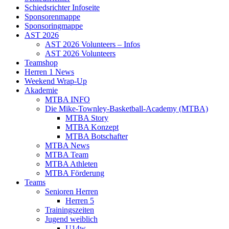
Schiedsrichter Infoseite
Sponsorenmappe
Sponsoringmappe
AST 2026
AST 2026 Volunteers – Infos
AST 2026 Volunteers
Teamshop
Herren 1 News
Weekend Wrap-Up
Akademie
MTBA INFO
Die Mike-Townley-Basketball-Academy (MTBA)
MTBA Story
MTBA Konzept
MTBA Botschafter
MTBA News
MTBA Team
MTBA Athleten
MTBA Förderung
Teams
Senioren Herren
Herren 5
Trainingszeiten
Jugend weiblich
U14w