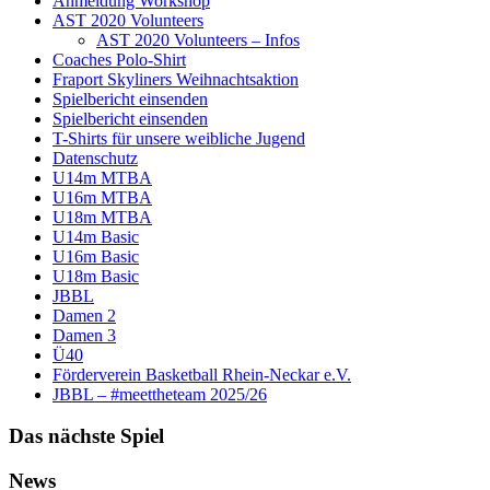
Anmeldung Workshop
AST 2020 Volunteers
AST 2020 Volunteers – Infos
Coaches Polo-Shirt
Fraport Skyliners Weihnachtsaktion
Spielbericht einsenden
Spielbericht einsenden
T-Shirts für unsere weibliche Jugend
Datenschutz
U14m MTBA
U16m MTBA
U18m MTBA
U14m Basic
U16m Basic
U18m Basic
JBBL
Damen 2
Damen 3
Ü40
Förderverein Basketball Rhein-Neckar e.V.
JBBL – #meettheteam 2025/26
Das nächste Spiel
News