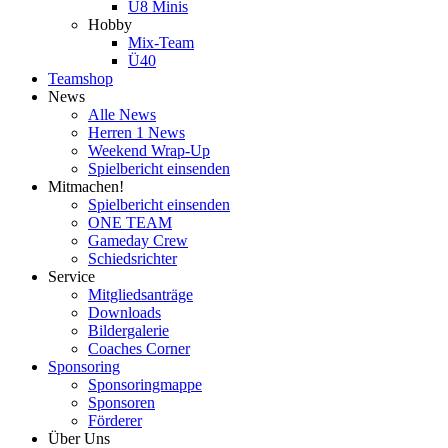
U8 Minis
Hobby
Mix-Team
Ü40
Teamshop
News
Alle News
Herren 1 News
Weekend Wrap-Up
Spielbericht einsenden
Mitmachen!
Spielbericht einsenden
ONE TEAM
Gameday Crew
Schiedsrichter
Service
Mitgliedsanträge
Downloads
Bildergalerie
Coaches Corner
Sponsoring
Sponsoringmappe
Sponsoren
Förderer
Über Uns