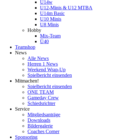
U14w
U12-Minis & U12 MTBA
U14m Basic
U10 Minis
U8 Minis
Hobby
Mix-Team
Ü40
Teamshop
News
Alle News
Herren 1 News
Weekend Wrap-Up
Spielbericht einsenden
Mitmachen!
Spielbericht einsenden
ONE TEAM
Gameday Crew
Schiedsrichter
Service
Mitgliedsanträge
Downloads
Bildergalerie
Coaches Corner
Sponsoring