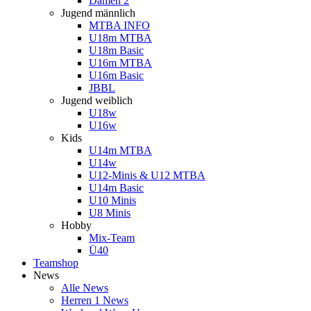
Damen 2
Jugend männlich
MTBA INFO
U18m MTBA
U18m Basic
U16m MTBA
U16m Basic
JBBL
Jugend weiblich
U18w
U16w
Kids
U14m MTBA
U14w
U12-Minis & U12 MTBA
U14m Basic
U10 Minis
U8 Minis
Hobby
Mix-Team
Ü40
Teamshop
News
Alle News
Herren 1 News