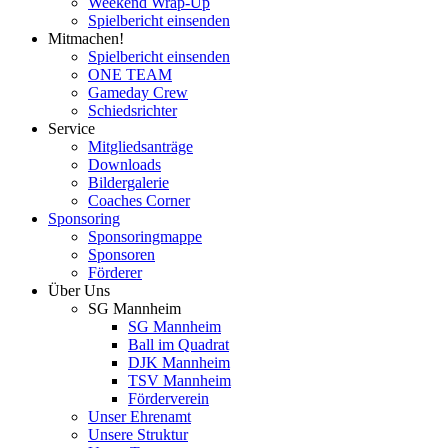
Weekend Wrap-Up
Spielbericht einsenden
Mitmachen!
Spielbericht einsenden
ONE TEAM
Gameday Crew
Schiedsrichter
Service
Mitgliedsanträge
Downloads
Bildergalerie
Coaches Corner
Sponsoring
Sponsoringmappe
Sponsoren
Förderer
Über Uns
SG Mannheim
SG Mannheim
Ball im Quadrat
DJK Mannheim
TSV Mannheim
Förderverein
Unser Ehrenamt
Unsere Struktur