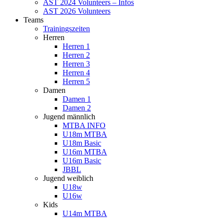
AST 2024 Volunteers – Infos
AST 2026 Volunteers
Teams
Trainingszeiten
Herren
Herren 1
Herren 2
Herren 3
Herren 4
Herren 5
Damen
Damen 1
Damen 2
Jugend männlich
MTBA INFO
U18m MTBA
U18m Basic
U16m MTBA
U16m Basic
JBBL
Jugend weiblich
U18w
U16w
Kids
U14m MTBA