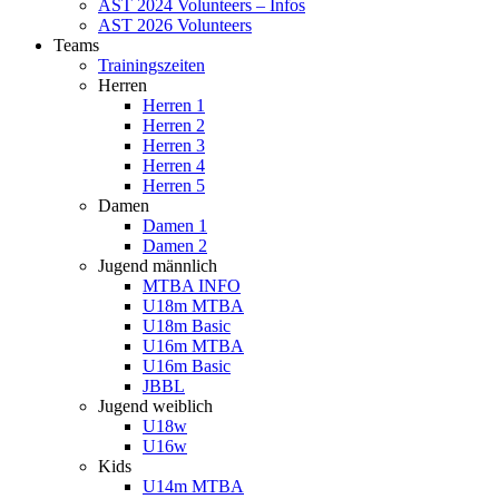
AST 2024 Volunteers – Infos
AST 2026 Volunteers
Teams
Trainingszeiten
Herren
Herren 1
Herren 2
Herren 3
Herren 4
Herren 5
Damen
Damen 1
Damen 2
Jugend männlich
MTBA INFO
U18m MTBA
U18m Basic
U16m MTBA
U16m Basic
JBBL
Jugend weiblich
U18w
U16w
Kids
U14m MTBA