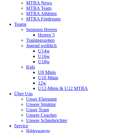
MTBA News
MTBA Team
MTBA Athleten
MTBA Förderung
Teams
Senioren Herren
Herren 5
Trainingszeiten
Jugend weiblich
U14w
U16w
U18w
Kids
U8 Minis
U10 Minis
12w
U12-Minis & U12 MTBA
Über Uns
Unser Ehrenamt
Unsere Struktur
Unser Team
Unsere Coaches
Unsere Schiedsrichter
Service
Bildergalerie