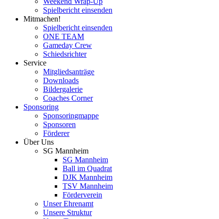
Weekend Wrap-Up
Spielbericht einsenden
Mitmachen!
Spielbericht einsenden
ONE TEAM
Gameday Crew
Schiedsrichter
Service
Mitgliedsanträge
Downloads
Bildergalerie
Coaches Corner
Sponsoring
Sponsoringmappe
Sponsoren
Förderer
Über Uns
SG Mannheim
SG Mannheim
Ball im Quadrat
DJK Mannheim
TSV Mannheim
Förderverein
Unser Ehrenamt
Unsere Struktur