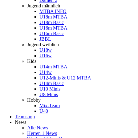
Damen 2
Jugend männlich
MTBA INFO
U18m MTBA
U18m Basic
U16m MTBA
U16m Basic
JBBL
Jugend weiblich
U18w
U16w
Kids
U14m MTBA
U14w
U12-Minis & U12 MTBA
U14m Basic
U10 Minis
U8 Minis
Hobby
Mix-Team
Ü40
Teamshop
News
Alle News
Herren 1 News