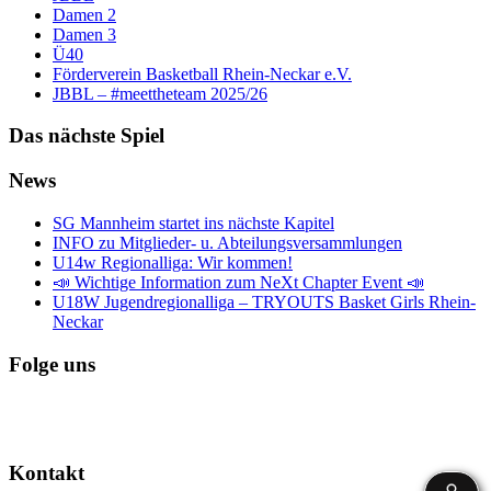
Damen 2
Damen 3
Ü40
Förderverein Basketball Rhein-Neckar e.V.
JBBL – #meettheteam 2025/26
Das nächste Spiel
News
SG Mannheim startet ins nächste Kapitel
INFO zu Mitglieder- u. Abteilungsversammlungen
U14w Regionalliga: Wir kommen!
📣 Wichtige Information zum NeXt Chapter Event 📣
U18W Jugendregionalliga – TRYOUTS Basket Girls Rhein-
Neckar
Folge uns
Kontakt