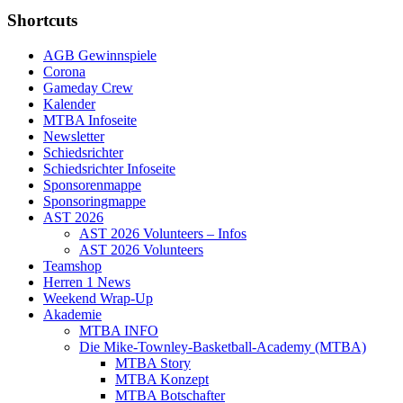
Shortcuts
AGB Gewinnspiele
Corona
Gameday Crew
Kalender
MTBA Infoseite
Newsletter
Schiedsrichter
Schiedsrichter Infoseite
Sponsorenmappe
Sponsoringmappe
AST 2026
AST 2026 Volunteers – Infos
AST 2026 Volunteers
Teamshop
Herren 1 News
Weekend Wrap-Up
Akademie
MTBA INFO
Die Mike-Townley-Basketball-Academy (MTBA)
MTBA Story
MTBA Konzept
MTBA Botschafter