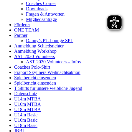
Coaches Corner
Downloads
Fragen & Antworten
Mitgliedsanträge
Förderer
ONE TEAM
Partner
Danny’s PT-Lounge SPL
Anmeldung Schiedsrichter
Anmeldung Workshop
AST 2020 Volunteers
AST 2020 Volunteers – Infos
Coaches Polo-Shirt
Fraport Skyliners Weihnachtsaktion
Spielbericht einsenden
Spielbericht einsenden
T-Shirts für unsere weibliche Jugend
Datenschutz
U14m MTBA
U16m MTBA
U18m MTBA
U14m Basic
U16m Basic
U18m Basic
JBBL