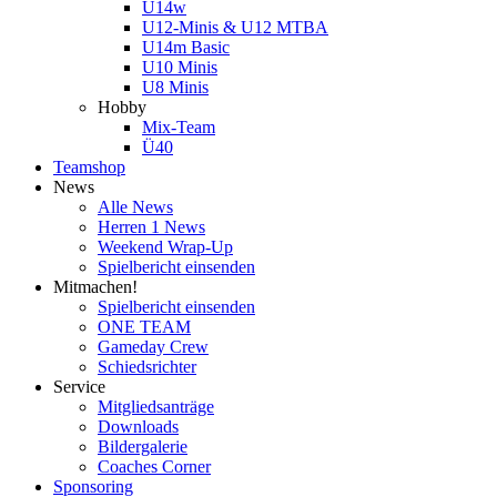
U14w
U12-Minis & U12 MTBA
U14m Basic
U10 Minis
U8 Minis
Hobby
Mix-Team
Ü40
Teamshop
News
Alle News
Herren 1 News
Weekend Wrap-Up
Spielbericht einsenden
Mitmachen!
Spielbericht einsenden
ONE TEAM
Gameday Crew
Schiedsrichter
Service
Mitgliedsanträge
Downloads
Bildergalerie
Coaches Corner
Sponsoring