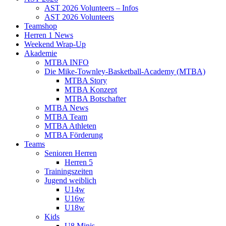
AST 2026 Volunteers – Infos
AST 2026 Volunteers
Teamshop
Herren 1 News
Weekend Wrap-Up
Akademie
MTBA INFO
Die Mike-Townley-Basketball-Academy (MTBA)
MTBA Story
MTBA Konzept
MTBA Botschafter
MTBA News
MTBA Team
MTBA Athleten
MTBA Förderung
Teams
Senioren Herren
Herren 5
Trainingszeiten
Jugend weiblich
U14w
U16w
U18w
Kids
U8 Minis