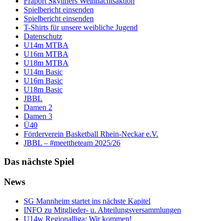
Fraport Skyliners Weihnachtsaktion
Spielbericht einsenden
Spielbericht einsenden
T-Shirts für unsere weibliche Jugend
Datenschutz
U14m MTBA
U16m MTBA
U18m MTBA
U14m Basic
U16m Basic
U18m Basic
JBBL
Damen 2
Damen 3
Ü40
Förderverein Basketball Rhein-Neckar e.V.
JBBL – #meettheteam 2025/26
Das nächste Spiel
News
SG Mannheim startet ins nächste Kapitel
INFO zu Mitglieder- u. Abteilungsversammlungen
U14w Regionalliga: Wir kommen!