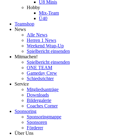
U8 Minis
Hobby
Mix-Team
Ü40
Teamshop
News
Alle News
Herren 1 News
Weekend Wrap-Up
Spielbericht einsenden
Mitmachen!
Spielbericht einsenden
ONE TEAM
Gameday Crew
Schiedsrichter
Service
Mitgliedsanträge
Downloads
Bildergalerie
Coaches Corner
Sponsoring
Sponsoringmappe
Sponsoren
Förderer
Über Uns