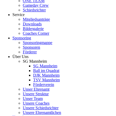
ONE TEAM
Gameday Crew
Schiedsrichter
Service
Mitgliedsanträge
Downloads
Bildergalerie
Coaches Corner
Sponsoring
Sponsoringmappe
Sponsoren
Förderer
Über Uns
SG Mannheim
SG Mannheim
Ball im Quadrat
DJK Mannheim
TSV Mannheim
Förderverein
Unser Ehrenamt
Unsere Struktur
Unser Team
Unsere Coaches
Unsere Schiedsrichter
Unsere Ehrenamtlichen