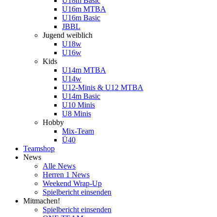
U18m Basic
U16m MTBA
U16m Basic
JBBL
Jugend weiblich
U18w
U16w
Kids
U14m MTBA
U14w
U12-Minis & U12 MTBA
U14m Basic
U10 Minis
U8 Minis
Hobby
Mix-Team
Ü40
Teamshop
News
Alle News
Herren 1 News
Weekend Wrap-Up
Spielbericht einsenden
Mitmachen!
Spielbericht einsenden