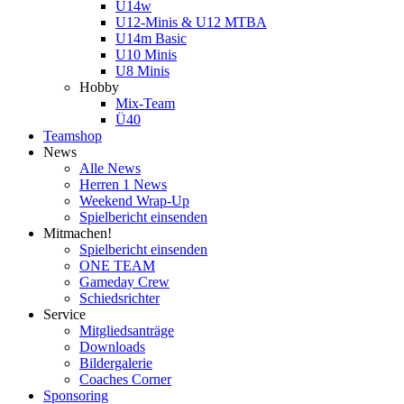
U14w
U12-Minis & U12 MTBA
U14m Basic
U10 Minis
U8 Minis
Hobby
Mix-Team
Ü40
Teamshop
News
Alle News
Herren 1 News
Weekend Wrap-Up
Spielbericht einsenden
Mitmachen!
Spielbericht einsenden
ONE TEAM
Gameday Crew
Schiedsrichter
Service
Mitgliedsanträge
Downloads
Bildergalerie
Coaches Corner
Sponsoring