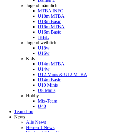
Damen 2
Jugend männlich
MTBA INFO
U18m MTBA
U18m Basic
U16m MTBA
U16m Basic
JBBL
Jugend weiblich
U18w
U16w
Kids
U14m MTBA
U14w
U12-Minis & U12 MTBA
U14m Basic
U10 Minis
U8 Minis
Hobby
Mix-Team
Ü40
Teamshop
News
Alle News
Herren 1 News