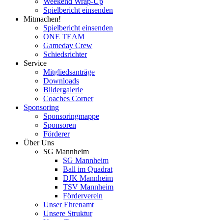
Weekend Wrap-Up
Spielbericht einsenden
Mitmachen!
Spielbericht einsenden
ONE TEAM
Gameday Crew
Schiedsrichter
Service
Mitgliedsanträge
Downloads
Bildergalerie
Coaches Corner
Sponsoring
Sponsoringmappe
Sponsoren
Förderer
Über Uns
SG Mannheim
SG Mannheim
Ball im Quadrat
DJK Mannheim
TSV Mannheim
Förderverein
Unser Ehrenamt
Unsere Struktur