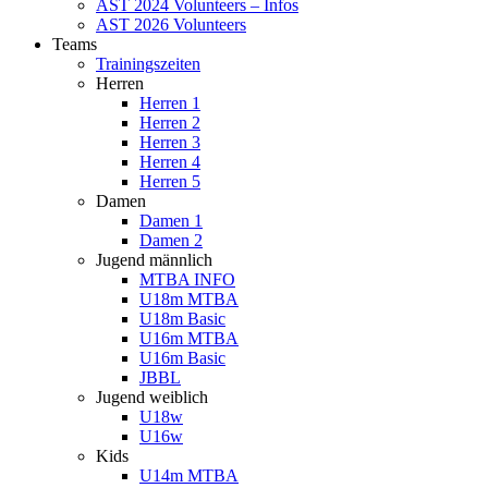
AST 2024 Volunteers – Infos
AST 2026 Volunteers
Teams
Trainingszeiten
Herren
Herren 1
Herren 2
Herren 3
Herren 4
Herren 5
Damen
Damen 1
Damen 2
Jugend männlich
MTBA INFO
U18m MTBA
U18m Basic
U16m MTBA
U16m Basic
JBBL
Jugend weiblich
U18w
U16w
Kids
U14m MTBA