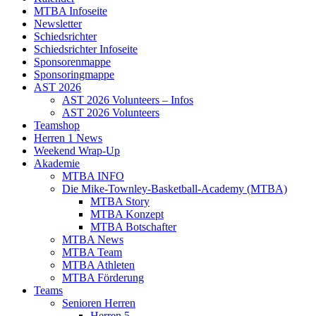
MTBA Infoseite
Newsletter
Schiedsrichter
Schiedsrichter Infoseite
Sponsorenmappe
Sponsoringmappe
AST 2026
AST 2026 Volunteers – Infos
AST 2026 Volunteers
Teamshop
Herren 1 News
Weekend Wrap-Up
Akademie
MTBA INFO
Die Mike-Townley-Basketball-Academy (MTBA)
MTBA Story
MTBA Konzept
MTBA Botschafter
MTBA News
MTBA Team
MTBA Athleten
MTBA Förderung
Teams
Senioren Herren
Herren 5