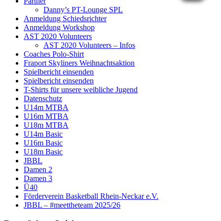
Partner
Danny’s PT-Lounge SPL
Anmeldung Schiedsrichter
Anmeldung Workshop
AST 2020 Volunteers
AST 2020 Volunteers – Infos
Coaches Polo-Shirt
Fraport Skyliners Weihnachtsaktion
Spielbericht einsenden
Spielbericht einsenden
T-Shirts für unsere weibliche Jugend
Datenschutz
U14m MTBA
U16m MTBA
U18m MTBA
U14m Basic
U16m Basic
U18m Basic
JBBL
Damen 2
Damen 3
Ü40
Förderverein Basketball Rhein-Neckar e.V.
JBBL – #meettheteam 2025/26