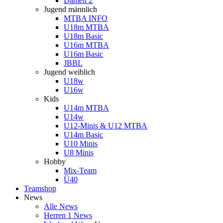
Damen 2
Jugend männlich
MTBA INFO
U18m MTBA
U18m Basic
U16m MTBA
U16m Basic
JBBL
Jugend weiblich
U18w
U16w
Kids
U14m MTBA
U14w
U12-Minis & U12 MTBA
U14m Basic
U10 Minis
U8 Minis
Hobby
Mix-Team
Ü40
Teamshop
News
Alle News
Herren 1 News