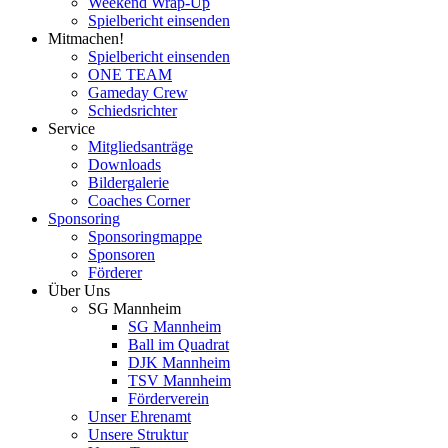
Weekend Wrap-Up
Spielbericht einsenden
Mitmachen!
Spielbericht einsenden
ONE TEAM
Gameday Crew
Schiedsrichter
Service
Mitgliedsanträge
Downloads
Bildergalerie
Coaches Corner
Sponsoring
Sponsoringmappe
Sponsoren
Förderer
Über Uns
SG Mannheim
SG Mannheim
Ball im Quadrat
DJK Mannheim
TSV Mannheim
Förderverein
Unser Ehrenamt
Unsere Struktur