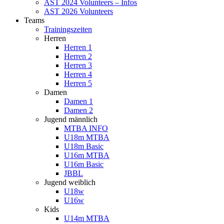
AST 2024 Volunteers – Infos
AST 2026 Volunteers
Teams
Trainingszeiten
Herren
Herren 1
Herren 2
Herren 3
Herren 4
Herren 5
Damen
Damen 1
Damen 2
Jugend männlich
MTBA INFO
U18m MTBA
U18m Basic
U16m MTBA
U16m Basic
JBBL
Jugend weiblich
U18w
U16w
Kids
U14m MTBA