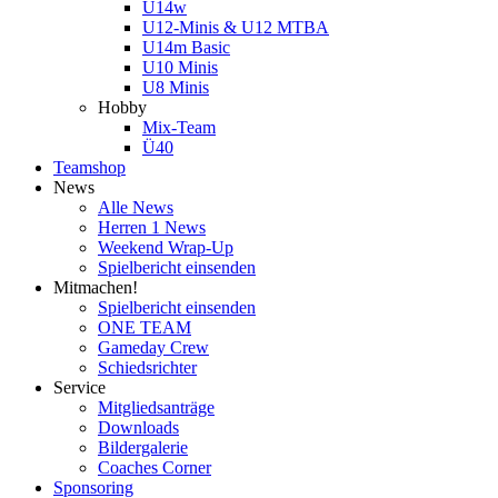
U14w
U12-Minis & U12 MTBA
U14m Basic
U10 Minis
U8 Minis
Hobby
Mix-Team
Ü40
Teamshop
News
Alle News
Herren 1 News
Weekend Wrap-Up
Spielbericht einsenden
Mitmachen!
Spielbericht einsenden
ONE TEAM
Gameday Crew
Schiedsrichter
Service
Mitgliedsanträge
Downloads
Bildergalerie
Coaches Corner
Sponsoring