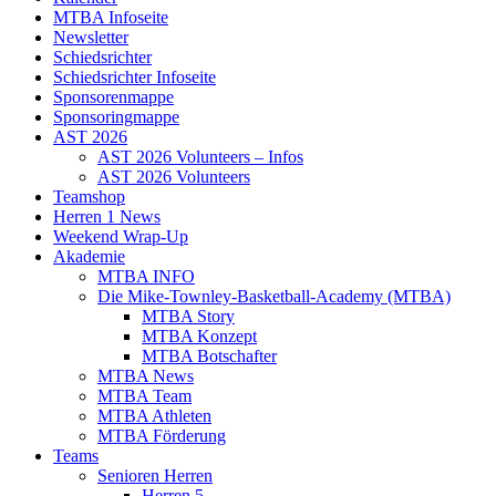
MTBA Infoseite
Newsletter
Schiedsrichter
Schiedsrichter Infoseite
Sponsorenmappe
Sponsoringmappe
AST 2026
AST 2026 Volunteers – Infos
AST 2026 Volunteers
Teamshop
Herren 1 News
Weekend Wrap-Up
Akademie
MTBA INFO
Die Mike-Townley-Basketball-Academy (MTBA)
MTBA Story
MTBA Konzept
MTBA Botschafter
MTBA News
MTBA Team
MTBA Athleten
MTBA Förderung
Teams
Senioren Herren
Herren 5