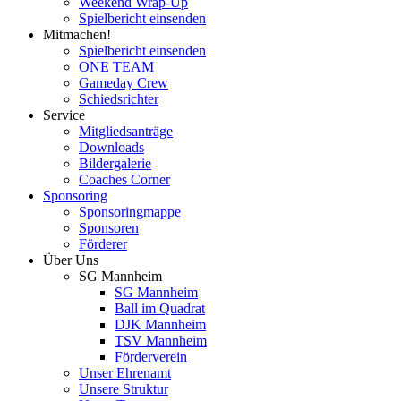
Weekend Wrap-Up
Spielbericht einsenden
Mitmachen!
Spielbericht einsenden
ONE TEAM
Gameday Crew
Schiedsrichter
Service
Mitgliedsanträge
Downloads
Bildergalerie
Coaches Corner
Sponsoring
Sponsoringmappe
Sponsoren
Förderer
Über Uns
SG Mannheim
SG Mannheim
Ball im Quadrat
DJK Mannheim
TSV Mannheim
Förderverein
Unser Ehrenamt
Unsere Struktur