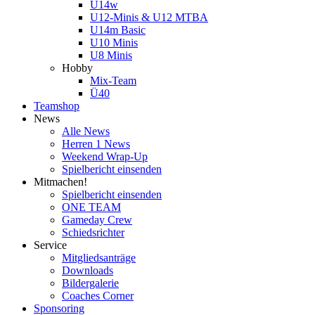
U14w
U12-Minis & U12 MTBA
U14m Basic
U10 Minis
U8 Minis
Hobby
Mix-Team
Ü40
Teamshop
News
Alle News
Herren 1 News
Weekend Wrap-Up
Spielbericht einsenden
Mitmachen!
Spielbericht einsenden
ONE TEAM
Gameday Crew
Schiedsrichter
Service
Mitgliedsanträge
Downloads
Bildergalerie
Coaches Corner
Sponsoring