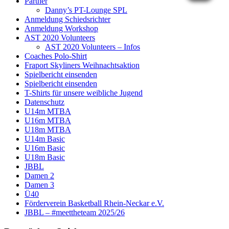
Partner
Danny’s PT-Lounge SPL
Anmeldung Schiedsrichter
Anmeldung Workshop
AST 2020 Volunteers
AST 2020 Volunteers – Infos
Coaches Polo-Shirt
Fraport Skyliners Weihnachtsaktion
Spielbericht einsenden
Spielbericht einsenden
T-Shirts für unsere weibliche Jugend
Datenschutz
U14m MTBA
U16m MTBA
U18m MTBA
U14m Basic
U16m Basic
U18m Basic
JBBL
Damen 2
Damen 3
Ü40
Förderverein Basketball Rhein-Neckar e.V.
JBBL – #meettheteam 2025/26