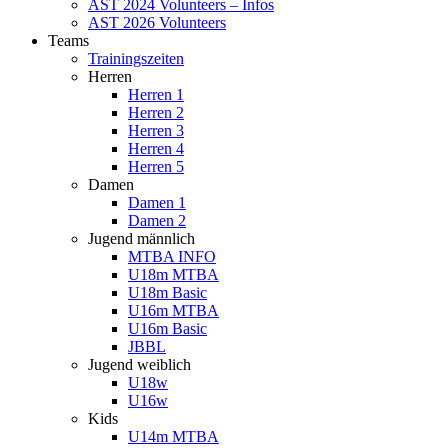
AST 2024 Volunteers – Infos
AST 2026 Volunteers
Teams
Trainingszeiten
Herren
Herren 1
Herren 2
Herren 3
Herren 4
Herren 5
Damen
Damen 1
Damen 2
Jugend männlich
MTBA INFO
U18m MTBA
U18m Basic
U16m MTBA
U16m Basic
JBBL
Jugend weiblich
U18w
U16w
Kids
U14m MTBA