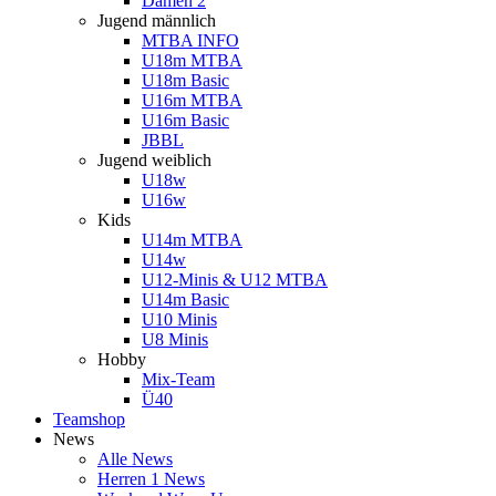
Damen 2
Jugend männlich
MTBA INFO
U18m MTBA
U18m Basic
U16m MTBA
U16m Basic
JBBL
Jugend weiblich
U18w
U16w
Kids
U14m MTBA
U14w
U12-Minis & U12 MTBA
U14m Basic
U10 Minis
U8 Minis
Hobby
Mix-Team
Ü40
Teamshop
News
Alle News
Herren 1 News