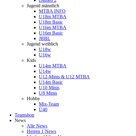
Damen 2
Jugend männlich
MTBA INFO
U18m MTBA
U18m Basic
U16m MTBA
U16m Basic
JBBL
Jugend weiblich
U18w
U16w
Kids
U14m MTBA
U14w
U12-Minis & U12 MTBA
U14m Basic
U10 Minis
U8 Minis
Hobby
Mix-Team
Ü40
Teamshop
News
Alle News
Herren 1 News