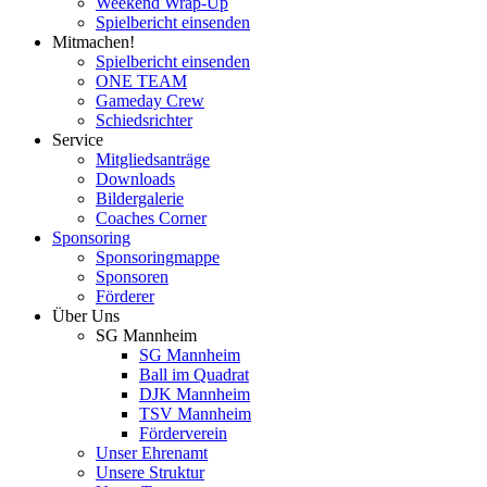
Weekend Wrap-Up
Spielbericht einsenden
Mitmachen!
Spielbericht einsenden
ONE TEAM
Gameday Crew
Schiedsrichter
Service
Mitgliedsanträge
Downloads
Bildergalerie
Coaches Corner
Sponsoring
Sponsoringmappe
Sponsoren
Förderer
Über Uns
SG Mannheim
SG Mannheim
Ball im Quadrat
DJK Mannheim
TSV Mannheim
Förderverein
Unser Ehrenamt
Unsere Struktur