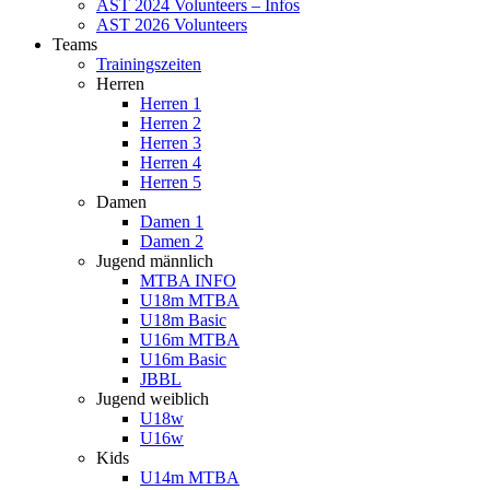
AST 2024 Volunteers – Infos
AST 2026 Volunteers
Teams
Trainingszeiten
Herren
Herren 1
Herren 2
Herren 3
Herren 4
Herren 5
Damen
Damen 1
Damen 2
Jugend männlich
MTBA INFO
U18m MTBA
U18m Basic
U16m MTBA
U16m Basic
JBBL
Jugend weiblich
U18w
U16w
Kids
U14m MTBA