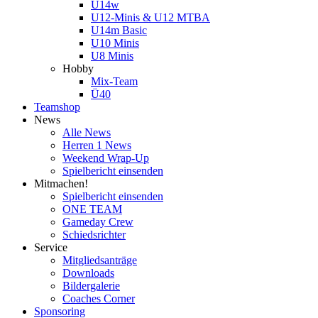
U14w
U12-Minis & U12 MTBA
U14m Basic
U10 Minis
U8 Minis
Hobby
Mix-Team
Ü40
Teamshop
News
Alle News
Herren 1 News
Weekend Wrap-Up
Spielbericht einsenden
Mitmachen!
Spielbericht einsenden
ONE TEAM
Gameday Crew
Schiedsrichter
Service
Mitgliedsanträge
Downloads
Bildergalerie
Coaches Corner
Sponsoring